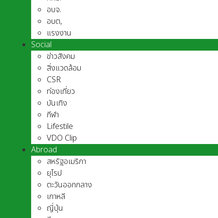
อบจ.
อบต,
แรงงาน
Social
ข่าวสังคม
สิ่งแวดล้อม
CSR
ท่องเที่ยว
บันเทิง
กีฬา
Lifestile
VDO Clip
Abroad
สหรัฐอเมริกา
ยุโรป
ตะวันออกกลาง
เกาหลี
ญี่ปุ่น