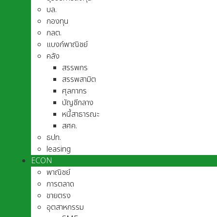
บล.
กองทุน
กลต.
แบงก์พาณิชย์
คลัง
สรรพกร
สรรพสามิต
ศุลกากร
บัญชีกลาง
หนี้สาธารณะ
สศค.
ธปท.
leasing
ECON
พาณิชย์
การตลาด
ขายตรง
อุตสาหกรรม