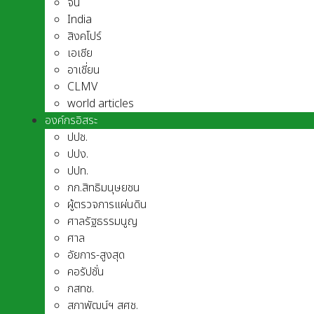
จีน
India
สิงคโปร์
เอเชีย
อาเชี่ยน
CLMV
world articles
องค์กรอิสระ
ปปช.
ปปง.
ปปท.
กก.สิทธิมนุษยชน
ผู้ตรวจการแผ่นดิน
ศาลรัฐธรรมนูญ
ศาล
อัยการ-สูงสุด
คอรัปชั่น
กสทช.
สภาพัฒน์ฯ สศช.