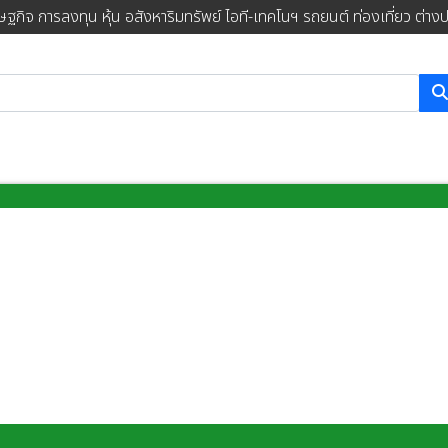
ษฐกิจ การลงทุน หุ้น อสังหาริมทรัพย์ ไอที-เทคโนฯ รถยนต์ ท่องเที่ยว ต่าง
การค้นหา