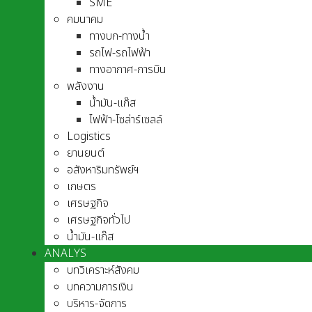
SME
คมนาคม
ทางบก-ทางน้ำ
รถไฟ-รถไฟฟ้า
ทางอากาศ-การบิน
พลังงาน
น้ำมัน-แก๊ส
ไฟฟ้า-โซล่าร์เซลล์
Logistics
ยานยนต์
อสังหาริมทรัพย์ฯ
เกษตร
เศรษฐกิจ
เศรษฐกิจทั่วไป
น้ำมัน-แก๊ส
ANALYS
บทวิเคราะห์สังคม
บทความการเงิน
บริหาร-จัดการ