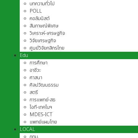
บทความทั่วไป
POLL
คอลัมนิสต์
สัมภาษณ์พิเศษ
วิเคราะห์-เศรษฐกิจ
วิจัยเศรษฐกิจ
ศูนย์วิจัยกสิกรไทย
Edu
การศึกษา
อาชีวะ
ศาสนา
ศิลปวัฒนธรรม
สตรี
การแพทย์-สธ
ไอที-เทคโนฯ
MDES-ICT
แพทย์แผนไทย
LOCAL
กทม.