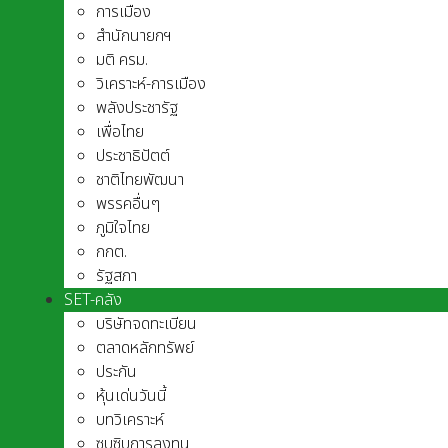
การเมือง
สำนักนายกฯ
มติ ครม.
วิเคราะห์-การเมือง
พลังประชารัฐ
เพื่อไทย
ประชาธิปัตต์
ชาติไทยพัฒนา
พรรคอื่นๆ
ภูมิใจไทย
กกต.
รัฐสภา
SET-คลัง
บริษัทจดทะเบียน
ตลาดหลักทรัพย์
ประกัน
หุ้นเด่นวันนี้
บทวิเคราะห์
ซุบซิบการลงทุน