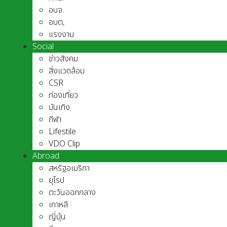
อบจ.
อบต,
แรงงาน
Social
ข่าวสังคม
สิ่งแวดล้อม
CSR
ท่องเที่ยว
บันเทิง
กีฬา
Lifestile
VDO Clip
Abroad
สหรัฐอเมริกา
ยุโรป
ตะวันออกกลาง
เกาหลี
ญี่ปุ่น