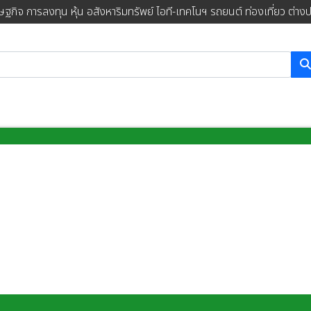
ษฐกิจ การลงทุน หุ้น อสังหาริมทรัพย์ ไอที-เทคโนฯ รถยนต์ ท่องเที่ยว ต่าง
การค้นหา