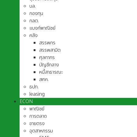
บล.
กองทุน
กลต.
แบงก์พาณิชย์
คลัง
สรรพกร
สรรพสามิต
ศุลกากร
บัญชีกลาง
หนี้สาธารณะ
สศค.
ธปท.
leasing
ECON
พาณิชย์
การตลาด
ขายตรง
อุตสาหกรรม