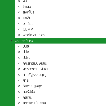
จีน
India
สิงคโปร์
เอเชีย
อาเชี่ยน
CLMV
world articles
องค์กรอิสระ
ปปช.
ปปง.
ปปท.
กก.สิทธิมนุษยชน
ผู้ตรวจการแผ่นดิน
ศาลรัฐธรรมนูญ
ศาล
อัยการ-สูงสุด
คอรัปชั่น
กสทช.
สภาพัฒน์ฯ สศช.