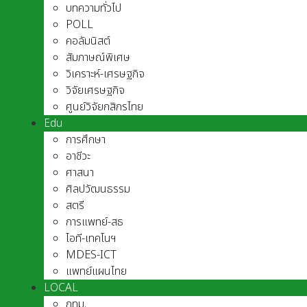
บทความทั่วไป
POLL
คอลัมนิสต์
สัมภาษณ์พิเศษ
วิเคราะห์-เศรษฐกิจ
วิจัยเศรษฐกิจ
ศูนย์วิจัยกสิกรไทย
Edu
การศึกษา
อาชีวะ
ศาสนา
ศิลปวัฒนธรรม
สตรี
การแพทย์-สธ
ไอที-เทคโนฯ
MDES-ICT
แพทย์แผนไทย
LOCAL
กทม.