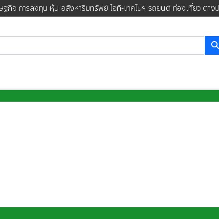
ษฐกิจ การลงทุน หุ้น อสังหาริมทรัพย์ ไอที-เทคโนฯ รถยนต์ ท่องเที่ยว ต่าง
การค้นหา