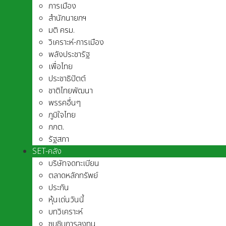
การเมือง
สำนักนายกฯ
มติ ครม.
วิเคราะห์-การเมือง
พลังประชารัฐ
เพื่อไทย
ประชาธิปัตต์
ชาติไทยพัฒนา
พรรคอื่นๆ
ภูมิใจไทย
กกต.
รัฐสภา
SET-คลัง
บริษัทจดทะเบียน
ตลาดหลักทรัพย์
ประกัน
หุ้นเด่นวันนี้
บทวิเคราะห์
ซุบซิบการลงทุน