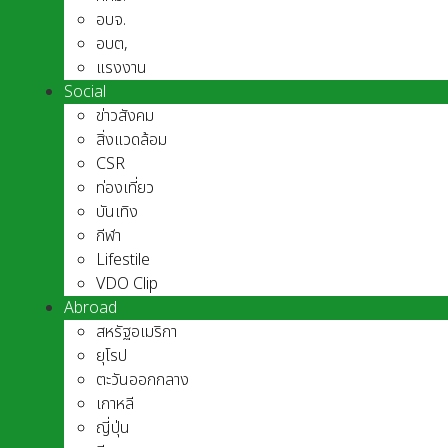
อบจ.
อบต,
แรงงาน
Social
ข่าวสังคม
สิ่งแวดล้อม
CSR
ท่องเที่ยว
บันเทิง
กีฬา
Lifestile
VDO Clip
Abroad
สหรัฐอเมริกา
ยุโรป
ตะวันออกกลาง
เกาหลี
ญี่ปุ่น