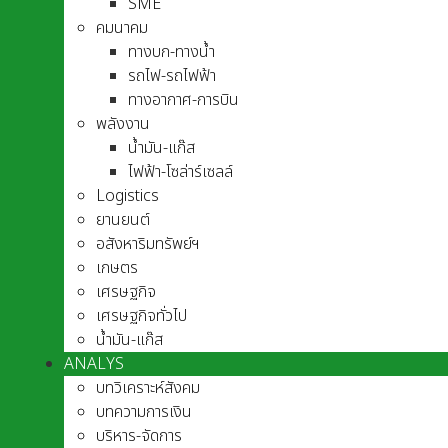
SME
คมนาคม
ทางบก-ทางน้ำ
รถไฟ-รถไฟฟ้า
ทางอากาศ-การบิน
พลังงาน
น้ำมัน-แก๊ส
ไฟฟ้า-โซล่าร์เซลล์
Logistics
ยานยนต์
อสังหาริมทรัพย์ฯ
เกษตร
เศรษฐกิจ
เศรษฐกิจทั่วไป
น้ำมัน-แก๊ส
ANALYS
บทวิเคราะห์สังคม
บทความการเงิน
บริหาร-จัดการ