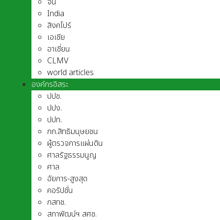
จีน
India
สิงคโปร์
เอเชีย
อาเชี่ยน
CLMV
world articles
องค์กรอิสระ
ปปช.
ปปง.
ปปท.
กก.สิทธิมนุษยชน
ผู้ตรวจการแผ่นดิน
ศาลรัฐธรรมนูญ
ศาล
อัยการ-สูงสุด
คอรัปชั่น
กสทช.
สภาพัฒน์ฯ สศช.