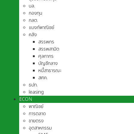
บล.
กองทุน
กลต.
แบงก์พาณิชย์
คลัง
สรรพกร
สรรพสามิต
ศุลกากร
บัญชีกลาง
หนี้สาธารณะ
สศค.
ธปท.
leasing
ECON
พาณิชย์
การตลาด
ขายตรง
อุตสาหกรรม