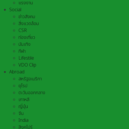
แรงงาน
Social
ข่าวสังคม
สิ่งแวดล้อม
CSR
ท่องเที่ยว
บันเทิง
กีฬา
Lifestile
VDO Clip
Abroad
สหรัฐอเมริกา
ยุโรป
ตะวันออกกลาง
เกาหลี
ญี่ปุ่น
จีน
India
สิงคโปร์