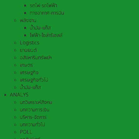
รถไฟ-รถไฟฟ้า
ทางอากาศ-การบิน
พลังงาน
น้ำมัน-แก๊ส
ไฟฟ้า-โซล่าร์เซลล์
Logistics
ยานยนต์
อสังหาริมทรัพย์ฯ
เกษตร
เศรษฐกิจ
เศรษฐกิจทั่วไป
น้ำมัน-แก๊ส
ANALYS
บทวิเคราะห์สังคม
บทความการเงิน
บริหาร-จัดการ
บทความทั่วไป
POLL