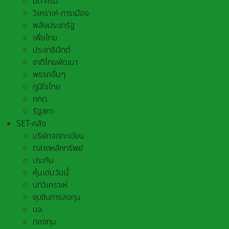
มติ ครม.
วิเคราะห์-การเมือง
พลังประชารัฐ
เพื่อไทย
ประชาธิปัตต์
ชาติไทยพัฒนา
พรรคอื่นๆ
ภูมิใจไทย
กกต.
รัฐสภา
SET-คลัง
บริษัทจดทะเบียน
ตลาดหลักทรัพย์
ประกัน
หุ้นเด่นวันนี้
บทวิเคราะห์
ซุบซิบการลงทุน
บล.
กองทุน