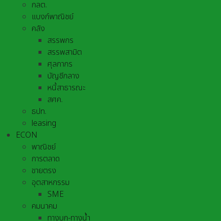
กลต.
แบงก์พาณิชย์
คลัง
สรรพกร
สรรพสามิต
ศุลกากร
บัญชีกลาง
หนี้สาธารณะ
สศค.
ธปท.
leasing
ECON
พาณิชย์
การตลาด
ขายตรง
อุตสาหกรรม
SME
คมนาคม
ทางบก-ทางน้ำ