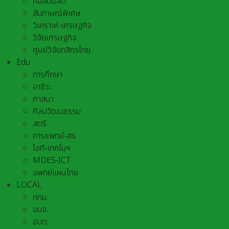
คอลัมนิสต์
สัมภาษณ์พิเศษ
วิเคราะห์-เศรษฐกิจ
วิจัยเศรษฐกิจ
ศูนย์วิจัยกสิกรไทย
Edu
การศึกษา
อาชีวะ
ศาสนา
ศิลปวัฒนธรรม
สตรี
การแพทย์-สธ
ไอที-เทคโนฯ
MDES-ICT
แพทย์แผนไทย
LOCAL
กทม.
อบจ.
อบต,