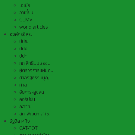
เอเชีย
อาเชี่ยน
CLMV
world articles
องค์กรอิสระ
ปปช.
ปปง.
ปปท.
กก.สิทธิมนุษยชน
ผู้ตรวจการแผ่นดิน
ศาลรัฐธรรมนูญ
ศาล
อัยการ-สูงสุด
คอรัปชั่น
กสทช.
สภาพัฒน์ฯ สศช.
รัฐวิสาหกิจ
CAT-TOT