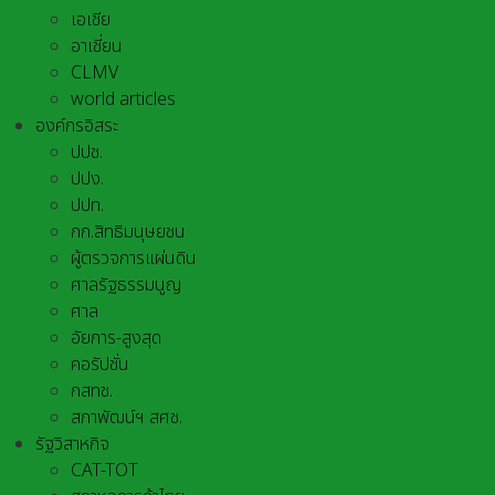
เอเชีย
อาเชี่ยน
CLMV
world articles
องค์กรอิสระ
ปปช.
ปปง.
ปปท.
กก.สิทธิมนุษยชน
ผู้ตรวจการแผ่นดิน
ศาลรัฐธรรมนูญ
ศาล
อัยการ-สูงสุด
คอรัปชั่น
กสทช.
สภาพัฒน์ฯ สศช.
รัฐวิสาหกิจ
CAT-TOT