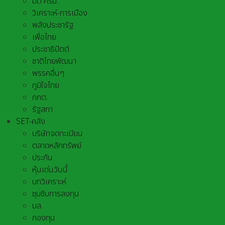
มติ ครม.
วิเคราะห์-การเมือง
พลังประชารัฐ
เพื่อไทย
ประชาธิปัตต์
ชาติไทยพัฒนา
พรรคอื่นๆ
ภูมิใจไทย
กกต.
รัฐสภา
SET-คลัง
บริษัทจดทะเบียน
ตลาดหลักทรัพย์
ประกัน
หุ้นเด่นวันนี้
บทวิเคราะห์
ซุบซิบการลงทุน
บล.
กองทุน