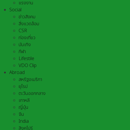
แรงงาน
Social
ข่าวสังคม
สิ่งแวดล้อม
CSR
ท่องเที่ยว
บันเทิง
กีฬา
Lifestile
VDO Clip
Abroad
สหรัฐอเมริกา
ยุโรป
ตะวันออกกลาง
เกาหลี
ญี่ปุ่น
จีน
India
สิงคโปร์