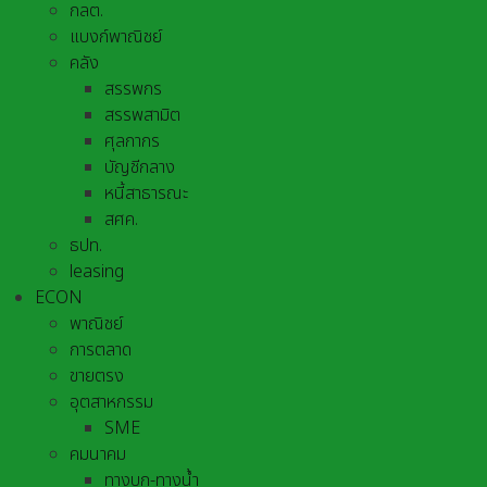
กลต.
แบงก์พาณิชย์
คลัง
สรรพกร
สรรพสามิต
ศุลกากร
บัญชีกลาง
หนี้สาธารณะ
สศค.
ธปท.
leasing
ECON
พาณิชย์
การตลาด
ขายตรง
อุตสาหกรรม
SME
คมนาคม
ทางบก-ทางน้ำ