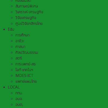
คอลัมนิสต์
สัมภาษณ์พิเศษ
วิเคราะห์-เศรษฐกิจ
วิจัยเศรษฐกิจ
ศูนย์วิจัยกสิกรไทย
Edu
การศึกษา
อาชีวะ
ศาสนา
ศิลปวัฒนธรรม
สตรี
การแพทย์-สธ
ไอที-เทคโนฯ
MDES-ICT
แพทย์แผนไทย
LOCAL
กทม.
อบจ.
อบต,