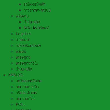
รถไฟ-รถไฟฟ้า
ทางอากาศ-การบิน
พลังงาน
น้ำมัน-แก๊ส
ไฟฟ้า-โซล่าร์เซลล์
Logistics
ยานยนต์
อสังหาริมทรัพย์ฯ
เกษตร
เศรษฐกิจ
เศรษฐกิจทั่วไป
น้ำมัน-แก๊ส
ANALYS
บทวิเคราะห์สังคม
บทความการเงิน
บริหาร-จัดการ
บทความทั่วไป
POLL