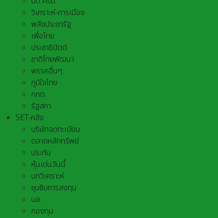
มติ ครม.
วิเคราะห์-การเมือง
พลังประชารัฐ
เพื่อไทย
ประชาธิปัตต์
ชาติไทยพัฒนา
พรรคอื่นๆ
ภูมิใจไทย
กกต.
รัฐสภา
SET-คลัง
บริษัทจดทะเบียน
ตลาดหลักทรัพย์
ประกัน
หุ้นเด่นวันนี้
บทวิเคราะห์
ซุบซิบการลงทุน
บล.
กองทุน