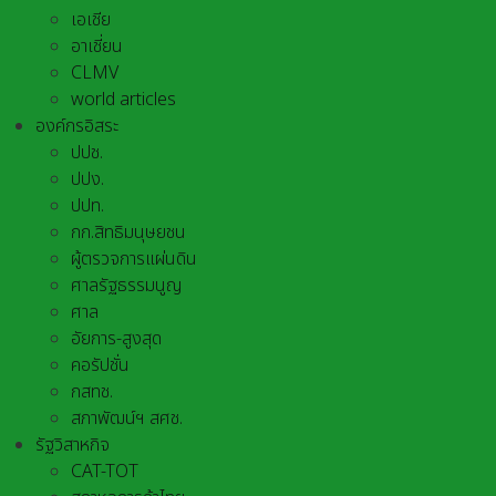
เอเชีย
อาเชี่ยน
CLMV
world articles
องค์กรอิสระ
ปปช.
ปปง.
ปปท.
กก.สิทธิมนุษยชน
ผู้ตรวจการแผ่นดิน
ศาลรัฐธรรมนูญ
ศาล
อัยการ-สูงสุด
คอรัปชั่น
กสทช.
สภาพัฒน์ฯ สศช.
รัฐวิสาหกิจ
CAT-TOT