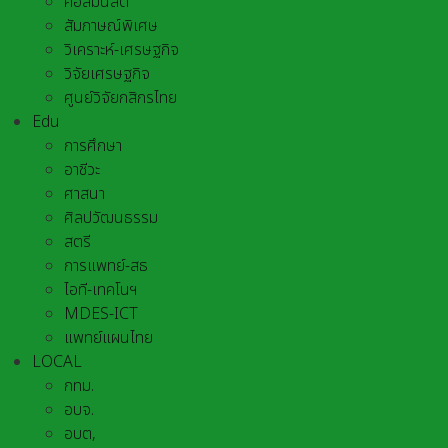
คอลัมนิสต์
สัมภาษณ์พิเศษ
วิเคราะห์-เศรษฐกิจ
วิจัยเศรษฐกิจ
ศูนย์วิจัยกสิกรไทย
Edu
การศึกษา
อาชีวะ
ศาสนา
ศิลปวัฒนธรรม
สตรี
การแพทย์-สธ
ไอที-เทคโนฯ
MDES-ICT
แพทย์แผนไทย
LOCAL
กทม.
อบจ.
อบต,