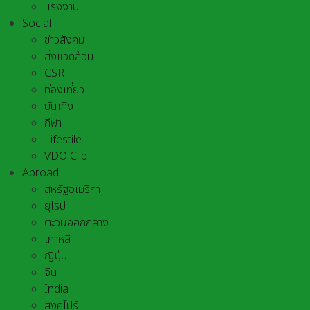
แรงงาน
Social
ข่าวสังคม
สิ่งแวดล้อม
CSR
ท่องเที่ยว
บันเทิง
กีฬา
Lifestile
VDO Clip
Abroad
สหรัฐอเมริกา
ยุโรป
ตะวันออกกลาง
เกาหลี
ญี่ปุ่น
จีน
India
สิงคโปร์