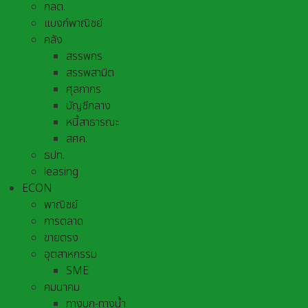
กลต.
แบงก์พาณิชย์
คลัง
สรรพกร
สรรพสามิต
ศุลกากร
บัญชีกลาง
หนี้สาธารณะ
สศค.
ธปท.
leasing
ECON
พาณิชย์
การตลาด
ขายตรง
อุตสาหกรรม
SME
คมนาคม
ทางบก-ทางน้ำ