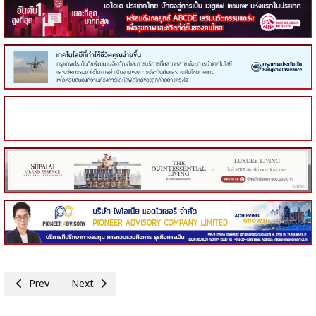
Previous article: สรรพากร เตือนภัย! มิจฉาชีพแอบอ้างเป็นกรม หลอกลวงผ่า
Next article: กรมสรรพากร เชิญชวนผู้ประกอบการ ยื่นแบบแสด
Prev
Next