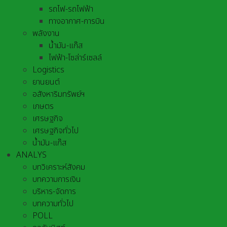
รถไฟ-รถไฟฟ้า
ทางอากาศ-การบิน
พลังงาน
น้ำมัน-แก๊ส
ไฟฟ้า-โซล่าร์เซลล์
Logistics
ยานยนต์
อสังหาริมทรัพย์ฯ
เกษตร
เศรษฐกิจ
เศรษฐกิจทั่วไป
น้ำมัน-แก๊ส
ANALYS
บทวิเคราะห์สังคม
บทความการเงิน
บริหาร-จัดการ
บทความทั่วไป
POLL