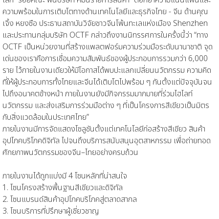
ความพร้อมในการเติบโตทางด้านเทคโนโลยีและธุรกิจไทย - จีน ด้าน
คุณ
เจิ้ง หยงซือ ประธานสถาบันวิจัยชาวจีนโพ้นทะเลแห่งเมือง Shenzhen
และประทานกลุ่มบริษัท OCTF
กล่าวถึงงานนิทรรศการในครั้งนี้ว่า “ทาง
OCTF เป็นหน่วยงานที่สร้างแพลตฟอร์มความร่วมมือระดับนานาชาติ จุด
เด่นของเราคือการเชื่อมความสัมพันธ์ของผู้ประกอบการรวมกว่า 6,000
ราย ไว้ภายในงานเดียวให้มีโอกาสได้พบปะแลกเปลี่ยนนวัตกรรม ความคิด
ที่ให้ผู้ประกอบการทั้งไทยและจีนได้เติบโตไปพร้อม ๆ กันตั้งแต่ปัจจุบันจน
ไปถึงอนาคตข้างหน้า ภายในงานยังมีกิจกรรมมากมายที่ร่วมไฮไลท์
นวัตกรรม และส่งเสริมการร่วมมือต่าง ๆ ที่เป็นโครงการสีเขียวเป็นมิตร
กับสิ่งแวดล้อมในประเทศไทย”
ภายในงานมีการจัดแสดงโซลูชันตั้งแต่เทคโนโลยีก่อสร้างสีเขียว สินค้า
อุปโภคบริโภคดิจิทัล ไปจนถึงบริการสนับสนุนอุตสาหกรรม เพื่อถ่ายทอด
ศักยภาพนวัตกรรมของจีน–ไทยอย่างครบถ้วน
ภายในงานได้ถูกแบ่งมี 4 โซนหลักที่น่าสนใจ
1.
โซนโครงสร้างพื้นฐานสีเขียวและดิจิทัล
2.
โซนแบรนด์สินค้าอุปโภคบริโภคสู่ตลาดสากล
3.
โซนบริการที่ปรึกษาผู้เชี่ยวชาญ