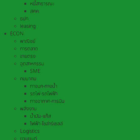
หนี้สาธารณะ
สศค.
ธปท.
leasing
ECON
พาณิชย์
การตลาด
ขายตรง
อุตสาหกรรม
SME
คมนาคม
ทางบก-ทางน้ำ
รถไฟ-รถไฟฟ้า
ทางอากาศ-การบิน
พลังงาน
น้ำมัน-แก๊ส
ไฟฟ้า-โซล่าร์เซลล์
Logistics
ยานยนต์