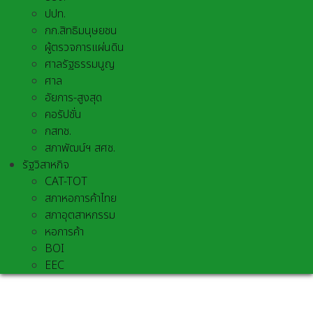
ปปท.
กก.สิทธิมนุษยชน
ผู้ตรวจการแผ่นดิน
ศาลรัฐธรรมนูญ
ศาล
อัยการ-สูงสุด
คอรัปชั่น
กสทช.
สภาพัฒน์ฯ สศช.
รัฐวิสาหกิจ
CAT-TOT
สภาหอการค้าไทย
สภาอุตสาหกรรม
หอการค้า
BOI
EEC