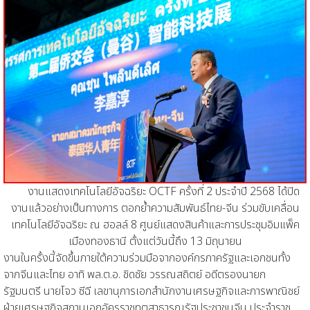
งานแสดงเทคโนโลยีอัจฉริยะ OCTF ครั้งที่ 2 ประจำปี 2568
ได้ปิด
งานแล้วอย่างเป็นทางการ ตอกย้ำความสัมพันธ์ไทย-จีน ร่วมขับเคลื่อน
เทคโนโลยีอัจฉริยะ ณ ฮอลล์ 8 ศูนย์แสดงสินค้าและการประชุมอิมแพ็ค
เมืองทองธานี ตั้งแต่วันนี้ถึง 13 มิถุนายน
งานในครั้งนี้จัดขึ้นภายใต้ความร่วมมือจากองค์กรภาครัฐและเอกชนทั้ง
จากจีนและไทย อาทิ พล.ต.อ. ชิดชัย วรรณสถิตย์ อดีตรองนายก
รัฐมนตรี
นายโจว ซีฉี เลขานุการเอกสำนักงานเศรษฐกิจและการพาณิชย์
ฝ่ายเศรษฐกิจสถานเอกอัครราชทูตสาธารณรัฐประชาชนจีน ประจำราช