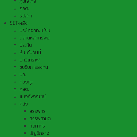
ภูมิใจไทย
กกต.
รัฐสภา
SET-คลัง
บริษัทจดทะเบียน
ตลาดหลักทรัพย์
ประกัน
หุ้นเด่นวันนี้
บทวิเคราะห์
ซุบซิบการลงทุน
บล.
กองทุน
กลต.
แบงก์พาณิชย์
คลัง
สรรพกร
สรรพสามิต
ศุลกากร
บัญชีกลาง