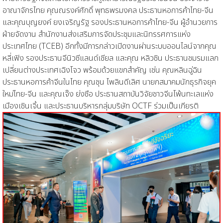
อาณาจักรไทย คุณณรงค์ศักดิ์ พุทธพรมงคล ประธานหอการค้าไทย-จีน
และคุณบุญยงค์ ยงเจริญรัฐ รองประธานหอการค้าไทย-จีน ผู้อำนวยการ
ฝ่ายจัดงาน สำนักงานส่งเสริมการจัดประชุมและนิทรรศการแห่ง
ประเทศไทย (TCEB) อีกทั้งมีการกล่าวเปิดงานผ่านระบบออนไลน์จากคุณ
หลี่เฟิง รองประธานจีนิวซีแลนด์เชียล และคุณ หลิวซิน ประธานชมรมแลก
เปลี่ยนต่างประเทศเฉิงโจว พร้อมด้วยแขกสำคัญ เช่น คุณหลินฉู่ฉิน
ประธานหอการค้าจีนในไทย คุณชุน ไพลินดีเลิศ นายกสมาคมนักธุรกิจยุค
ใหม่ไทย-จีน และคุณเจ๊ง ย่งซือ ประธานสถาบันวิจัยชาวจีนโพ้นทะเลแห่ง
เมืองเซินเจิ้น และประธานบริหารกลุ่มบริษัท OCTF ร่วมเป็นเกียรติ