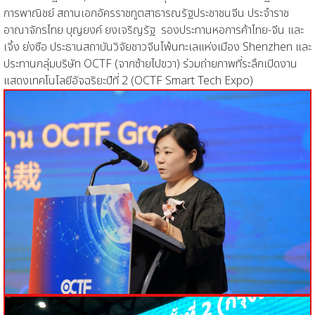
การพาณิชย์ สถานเอกอัครราชทูตสาธารณรัฐประชาชนจีน ประจำราช
อาณาจักรไทย บุญยงค์ ยงเจริญรัฐ รองประทานหอการค้าไทย-จีน และ
เจิ้ง ย่งซือ ประธานสถาบันวิจัยชาวจีนโพ้นทะเลแห่งเมือง Shenzhen และ
ประทานกลุ่มบริษัท OCTF (จากซ้ายไปขวา) ร่วมถ่ายภาพที่ระลึกเปิดงาน
แสดงเทคโนโลยีอัจฉริยะปีที่ 2 (OCTF Smart Tech Expo)