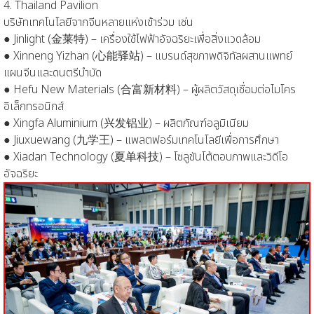
4.
Thailand Pavilion
บริษัทเทคโนโลยีจากจีนหลายแห่งเข้าร่วม เช่น
●
Jinlight (金莱特) – เครื่องใช้ไฟฟ้าอัจฉริยะเพื่อสิ่งแวดล้อม
●
Xinneng Yizhan (心能驿站) – แบรนด์สุขภาพดิจิทัลผสานแพทย์
แผนจีนและดนตรีบำบัด
●
Hefu New Materials (合富新材料) – ผู้ผลิตวัสดุเชื่อมต่อไมโคร
อิเล็กทรอนิกส์
●
Xingfa Aluminium (兴发铝业) – ผลิตภัณฑ์อลูมิเนียม
●
Jiuxuewang (九学王) – แพลตฟอร์มเทคโนโลยีเพื่อการศึกษา
●
Xiadan Technology (夏单科技) – โซลูชันโต้ตอบภาพและวิดีโอ
อัจฉริยะ