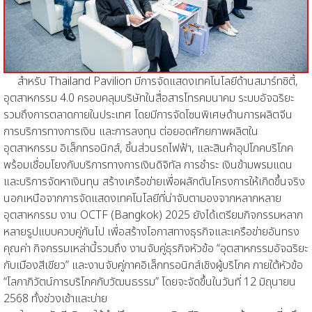
สำหรับ Thailand Pavilion มีการจัดแสดงเทคโนโลยีด้านสมาร์ทซิตี้,
อุตสาหกรรม 4.0 ครอบคลุมบริษัทในสื่อสารโทรคมนาคม ระบบอัจฉริยะ
รวมถึงการตลาดภายในประเทศ โดยมีการจัดโซนพิเศษด้านการผลิตจีน
การบริการทางการเงิน และการลงทุน ต่อยอดศักยภาพผลิตใน
อุตสาหกรรม อิเล็กทรอนิกส์, ชิ้นส่วนรถไฟฟ้า, และสินค้าอุปโภคบริโภค
พร้อมเชื่อมโยงกับบริการทางการเงินดิจิทัล การชำระ เงินข้ามพรมแดน
และบริการจัดหาเงินทุน สร้างเครือข่ายเพื่อผลักดันโครงการให้เกิดขึ้นจริง
นอกเหนือจากการจัดแสดงเทคโนโลยีที่น่าจับตามองจากหลากหลาย
อุตสาหกรรม งาน OCTF (Bangkok) 2025 ยังได้เตรียมกิจกรรมหลาก
หลายรูปแบบควบคู่กันไป เพื่อสร้างโอกาสทางธุรกิจและเครือข่ายอันทรง
คุณค่า กิจกรรมเหล่านี้รวมถึง งานจับคู่ธุรกิจหัวข้อ “อุตสาหกรรมอัจฉริยะ
กับเมืองสีเขียว” และงานจับคู่ภาคอิเล็กทรอนิกส์เชิงผู้บริโภค ภายใต้หัวข้อ
“โลกาภิวัตน์การบริโภคกับวัฒนธรรม” โดยจะจัดขึ้นในวันที่ 12 มิถุนายน
2568 ทั้งช่วงเช้าและบ่าย