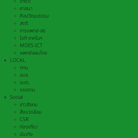
อาชีวะ
ศาสนา
ศิลปวัฒนธรรม
สตรี
การแพทย์-สธ
ไอที-เทคโนฯ
MDES-ICT
แพทย์แผนไทย
LOCAL
กทม.
อบจ.
อบต,
แรงงาน
Social
ข่าวสังคม
สิ่งแวดล้อม
CSR
ท่องเที่ยว
บันเทิง