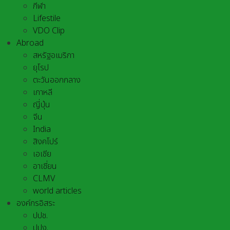
กีฬา
Lifestile
VDO Clip
Abroad
สหรัฐอเมริกา
ยุโรป
ตะวันออกกลาง
เกาหลี
ญี่ปุ่น
จีน
India
สิงคโปร์
เอเชีย
อาเชี่ยน
CLMV
world articles
องค์กรอิสระ
ปปช.
ปปง.