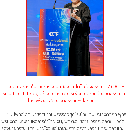
เปิดม่านอย่างเป็นทางการ งานแสดงเทคโนโลยีอัจฉริยะปีที่ 2 (OCTF
Smart Tech Expo) สร้างเวทีครบวงจรเพื่อความร่วมมือนวัตกรรมจีน–
ไทย พร้อมแสดงนวัตกรรมแห่งโลกอนาคต
ชุน ไพลิดีเลิศ นายกสมาคมนักธุรกิจยุคใหม่ไทย-จีน, ณรงค์ศักดิ์ พุทธ
พรมงคล ประธานหอการค้าไทย-จีน, พล.ต.อ. ชิดชัย วรรณสถิตย์ - อดีต
รองนายกรัฐมนตรี, นายโจว ซีฉี เลขานุการเอกสำนักงานเศรษฐกิจและ