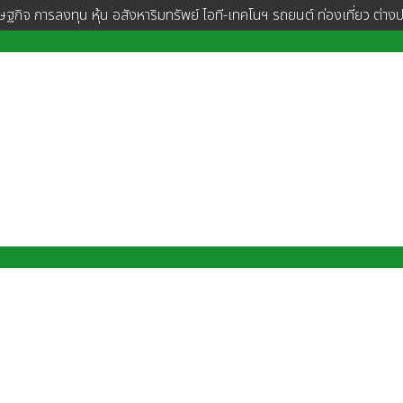
ษฐกิจ การลงทุน หุ้น อสังหาริมทรัพย์ ไอที-เทคโนฯ รถยนต์ ท่องเที่ยว ต่าง