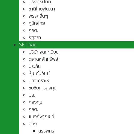
ประชาธิปัตต์
ชาติไทยพัฒนา
พรรคอื่นๆ
ภูมิใจไทย
กกต.
รัฐสภา
SET-คลัง
บริษัทจดทะเบียน
ตลาดหลักทรัพย์
ประกัน
หุ้นเด่นวันนี้
บทวิเคราะห์
ซุบซิบการลงทุน
บล.
กองทุน
กลต.
แบงก์พาณิชย์
คลัง
สรรพกร