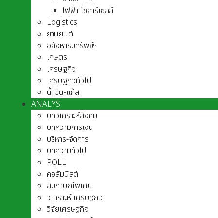
ไฟฟ้า-โซล่าร์เซลล์
Logistics
ยานยนต์
อสังหาริมทรัพย์ฯ
เกษตร
เศรษฐกิจ
เศรษฐกิจทั่วไป
น้ำมัน-แก๊ส
ANALYS
บทวิเคราะห์สังคม
บทความการเงิน
บริหาร-จัดการ
บทความทั่วไป
POLL
คอลัมนิสต์
สัมภาษณ์พิเศษ
วิเคราะห์-เศรษฐกิจ
วิจัยเศรษฐกิจ