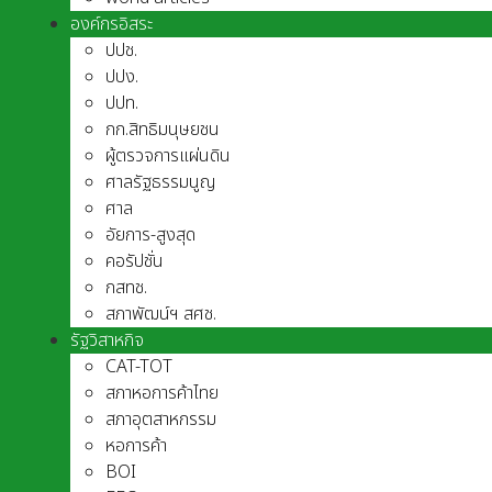
องค์กรอิสระ
ปปช.
ปปง.
ปปท.
กก.สิทธิมนุษยชน
ผู้ตรวจการแผ่นดิน
ศาลรัฐธรรมนูญ
ศาล
อัยการ-สูงสุด
คอรัปชั่น
กสทช.
สภาพัฒน์ฯ สศช.
รัฐวิสาหกิจ
CAT-TOT
สภาหอการค้าไทย
สภาอุตสาหกรรม
หอการค้า
BOI