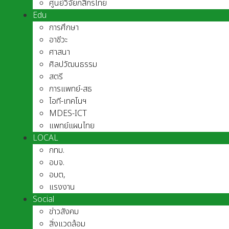
ศูนย์วิจัยกสิกรไทย
Edu
การศึกษา
อาชีวะ
ศาสนา
ศิลปวัฒนธรรม
สตรี
การแพทย์-สธ
ไอที-เทคโนฯ
MDES-ICT
แพทย์แผนไทย
LOCAL
กทม.
อบจ.
อบต,
แรงงาน
Social
ข่าวสังคม
สิ่งแวดล้อม