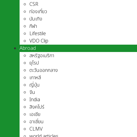
CSR
ท่องเที่ยว
บันเทิง
กีฬา
Lifestile
VDO Clip
Abroad
สหรัฐอเมริกา
ยุโรป
ตะวันออกกลาง
เกาหลี
ญี่ปุ่น
จีน
India
สิงคโปร์
เอเชีย
อาเชี่ยน
CLMV
world articles