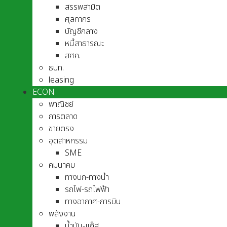
สรรพสามิต
ศุลกากร
บัญชีกลาง
หนี้สาธารณะ
สศค.
ธปท.
leasing
ECON
พาณิชย์
การตลาด
ขายตรง
อุตสาหกรรม
SME
คมนาคม
ทางบก-ทางน้ำ
รถไฟ-รถไฟฟ้า
ทางอากาศ-การบิน
พลังงาน
น้ำมัน-แก๊ส