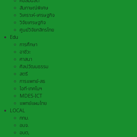
คอลัมนิสต์
สัมภาษณ์พิเศษ
วิเคราะห์-เศรษฐกิจ
วิจัยเศรษฐกิจ
ศูนย์วิจัยกสิกรไทย
Edu
การศึกษา
อาชีวะ
ศาสนา
ศิลปวัฒนธรรม
สตรี
การแพทย์-สธ
ไอที-เทคโนฯ
MDES-ICT
แพทย์แผนไทย
LOCAL
กทม.
อบจ.
อบต,