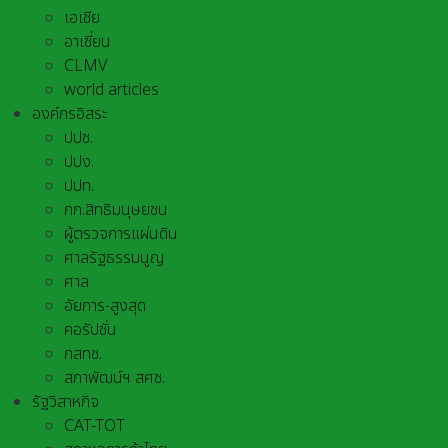
เอเชีย
อาเชี่ยน
CLMV
world articles
องค์กรอิสระ
ปปช.
ปปง.
ปปท.
กก.สิทธิมนุษยชน
ผู้ตรวจการแผ่นดิน
ศาลรัฐธรรมนูญ
ศาล
อัยการ-สูงสุด
คอรัปชั่น
กสทช.
สภาพัฒน์ฯ สศช.
รัฐวิสาหกิจ
CAT-TOT