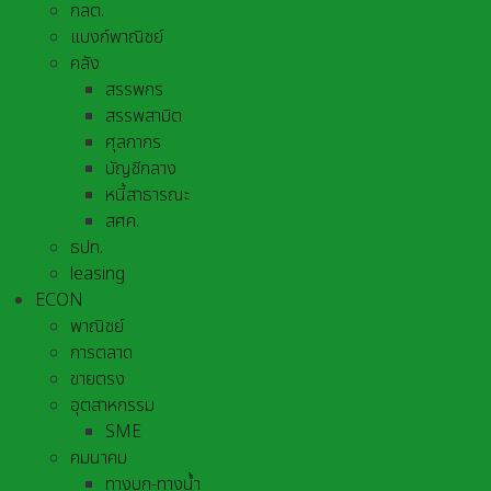
กลต.
แบงก์พาณิชย์
คลัง
สรรพกร
สรรพสามิต
ศุลกากร
บัญชีกลาง
หนี้สาธารณะ
สศค.
ธปท.
leasing
ECON
พาณิชย์
การตลาด
ขายตรง
อุตสาหกรรม
SME
คมนาคม
ทางบก-ทางน้ำ