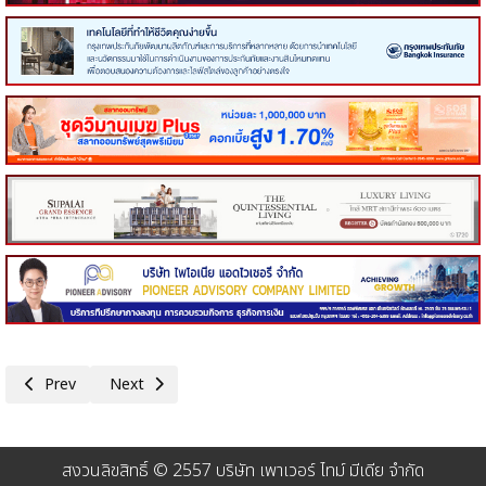
Previous article: กลุ่มศึกษาโรคมะเร็งต่อมน้ำเหลืองฯ รวมพลังแพทย์-ศิลปิน-ผ
Next article: โรงพยาบาลสัตว์ทองหล่อ ยกระดับสู่ “Smart Hos
Prev
Next
สงวนลิขสิทธิ์ © 2557 บริษัท เพาเวอร์ ไทม์ มีเดีย จำกัด