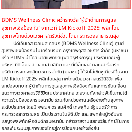
BDMS Wellness Clinic คว้ารางวัล ‘ผู้นำด้านการดูแล
สุขภาพเชิงป้องกัน’ จากเวที LM Kickoff 2025: พลิกโฉม
สุขภาพไทยด้วยเวชศาสตร์วิถีชีวิตโดยกระทรวงสาธารณสุข
บีดีเอ็มเอส เวลเนส คลินิก (BDMS Wellness Clinic) ศูนย์
สุขภาพเชิงป้องกันในเครือบริษัท กรุงเทพดุสิตเวชการ จำกัด (มหาชน)
หรือ BDMS นำโดย นายแพทย์ตนุพล วิรุฬหการุญ ประธานคณะผู้
บริหาร บีดีเอ็มเอส เวลเนส คลินิก และ บีดีเอ็มเอส เวลเนส รีสอร์ท
บริษัท กรุงเทพดุสิตเวชการ จำกัด (มหาชน) ได้รับโล่เชิดชูเกียรติในงาน
LM Kickoff 2025: พลิกโฉมสุขภาพไทยด้วยเวชศาสตร์วิถีชีวิต เพื่อ
ยกย่องบทบาทผู้นำด้านการดูแลสุขภาพเชิงป้องกันและการขับเคลื่อน
แนวทางเวชศาสตร์วิถีชีวิตในประเทศไทย โดยงานดังกล่าวจัดขึ้นภายใต้
ความร่วมมือของกรมอนามัย ร่วมกับหน่วยงานเครือข่ายด้านสุขภาพ
ระดับประเทศ โดยมี ฯพณฯ ดร.สมศักดิ์ เทพสุทิน รัฐมนตรีว่าการ
กระทรวงสาธารณสุข เป็นประธานในพิธีเปิด และ แพทย์หญิงอัมพร
เบญจพลพิทักษ์ อธิบดีกรมอนามัย กล่าวรายงานแสดงวิสัยทัศน์ในการ
ยกระดับระบบสุขภาพของไทยสู่การป้องกันอย่างยั่งยืน