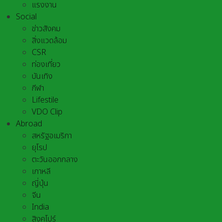
แรงงาน
Social
ข่าวสังคม
สิ่งแวดล้อม
CSR
ท่องเที่ยว
บันเทิง
กีฬา
Lifestile
VDO Clip
Abroad
สหรัฐอเมริกา
ยุโรป
ตะวันออกกลาง
เกาหลี
ญี่ปุ่น
จีน
India
สิงคโปร์