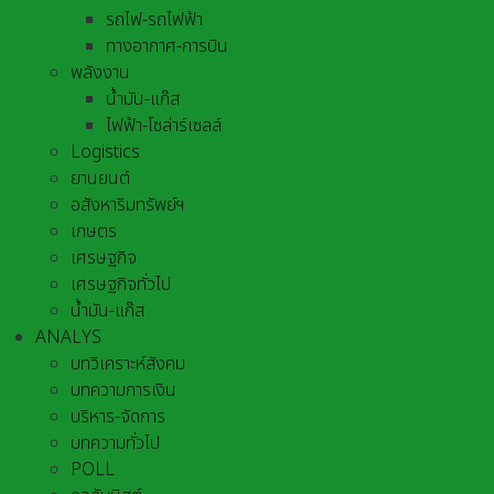
รถไฟ-รถไฟฟ้า
ทางอากาศ-การบิน
พลังงาน
น้ำมัน-แก๊ส
ไฟฟ้า-โซล่าร์เซลล์
Logistics
ยานยนต์
อสังหาริมทรัพย์ฯ
เกษตร
เศรษฐกิจ
เศรษฐกิจทั่วไป
น้ำมัน-แก๊ส
ANALYS
บทวิเคราะห์สังคม
บทความการเงิน
บริหาร-จัดการ
บทความทั่วไป
POLL