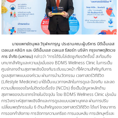
นายแพทย์ตนุพล วิรุฬหการุญ ประธานคณะผู้บริหาร บีดีเอ็มเอส
เวลเนส คลินิก และ บีดีเอ็มเอส เวลเนส รีสอร์ท บริษัท กรุงเทพดุสิตเวช
การ จำกัด (มหาชน)
กล่าวว่า “การได้รับโล่เชิดชูเกียรติครั้งนี้ สะท้อนถึง
บทบาทสำคัญและความมุ่งมั่นของ BDMS Wellness Clinic ในการเป็น
ศูนย์กลางด้านสุขภาพเชิงป้องกันระดับแนวหน้า ที่ให้ความสำคัญกับการ
ดูแลสุขภาพแบบองค์รวม ผ่านการนำนวัตกรรม เวชศาสตร์วิถีชีวิต
(Lifestyle Medicine) มาใช้เป็นแนวทางหลักในการดูแล ป้องกัน และลด
ความเสี่ยงของโรคไม่ติดต่อเรื้อรัง (NCDs) ซึ่งเป็นปัญหาหลักด้าน
สุขภาพของประชากรไทยในปัจจุบัน โดย BDMS Wellness Clinic มุ่งเน้น
การวิเคราะห์สุขภาพเชิงลึกและการดูแลแบบเฉพาะบุคคล ผ่านการปรับ
เปลี่ยนพฤติกรรมใน 6 ด้านสำคัญของเวชศาสตร์วิถีชีวิต ได้แก่ โภชนาการ
การออกกำลังกาย การจัดการความเครียด การนอนหลับ การเลิกบุหรี่และ