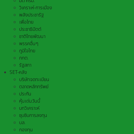
มติ ครม.
วิเคราะห์-การเมือง
พลังประชารัฐ
เพื่อไทย
ประชาธิปัตต์
ชาติไทยพัฒนา
พรรคอื่นๆ
ภูมิใจไทย
กกต.
รัฐสภา
SET-คลัง
บริษัทจดทะเบียน
ตลาดหลักทรัพย์
ประกัน
หุ้นเด่นวันนี้
บทวิเคราะห์
ซุบซิบการลงทุน
บล.
กองทุน