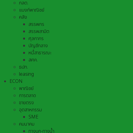
กลต.
แบงก์พาณิชย์
คลัง
สรรพกร
สรรพสามิต
ศุลกากร
บัญชีกลาง
หนี้สาธารณะ
สศค.
ธปท.
leasing
ECON
พาณิชย์
การตลาด
ขายตรง
อุตสาหกรรม
SME
คมนาคม
ทางบก-ทางน้ำ