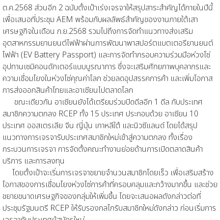
ต.ค.2568 ส่วนอีก 2 ฉบับตั้งเป้าเร่งเจรจาให้สรุปสาระสำคัญได้ภายในปีนี้
เพื่อเสนอที่ประชุม AEM พร้อมกับผลลัพธ์สำคัญของงานภายใต้เสา
เศรษฐกิจในเดือน ก.ย.2568 รวมไปถึงการจัดทำแนวทางส่งเสริม
อุตสาหกรรมยานยนต์ไฟฟ้าผ่านการพัฒนาพาสปอร์ตแบตเตอรียานยนต์
ไฟฟ้า (EV Battery Passport) และการจัดทำกรอบความร่วมมือห่วงโซ่
อุปทานเซมิคอนดักเตอร์แบบบูรณาการ ซึ่งจะเสริมศักยภาพบุคลากรและ
ความเชื่อมโยงในห่วงโซ่คุณค่าโลก ช่วยลดอุปสรรคการค้า และเพิ่มโอกาส
การส่งออกสินค้าไทยและอาเซียนไปตลาดโลก
ขณะเดียวกัน อาเซียนยังได้เตรียมร่วมปิดดีลอีก 1 ดีล กับประเทศ
สมาชิกความตกลง RCEP ทั้ง 15 ประเทศ ประกอบด้วย อาเซียน 10
ประเทศ ออสเตรเลีย จีน ญี่ปุ่น เกาหลีใต้ และนิวซีแลนด์ โดยได้สรุป
แนวทางการเจรจารับประเทศสมาชิกใหม่เข้าสู่ความตกลง ทั้งเรื่อง
กระบวนการเจรจา การจัดตั้งคณะทำงานย่อยด้านการเปิดตลาดสินค้า
บริการ และการลงทุน
โดยตั้งเป้าจะเริ่มการเจรจาขยายจำนวนสมาชิกโดยเร็ว เพื่อเสริมสร้าง
โอกาสของการเชื่อมโยงห่วงโซ่การค้าที่ครอบคลุมและกว้างมากขึ้น และช่วย
ขยายขนาดเศรษฐกิจของกลุ่มให้เพิ่มขึ้น โดยจะเสนอผลดังกล่าวต่อที่
ประชุมรัฐมนตรี RCEP ให้รับรองกลไกรับสมาชิกใหม่ดังกล่าว ก่อนเริ่มการ