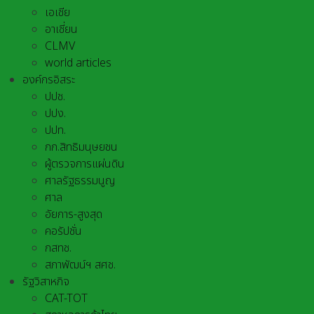
เอเชีย
อาเชี่ยน
CLMV
world articles
องค์กรอิสระ
ปปช.
ปปง.
ปปท.
กก.สิทธิมนุษยชน
ผู้ตรวจการแผ่นดิน
ศาลรัฐธรรมนูญ
ศาล
อัยการ-สูงสุด
คอรัปชั่น
กสทช.
สภาพัฒน์ฯ สศช.
รัฐวิสาหกิจ
CAT-TOT