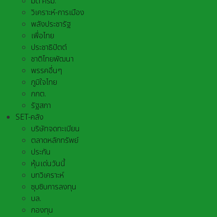
มติ ครม.
วิเคราะห์-การเมือง
พลังประชารัฐ
เพื่อไทย
ประชาธิปัตต์
ชาติไทยพัฒนา
พรรคอื่นๆ
ภูมิใจไทย
กกต.
รัฐสภา
SET-คลัง
บริษัทจดทะเบียน
ตลาดหลักทรัพย์
ประกัน
หุ้นเด่นวันนี้
บทวิเคราะห์
ซุบซิบการลงทุน
บล.
กองทุน