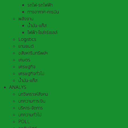
รถไฟ-รถไฟฟ้า
ทางอากาศ-การบิน
พลังงาน
น้ำมัน-แก๊ส
ไฟฟ้า-โซล่าร์เซลล์
Logistics
ยานยนต์
อสังหาริมทรัพย์ฯ
เกษตร
เศรษฐกิจ
เศรษฐกิจทั่วไป
น้ำมัน-แก๊ส
ANALYS
บทวิเคราะห์สังคม
บทความการเงิน
บริหาร-จัดการ
บทความทั่วไป
POLL