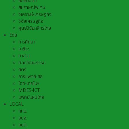
คอลัมนิสต์
สัมภาษณ์พิเศษ
วิเคราะห์-เศรษฐกิจ
วิจัยเศรษฐกิจ
ศูนย์วิจัยกสิกรไทย
Edu
การศึกษา
อาชีวะ
ศาสนา
ศิลปวัฒนธรรม
สตรี
การแพทย์-สธ
ไอที-เทคโนฯ
MDES-ICT
แพทย์แผนไทย
LOCAL
กทม.
อบจ.
อบต,