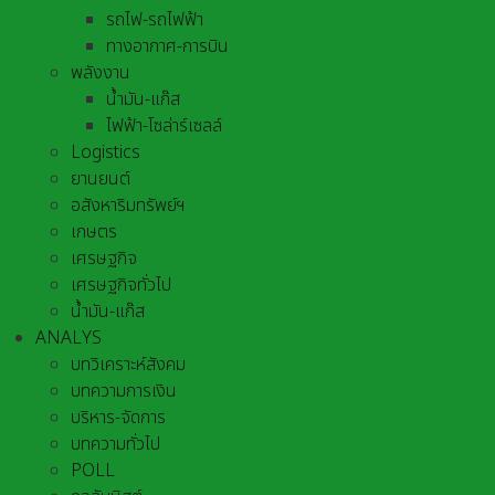
รถไฟ-รถไฟฟ้า
ทางอากาศ-การบิน
พลังงาน
น้ำมัน-แก๊ส
ไฟฟ้า-โซล่าร์เซลล์
Logistics
ยานยนต์
อสังหาริมทรัพย์ฯ
เกษตร
เศรษฐกิจ
เศรษฐกิจทั่วไป
น้ำมัน-แก๊ส
ANALYS
บทวิเคราะห์สังคม
บทความการเงิน
บริหาร-จัดการ
บทความทั่วไป
POLL