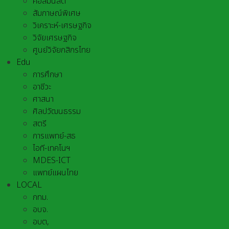
คอลัมนิสต์
สัมภาษณ์พิเศษ
วิเคราะห์-เศรษฐกิจ
วิจัยเศรษฐกิจ
ศูนย์วิจัยกสิกรไทย
Edu
การศึกษา
อาชีวะ
ศาสนา
ศิลปวัฒนธรรม
สตรี
การแพทย์-สธ
ไอที-เทคโนฯ
MDES-ICT
แพทย์แผนไทย
LOCAL
กทม.
อบจ.
อบต,