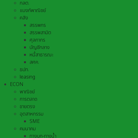
กลต.
แบงก์พาณิชย์
คลัง
สรรพกร
สรรพสามิต
ศุลกากร
บัญชีกลาง
หนี้สาธารณะ
สศค.
ธปท.
leasing
ECON
พาณิชย์
การตลาด
ขายตรง
อุตสาหกรรม
SME
คมนาคม
ทางบก-ทางน้ำ