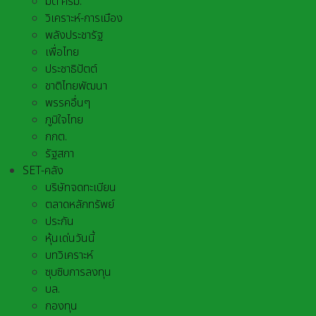
มติ ครม.
วิเคราะห์-การเมือง
พลังประชารัฐ
เพื่อไทย
ประชาธิปัตต์
ชาติไทยพัฒนา
พรรคอื่นๆ
ภูมิใจไทย
กกต.
รัฐสภา
SET-คลัง
บริษัทจดทะเบียน
ตลาดหลักทรัพย์
ประกัน
หุ้นเด่นวันนี้
บทวิเคราะห์
ซุบซิบการลงทุน
บล.
กองทุน