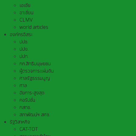
เอเชีย
อาเชี่ยน
CLMV
world articles
องค์กรอิสระ
ปปช.
ปปง.
ปปท.
กก.สิทธิมนุษยชน
ผู้ตรวจการแผ่นดิน
ศาลรัฐธรรมนูญ
ศาล
อัยการ-สูงสุด
คอรัปชั่น
กสทช.
สภาพัฒน์ฯ สศช.
รัฐวิสาหกิจ
CAT-TOT