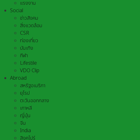
แรงงาน
Social
ข่าวสังคม
สิ่งแวดล้อม
CSR
ท่องเที่ยว
บันเทิง
กีฬา
Lifestile
VDO Clip
Abroad
สหรัฐอเมริกา
ยุโรป
ตะวันออกกลาง
เกาหลี
ญี่ปุ่น
จีน
India
สิงคโปร์