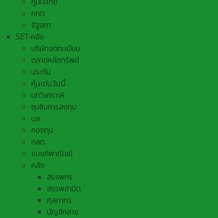
ภูมิใจไทย
กกต.
รัฐสภา
SET-คลัง
บริษัทจดทะเบียน
ตลาดหลักทรัพย์
ประกัน
หุ้นเด่นวันนี้
บทวิเคราะห์
ซุบซิบการลงทุน
บล.
กองทุน
กลต.
แบงก์พาณิชย์
คลัง
สรรพกร
สรรพสามิต
ศุลกากร
บัญชีกลาง