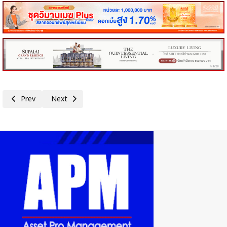
Previous article: รัฐบาลย้ำ'เที่ยวดีมีคืน' เหลือเวลาอีกไม่มากแล้ว จูงใจประชา
Next article: ครม.เห็นชอบผ่อนผันใช้พื้นที่ลุ่มน้ำชั้น 1 เอ–1 บี
Prev
Next