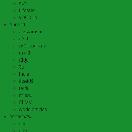
กีฬา
Lifestile
VDO Clip
Abroad
สหรัฐอเมริกา
ยุโรป
ตะวันออกกลาง
เกาหลี
ญี่ปุ่น
จีน
India
สิงคโปร์
เอเชีย
อาเชี่ยน
CLMV
world articles
องค์กรอิสระ
ปปช.
ปปง.