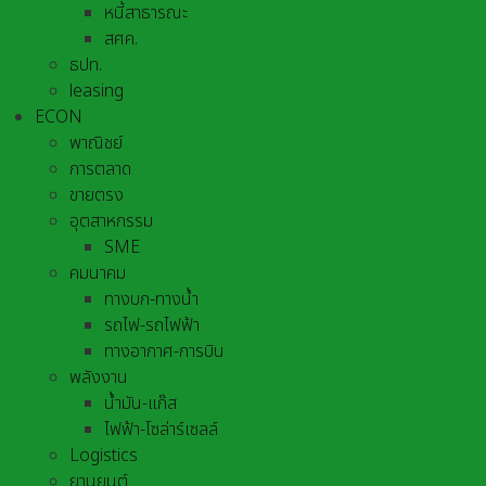
หนี้สาธารณะ
สศค.
ธปท.
leasing
ECON
พาณิชย์
การตลาด
ขายตรง
อุตสาหกรรม
SME
คมนาคม
ทางบก-ทางน้ำ
รถไฟ-รถไฟฟ้า
ทางอากาศ-การบิน
พลังงาน
น้ำมัน-แก๊ส
ไฟฟ้า-โซล่าร์เซลล์
Logistics
ยานยนต์