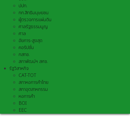
ปปท.
กก.สิทธิมนุษยชน
ผู้ตรวจการแผ่นดิน
ศาลรัฐธรรมนูญ
ศาล
อัยการ-สูงสุด
คอรัปชั่น
กสทช.
สภาพัฒน์ฯ สศช.
รัฐวิสาหกิจ
CAT-TOT
สภาหอการค้าไทย
สภาอุตสาหกรรม
หอการค้า
BOI
EEC