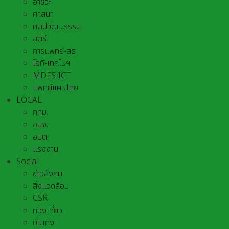
อาชีวะ
ศาสนา
ศิลปวัฒนธรรม
สตรี
การแพทย์-สธ
ไอที-เทคโนฯ
MDES-ICT
แพทย์แผนไทย
LOCAL
กทม.
อบจ.
อบต,
แรงงาน
Social
ข่าวสังคม
สิ่งแวดล้อม
CSR
ท่องเที่ยว
บันเทิง