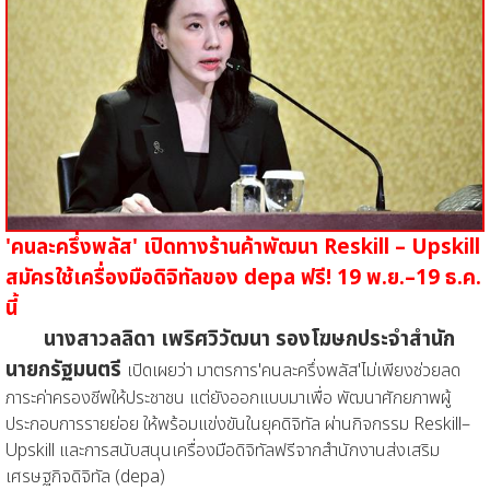
'คนละครึ่งพลัส' เปิดทางร้านค้าพัฒนา Reskill – Upskill
สมัครใช้เครื่องมือดิจิทัลของ depa ฟรี! 19 พ.ย.–19 ธ.ค.
นี้
นางสาวลลิดา เพริศวิวัฒนา รองโฆษกประจำสำนัก
นายกรัฐมนตรี
เปิดเผยว่า มาตรการ'คนละครึ่งพลัส'ไม่เพียงช่วยลด
ภาระค่าครองชีพให้ประชาชน แต่ยังออกแบบมาเพื่อ พัฒนาศักยภาพผู้
ประกอบการรายย่อย ให้พร้อมแข่งขันในยุคดิจิทัล ผ่านกิจกรรม Reskill–
Upskill และการสนับสนุนเครื่องมือดิจิทัลฟรีจากสำนักงานส่งเสริม
เศรษฐกิจดิจิทัล (depa)