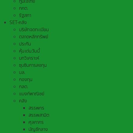
ภูมิใจไทย
กกต.
รัฐสภา
SET-คลัง
บริษัทจดทะเบียน
ตลาดหลักทรัพย์
ประกัน
หุ้นเด่นวันนี้
บทวิเคราะห์
ซุบซิบการลงทุน
บล.
กองทุน
กลต.
แบงก์พาณิชย์
คลัง
สรรพกร
สรรพสามิต
ศุลกากร
บัญชีกลาง