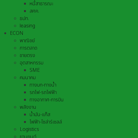
หนี้สาธารณะ
สศค.
ธปท.
leasing
ECON
พาณิชย์
การตลาด
ขายตรง
อุตสาหกรรม
SME
คมนาคม
ทางบก-ทางน้ำ
รถไฟ-รถไฟฟ้า
ทางอากาศ-การบิน
พลังงาน
น้ำมัน-แก๊ส
ไฟฟ้า-โซล่าร์เซลล์
Logistics
ยานยนต์