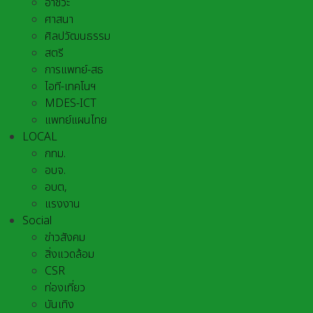
อาชีวะ
ศาสนา
ศิลปวัฒนธรรม
สตรี
การแพทย์-สธ
ไอที-เทคโนฯ
MDES-ICT
แพทย์แผนไทย
LOCAL
กทม.
อบจ.
อบต,
แรงงาน
Social
ข่าวสังคม
สิ่งแวดล้อม
CSR
ท่องเที่ยว
บันเทิง