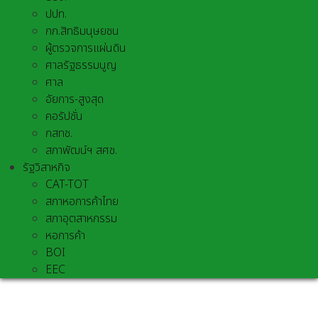
ปปท.
กก.สิทธิมนุษยชน
ผู้ตรวจการแผ่นดิน
ศาลรัฐธรรมนูญ
ศาล
อัยการ-สูงสุด
คอรัปชั่น
กสทช.
สภาพัฒน์ฯ สศช.
รัฐวิสาหกิจ
CAT-TOT
สภาหอการค้าไทย
สภาอุตสาหกรรม
หอการค้า
BOI
EEC