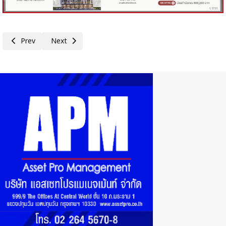
Previous article: ร่างพระราชกฤษฎีกาว่าด้วยปริญญาในสาขาวิชา อักษรย่อสำหร
Next article: 'คนละครึ่งพลัส' เปิดทางร้านค้าพัฒนา Reskill – Up
Prev
Next