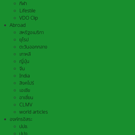
กีฬา
Lifestile
VDO Clip
Abroad
สหรัฐอเมริกา
ยุโรป
ตะวันออกกลาง
เกาหลี
ญี่ปุ่น
จีน
India
สิงคโปร์
เอเชีย
อาเชี่ยน
CLMV
world articles
องค์กรอิสระ
ปปช.
ปปง.