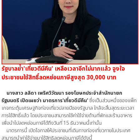
รัฐบาลย้ำ'เที่ยวดีมีคืน' เหลือเวลาอีกไม่มากแล้ว จูงใจ
ประชาชนใช้สิทธิ์ลดหย่อนภาษีสูงสุด 30,000 บาท
นางสาว ลลิดา เพริศวิวัฒนา
รองโฆษกประจำสำนักนายก
รัฐมนตรี
เปิดเผยว่า มาตรการ'เที่ยวดีมีคืน'
ซึ่งเป็นส่วนหนึ่งของแพ็ก
เกจกระตุ้นเศรษฐกิจท่องเที่ยวปลายปีของรัฐบาล ใกล้จะสิ้นสุดระยะเวลา
การใช้สิทธิ์แล้ว โดยประชาชนสามารถใช้ค่าใช้จ่ายด้านที่พักและร้านอาหาร
เพื่อนำไปลดหย่อนภาษีได้ถึงวันที่ 15 ธันวาคมนี้เท่านั้น
มาตรการนี้ เปิดโอกาสให้ประชาชนที่เดินทางท่องเที่ยวภายในประเทศ
สามารถนำค่าใช้จ่ายมาใช้สิทธิลดหย่อนภาษีได้ดังนี้