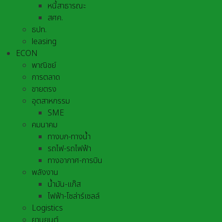
หนี้สาธารณะ
สศค.
ธปท.
leasing
ECON
พาณิชย์
การตลาด
ขายตรง
อุตสาหกรรม
SME
คมนาคม
ทางบก-ทางน้ำ
รถไฟ-รถไฟฟ้า
ทางอากาศ-การบิน
พลังงาน
น้ำมัน-แก๊ส
ไฟฟ้า-โซล่าร์เซลล์
Logistics
ยานยนต์