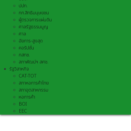
ปปท.
กก.สิทธิมนุษยชน
ผู้ตรวจการแผ่นดิน
ศาลรัฐธรรมนูญ
ศาล
อัยการ-สูงสุด
คอรัปชั่น
กสทช.
สภาพัฒน์ฯ สศช.
รัฐวิสาหกิจ
CAT-TOT
สภาหอการค้าไทย
สภาอุตสาหกรรม
หอการค้า
BOI
EEC