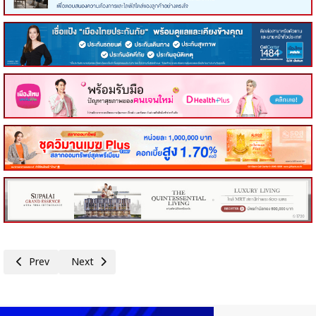
Previous article: ส.อ.ท.ร่วมเวที POLICY BATTLE เปิดศึกทางออกเศรษฐก
Next article: TIJ ผนึก WJP และ กกร. รวมพลังภาครัฐ–เอกชน ยก
Prev
Next