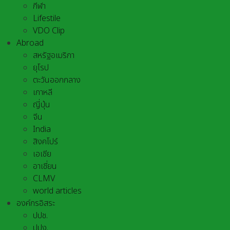
กีฬา
Lifestile
VDO Clip
Abroad
สหรัฐอเมริกา
ยุโรป
ตะวันออกกลาง
เกาหลี
ญี่ปุ่น
จีน
India
สิงคโปร์
เอเชีย
อาเชี่ยน
CLMV
world articles
องค์กรอิสระ
ปปช.
ปปง.