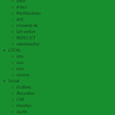
อาชีวะ
ศาสนา
ศิลปวัฒนธรรม
สตรี
การแพทย์-สธ
ไอที-เทคโนฯ
MDES-ICT
แพทย์แผนไทย
LOCAL
กทม.
อบจ.
อบต,
แรงงาน
Social
ข่าวสังคม
สิ่งแวดล้อม
CSR
ท่องเที่ยว
บันเทิง