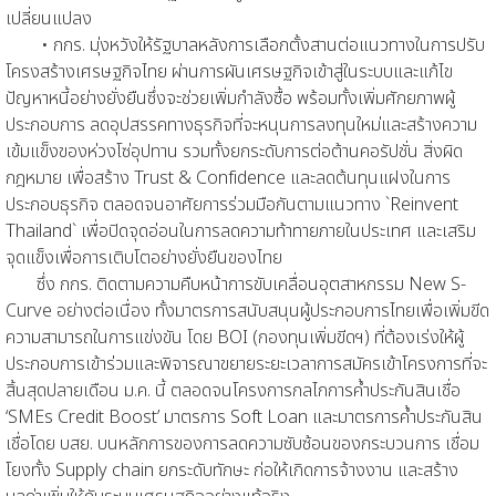
เปลี่ยนแปลง
• กกร. มุ่งหวังให้รัฐบาลหลังการเลือกตั้งสานต่อแนวทางในการปรับ
โครงสร้างเศรษฐกิจไทย ผ่านการผันเศรษฐกิจเข้าสู่ในระบบและแก้ไข
ปัญหาหนี้อย่างยั่งยืนซึ่งจะช่วยเพิ่มกำลังซื้อ พร้อมทั้งเพิ่มศักยภาพผู้
ประกอบการ ลดอุปสรรคทางธุรกิจที่จะหนุนการลงทุนใหม่และสร้างความ
เข้มแข็งของห่วงโซ่อุปทาน รวมทั้งยกระดับการต่อต้านคอรัปชั่น สิ่งผิด
กฎหมาย เพื่อสร้าง Trust & Confidence และลดต้นทุนแฝงในการ
ประกอบธุรกิจ ตลอดจนอาศัยการร่วมมือกันตามแนวทาง `Reinvent
Thailand` เพื่อปิดจุดอ่อนในการลดความท้าทายภายในประเทศ และเสริม
จุดแข็งเพื่อการเติบโตอย่างยั่งยืนของไทย
ซึ่ง กกร. ติดตามความคืบหน้าการขับเคลื่อนอุตสาหกรรม New S-
Curve อย่างต่อเนื่อง ทั้งมาตรการสนับสนุนผู้ประกอบการไทยเพื่อเพิ่มขีด
ความสามารถในการแข่งขัน โดย BOI (กองทุนเพิ่มขีดฯ) ที่ต้องเร่งให้ผู้
ประกอบการเข้าร่วมและพิจารณาขยายระยะเวลาการสมัครเข้าโครงการที่จะ
สิ้นสุดปลายเดือน ม.ค. นี้ ตลอดจนโครงการกลไกการค้ำประกันสินเชื่อ
‘SMEs Credit Boost’ มาตรการ Soft Loan และมาตรการค้ำประกันสิน
เชื่อโดย บสย. บนหลักการของการลดความซับซ้อนของกระบวนการ เชื่อม
โยงทั้ง Supply chain ยกระดับทักษะ ก่อให้เกิดการจ้างงาน และสร้าง