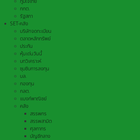
ภูมิใจไทย
กกต.
รัฐสภา
SET-คลัง
บริษัทจดทะเบียน
ตลาดหลักทรัพย์
ประกัน
หุ้นเด่นวันนี้
บทวิเคราะห์
ซุบซิบการลงทุน
บล.
กองทุน
กลต.
แบงก์พาณิชย์
คลัง
สรรพกร
สรรพสามิต
ศุลกากร
บัญชีกลาง