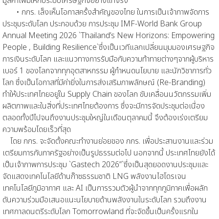
มูลค่าเพิ่มให้กับระบบเศรษฐกิจอย่างแท้จริง
• กกร. เล็งเห็นโอกาสครั้งสำคัญของไทย ในการเป็นเจ้าภาพจัดการ
ประชุมระดับโลก ประกอบด้วย การประชุม IMF-World Bank Group
Annual Meeting 2026 `Thailand’s New Horizons: Empowering
People , Building Resilience`ซึ่งเป็นเวทีแลกเปลี่ยนมุมมองเศรษฐกิจ
การเงินระดับโลก และแนวทางการรับมือกับความท้าทายต่างๆจากผู้บริหาร
เบอร์ 1 ของโลกจากทุกอุตสาหกรรม ผู้กำหนดนโยบาย และนักวิชาการทั่ว
โลก ซึ่งเป็นโอกาสที่มีค่ายิ่งในการส่งเสริมภาพลักษณ์ (Re-Branding)
ทำให้ประเทศไทยอยู่ใน Supply Chain ของโลก ขับเคลื่อนนวัตกรรมเพิ่ม
ผลิตภาพและในสิ่งที่ประเทศไทยต้องการ ซึ่งจะมีการจัดประชุมต่อเนื่อง
ตลอดทั้งปีไปจนถึงงานประชุมใหญ่ในเดือนตุลาคมนี้ จึงต้องเร่งเตรียม
ความพร้อมโดยเร็วที่สุด
โดย กกร. จะจัดตั้งคณะทำงานย่อยของ กกร. เพื่อประสานงานและร่วม
เตรียมการกับภาครัฐอย่างเป็นรูปธรรมต่อไป นอกจากนี้ ประเทศไทยยังได้
เป็นเจ้าภาพการประชุม `Gastech 2026”`ซึ่งเป็นสุดยอดงานประชุมและ
จัดแสดงเทคโนโลยีด้านก๊าซธรรมชาติ LNG พลังงานไฮโดรเจน
เทคโนโลยีภูมิอากาศ และ AI เป็นการรวมตัวผู้นำจากทุกภูมิภาคเพื่อผลัก
ดันความร่วมมือเสนอแนะนโยบายด้านพลังงานในระดับโลก รวมถึงงาน
เทศกาลดนตรีระดับโลก Tomorrowland ที่จะจัดขึ้นเป็นครั้งแรกใน