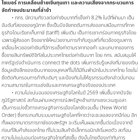
ไซเบอร์ การเคลื่อนย้ายเงินทุนเทา และความเสี่ยงจากกระบวนการ
จัดทำงบประมาณที่ล่าช้า
• กกร. มีความกังวลต่อค่าเงินบาทที่แข็งค่า 8.2% ในปีที่ผ่านมา เป็น
อันดับที่สองของภูมิภาค ซึ่งเป็นปัจจัยกดดันการส่งออกเสมือนการที่ภาค
ธุรกิจโดนเรียกเก็บภาษี (tariff) เพิ่มเติม เป็นการเซาะกร่อนภาคธุรกิจโดย
เฉพาะผู้ส่งออก จึงอยากให้หน่วยงานการกำกับดูแลที่เกี่ยวข้องดูแลการ
เคลื่อนไหวของค่าเงินที่มีการแข็งค่าตามราคาทองคำ และบทบาทของการ
ซื้อขายสินทรัพย์ดิจิทัลในประเทศไทยต่อค่าเงินบาท โดย กกร. สนับสนุนให้
ภาครัฐเร่งดำเนินการ connect the dots เพิ่มการรับรู้แหล่งที่มาของเงิน
ข้อมูลเชิงลึกของเงินบาทของบุคคลที่ไม่ได้มีถิ่นพำนักในประเทศไทย โดยไม่
ยึดติดกับกรอบการกำกับเดิมๆ และป้องกันไม่ให้ธุรกรรมดังกล่าวบั่นทอน
ความสามารถในการแข่งขันและภาคเศรษฐกิจจริงของประเทศ
• ความไม่แน่นอนของเศรษฐกิจโลกในปี 2569 เพิ่มขึ้นจากปัจจัย
ภูมิรัฐศาสตร์ สะท้อนผ่านเหตุการณ์สหรัฐฯเข้าแทรกแซงเวเนซูเอลา
เป็นการแบ่งขั้วทางเศรษฐกิจการเมืองโลกชัดเจนขึ้น (New World
Order) ซึ่งกระทบกับระบบเศรษฐกิจโลกที่คาดว่าจะชะลอลงจากปีก่อน อีก
ทั้งผลจากมาตรการภาษีของสหรัฐฯ จะเริ่มเห็นผลมากขึ้นต่อเนื่องจากปี
ก่อนที่สินค้าส่งออกไทย ที่ไม่รวมสินค้าอิเล็กทรอนิกส์เริ่มหดตัว สะท้อน
ความไม่แน่นอนต่อเศรษฐกิจไทยที่สูงขึ้น ดังนั้นไทยต้องเท่าทันการ