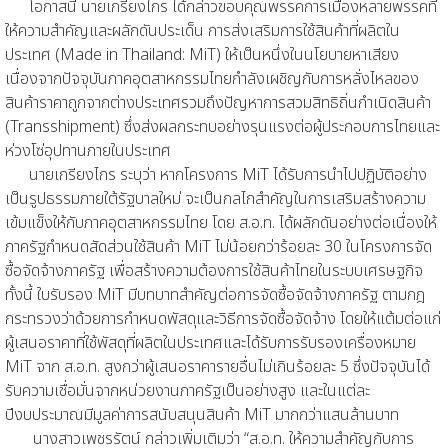
โอกาสนี้ นายเกรียงไกร ได้กล่าวขอบคุณพรรคการเมืองหลายพรรคที่
ให้ความสำคัญและผลักดันประเด็น การส่งเสริมการใช้สินค้าที่ผลิตใน
ประเทศ (Made in Thailand: MiT) ให้เป็นหนึ่งในนโยบายหาเสียง
เนื่องจากปัจจุบันภาคอุตสาหกรรมไทยกำลังเผชิญกับการหลั่งไหลของ
สินค้าราคาถูกจากต่างประเทศรวมถึงปัญหาการสวมสิทธิถิ่นกำเนิดสินค้า
(Transshipment) ซึ่งส่งผลกระทบอย่างรุนแรงต่อผู้ประกอบการไทยและ
ห่วงโซ่อุปทานภายในประเทศ
นายเกรียงไกร ระบุว่า หากโครงการ MiT ได้รับการนำไปปฏิบัติอย่าง
เป็นรูปธรรมภายใต้รัฐบาลใหม่ จะเป็นกลไกสำคัญในการเสริมสร้างความ
เข้มแข็งให้กับภาคอุตสาหกรรมไทย โดย ส.อ.ท. ได้ผลักดันอย่างต่อเนื่องให้
ภาครัฐกำหนดสัดส่วนใช้สินค้า MiT ไม่น้อยกว่าร้อยละ 30 ในโครงการจัด
ซื้อจัดจ้างภาครัฐ เพื่อสร้างความต้องการใช้สินค้าไทยในระบบเศรษฐกิจ
ทั้งนี้ ใบรับรอง MiT มีบทบาทสำคัญต่อการจัดซื้อจัดจ้างภาครัฐ ตามกฎ
กระทรวงว่าด้วยการกำหนดพัสดุและวิธีการจัดซื้อจัดจ้าง โดยให้แต้มต่อแก่
ผู้เสนอราคาที่ใช้พัสดุที่ผลิตในประเทศและได้รับการรับรองเครื่องหมาย
MiT จาก ส.อ.ท. สูงกว่าผู้เสนอราคารายอื่นไม่เกินร้อยละ 5 ซึ่งปัจจุบันได้
รับความเชื่อมั่นจากหน่วยงานภาครัฐเป็นอย่างสูง และในแต่ละ
ปีงบประมาณมีมูลค่าการสนับสนุนสินค้า MiT มากกว่าแสนล้านบาท
นางสาวเพชรรัตน์ กล่าวเพิ่มเติมว่า “ส.อ.ท. ให้ความสำคัญกับการ