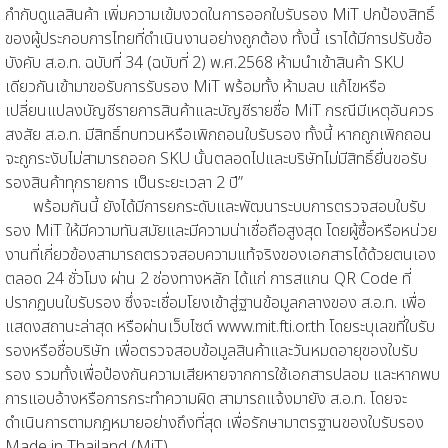
กำกับดูแลสินค้า เพิ่มความเข้มงวดในการออกใบรับรอง MiT ปกป้องสิทธิ์
ของผู้ประกอบการไทยที่ดำเนินงานอย่างถูกต้อง ทั้งนี้ เราได้มีการปรับข้อ
บังคับ ส.อ.ท. ฉบับที่ 34 (ฉบับที่ 2) พ.ศ.2568 ห้ามนำเข้าสินค้า SKU
เดียวกันเข้ามาขอรับการรับรอง MiT พร้อมทั้ง ห้ามลบ แก้ไขหรือ
เปลี่ยนแปลงบัญชีรายการสินค้าและบัญชีรายชื่อ MiT กรณีมีเหตุอันควร
สงสัย ส.อ.ท. มีสิทธิ์ทบทวนหรือเพิกถอนใบรับรอง ทั้งนี้ หากถูกเพิกถอน
จะถูกระงับไม่สามารถออก SKU นั้นตลอดไปและบริษัทไม่มีสิทธิ์ยื่นขอรับ
รองสินค้าทุกรายการ เป็นระยะเวลา 2 ปี”
พร้อมกันนี้ ยังได้มีการยกระดับและพัฒนาระบบการตรวจสอบใบรับ
รอง MiT ให้มีความทันสมัยและมีความน่าเชื่อถือสูงสุด โดยผู้ซื้อหรือหน่วย
งานที่เกี่ยวข้องสามารถตรวจสอบความแท้จริงของเอกสารได้ด้วยตนเอง
ตลอด 24 ชั่วโมง ผ่าน 2 ช่องทางหลัก ได้แก่ การสแกน QR Code ที่
ปรากฏบนใบรับรอง ซึ่งจะเชื่อมโยงเข้าสู่ฐานข้อมูลกลางของ ส.อ.ท. เพื่อ
แสดงสถานะล่าสุด หรือผ่านเว็บไซต์ www.mit.fti.or.th โดยระบุเลขที่ใบรับ
รองหรือชื่อบริษัท เพื่อตรวจสอบข้อมูลสินค้าและวันหมดอายุของใบรับ
รอง รวมทั้งเพื่อป้องกันความเสียหายจากการใช้เอกสารปลอม และหากพบ
การแอบอ้างหรือการกระทำความผิด สามารถแจ้งมายัง ส.อ.ท. โดยจะ
ดำเนินการตามกฎหมายอย่างถึงที่สุด เพื่อรักษามาตรฐานของใบรับรอง
Made in Thailand (MiT)