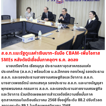
ส.อ.ท.แนะรัฐดูแลค่าเงินบาท–รับมือ CBAM-เพิ่มโอกาส
SMEs หลังดัชนีเชื่อมั่นภาคอุตฯ ธ.ค. ลดลง
นายเกรียงไกร เธียรนุกุล ประธานสภาอุตสาหกรรมแห่ง
ประเทศไทย (ส.อ.ท.) พร้อมด้วย ม.ล.ปีกทอง ทองใหญ่ รองประธาน
ส.อ.ท. และรองประธานสายงานเศรษฐกิจและวิชาการ ส.อ.ท.
นางสาวเพชรรัตน์ เอกแสงกุล รองประธาน ส.อ.ท. และนางบัญชุสา
พุทธพรมงคล กรรมการ ส.อ.ท. และรองประธานสายงานเศรษฐกิจ
และวิชาการ ร่วมเปิดเผยผลการสำรวจดัชนีความเชื่อมั่นภาค
อุตสาหกรรมในเดือนธันวาคม 2568 ซึ่งอยู่ที่ระดับ 88.2 ปรับตัวลด
ลงจากระดับ 89.1 ในเดือนพฤศจิกายน 2568