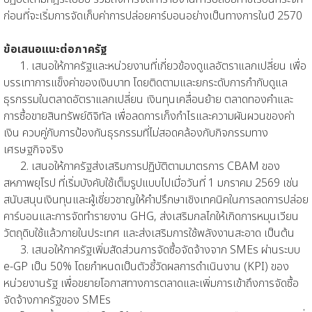
ก่อนที่จะเริ่มการจัดเก็บค่าการปล่อยคาร์บอนอย่างเป็นทางการในปี 2570
ข้อเสนอแนะต่อภาครัฐ
1. เสนอให้ภาครัฐและหน่วยงานที่เกี่ยวข้องดูแลอัตราแลกเปลี่ยน เพื่อ
บรรเทาการแข็งค่าของเงินบาท โดยติดตามและยกระดับการกำกับดูแล
ธุรกรรมในตลาดอัตราแลกเปลี่ยน เงินทุนเคลื่อนย้าย ตลาดทองคำและ
การซื้อขายสินทรัพย์ดิจิทัล เพื่อลดการเก็งกำไรและความผันผวนของค่า
เงิน ควบคู่กับการป้องกันธุรกรรมที่ไม่สอดคล้องกับกิจกรรมทาง
เศรษฐกิจจริง
2. เสนอให้ภาครัฐส่งเสริมการปฏิบัติตามมาตรการ CBAM ของ
สหภาพยุโรป ที่เริ่มบังคับใช้เต็มรูปแบบไปเมื่อวันที่ 1 มกราคม 2569 เช่น
สนับสนุนเงินทุนและผู้เชี่ยวชาญให้คำปรึกษาเชิงเทคนิคในการลดการปล่อย
คาร์บอนและการจัดทำรายงาน GHG, ส่งเสริมกลไกให้เกิดการหมุนเวียน
วัตถุดิบใช้แล้วภายในประเทศ และส่งเสริมการใช้พลังงานสะอาด เป็นต้น
3. เสนอให้ภาครัฐเพิ่มสัดส่วนการจัดซื้อจัดจ้างจาก SMEs ผ่านระบบ
e-GP เป็น 50% โดยกำหนดเป็นตัวชี้วัดผลการดำเนินงาน (KPI) ของ
หน่วยงานรัฐ เพื่อขยายโอกาสทางการตลาดและเพิ่มการเข้าถึงการจัดซื้อ
จัดจ้างภาครัฐของ SMEs