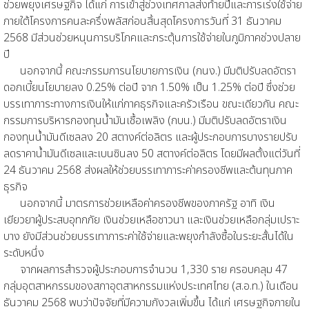
ช่วยพยุงเศรษฐกิจ ได้แก่ การเข้าสู่ช่วงเทศกาลส่งท้ายปีและการเร่งใช้จ่าย
ภายใต้โครงการคนละครึ่งพลัสก่อนสิ้นสุดโครงการวันที่ 31 ธันวาคม
2568 มีส่วนช่วยหนุนการบริโภคและกระตุ้นการใช้จ่ายในภูมิภาคช่วงปลาย
ปี
นอกจากนี้ คณะกรรมการนโยบายการเงิน (กนง.) มีมติปรับลดอัตรา
ดอกเบี้ยนโยบายลง 0.25% ต่อปี จาก 1.50% เป็น 1.25% ต่อปี ซึ่งช่วย
บรรเทาภาระทางการเงินให้แก่ภาคธุรกิจและครัวเรือน ขณะเดียวกัน คณะ
กรรมการบริหารกองทุนน้ำมันเชื้อเพลิง (กบน.) มีมติปรับลดอัตราเงิน
กองทุนน้ำมันดีเซลลง 20 สตางค์ต่อลิตร และผู้ประกอบการบางรายปรับ
ลดราคาน้ำมันดีเซลและเบนซินลง 50 สตางค์ต่อลิตร โดยมีผลตั้งแต่วันที่
24 ธันวาคม 2568 ส่งผลให้ช่วยบรรเทาภาระค่าครองชีพและต้นทุนภาค
ธุรกิจ
นอกจากนี้ มาตรการช่วยเหลือค่าครองชีพของภาครัฐ อาทิ เงิน
เยียวยาผู้ประสบอุทกภัย เงินช่วยเหลือชาวนา และเงินช่วยเหลือกลุ่มเปราะ
บาง ยังมีส่วนช่วยบรรเทาภาระค่าใช้จ่ายและพยุงกำลังซื้อในระยะสั้นได้ใน
ระดับหนึ่ง
จากผลการสำรวจผู้ประกอบการจำนวน 1,330 ราย ครอบคลุม 47
กลุ่มอุตสาหกรรมของสภาอุตสาหกรรมแห่งประเทศไทย (ส.อ.ท.) ในเดือน
ธันวาคม 2568 พบว่าปัจจัยที่มีความกังวลเพิ่มขึ้น ได้แก่ เศรษฐกิจภายใน