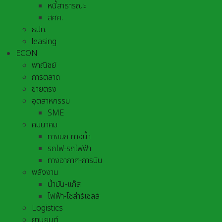
หนี้สาธารณะ
สศค.
ธปท.
leasing
ECON
พาณิชย์
การตลาด
ขายตรง
อุตสาหกรรม
SME
คมนาคม
ทางบก-ทางน้ำ
รถไฟ-รถไฟฟ้า
ทางอากาศ-การบิน
พลังงาน
น้ำมัน-แก๊ส
ไฟฟ้า-โซล่าร์เซลล์
Logistics
ยานยนต์