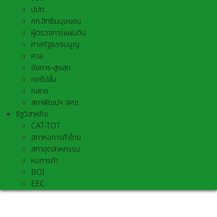
ปปท.
กก.สิทธิมนุษยชน
ผู้ตรวจการแผ่นดิน
ศาลรัฐธรรมนูญ
ศาล
อัยการ-สูงสุด
คอรัปชั่น
กสทช.
สภาพัฒน์ฯ สศช.
รัฐวิสาหกิจ
CAT-TOT
สภาหอการค้าไทย
สภาอุตสาหกรรม
หอการค้า
BOI
EEC