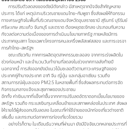
การปรับตัวลดลงของดัชนีดังกล่าว มีสาเหตุจากปัจจัยสำคัญหลาย
ประการ ได้แก่ เหตุปะทะบริเวณชายแดนไทย–กัมพูชา ซึ่งส่งผลให้กิจกรรม
ทางเศรษฐกิจในพื้นที่บริเวณชายแดนจังหวัดอุบลราชธานี สุรินทร์ บุรีรัมย์
ศรีษะเกษ สระแก้ว จันทบุรี และตราด ต้องหยุดชะงักลง ประกอบกับความ
กังวลต่อความต่อเนื่องของการดำเนินนโยบายภาครัฐ ภายหลังมีการ
ประกาศยุบสภา โดยเฉพาะโครงการคนละครึ่งพลัสเฟสสอง และการเจรจา
การค้าไทย–สหรัฐฯ
ขณะเดียวกัน ภาคการผลิตอุตสาหกรรมชะลอลง จากการเร่งผลิตใน
ช่วงก่อนหน้า และจำนวนวันทำงานที่ลดลงในช่วงเทศกาลส่งท้ายปี
นอกจากนี้ การส่งออกยังมีแนวโน้มชะลอตัวตามภาวะเศรษฐกิจของ
ประเทศคู่ค้าบางประเทศ อาทิ จีน ญี่ปุ่น และกลุ่มอาเซียน รวมถึง
สถานการณ์ฝุ่นละออง PM2.5 ในหลายพื้นที่ ซึ่งส่งผลกระทบต่อการจัด
กิจกรรมกลางแจ้งและสุขภาพของประชาชน
อีกทั้ง ค่าเงินบาทที่แข็งค่าขึ้นจากกการปรับลดอัตราดอกเบี้ยนโยบายของ
สหรัฐฯ รวมถึง กระแสเงินทุนเคลื่อนย้ายและสภาพคล่องในประเทศ ส่งผล
ให้รายได้ผู้ส่งออกปรับลดลง ในขณะที่ค่าใช้จ่ายของนักท่องเที่ยวต่างชาติ
เพิ่มขึ้น และกระทบต่อภาคการท่องเที่ยวโดยรวม
อย่างไรก็ตาม ในเดือนธันวาคมที่ผ่านมา ยังมีปัจจัยบวกหลายประการที่