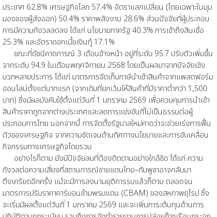
ประเทศ 62.8% เศรษฐกิจโลก 57.4% อัตราแลกเปลี่ยน (โดยเฉพาะในมุม
มองของผู้ส่งออก) 50.4% ราคาพลังงาน 28.6% ส่วนปัจจัยที่ผู้ประกอบ
การมีความกังวลลดลง ได้แก่ นโยบายภาครัฐ 40.3% การเข้าถึงสินเชื่อ
25.3% และอัตราดอกเบี้ยเงินกู้ 17.1%
ขณะที่ดัชนีคาดการณ์ 3 เดือนข้างหน้า อยู่ที่ระดับ 95.7 ปรับตัวเพิ่มขึ้น
จากระดับ 94.9 ในเดือนพฤศจิกายน 2568 โดยเป็นผลมาจากปัจจัยเชิง
บวกหลายประการ ได้แก่ มาตรการจัดเก็บภาษีนำเข้าสินค้าจากแพลตฟอร์ม
ออนไลน์ตั้งแต่บาทแรก (จากเดิมที่ยกเว้นให้สินค้าที่มีราคาต่ำกว่า 1,500
บาท) ซึ่งมีผลบังคับใช้ตั้งแต่วันที่ 1 มกราคม 2569 เพื่อควบคุมการนำเข้า
สินค้าราคาถูกจากต่างประเทศและลดการแข่งขันที่ไม่เป็นธรรมต่อผู้
ประกอบการไทย นอกจากนี้ การจัดตั้งรัฐบาลใหม่คาดว่าจะช่วยเร่งการฟื้น
ตัวของเศรษฐกิจ จากความชัดเจนด้านทิศทางนโยบายและการขับเคลื่อน
กิจกรรมทางเศรษฐกิจโดยรวม
อย่างไรก็ตาม ยังมีปัจจัยลบที่ต้องติดตามอย่างใกล้ชิด ได้แก่ ความ
กังวลต่อความเสี่ยงที่สถานการณ์ชายแดนไทย–กัมพูชาอาจกลับมา
ตึงเครียดอีกครั้ง แม้จะมีการลงนามยุติการรบแล้วก็ตาม ตลอดจน
มาตรการปรับราคาคาร์บอนข้ามพรมแดน (CBAM) ของสหภาพยุโรป ซึ่ง
จะเริ่มมีผลตั้งแต่วันที่ 1 มกราคม 2569 และจะเพิ่มภาระต้นทุนด้านการ
ปฏิบัติตามกฎระเบียบ รวมถึงการจัดทำรายงานการปล่อยก๊าซเรือนกระจก