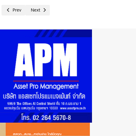
Previous article: กกร.หนุนเลือกตั้งคุณภาพ ต้านคอร์รัปชัน ลดต้นทุนแฝง เดิน
Next article: กกร.ชี้คอร์รัปชันวิกฤตชาติ เสียงประชาชน–ธุรกิจ เ
Prev
Next