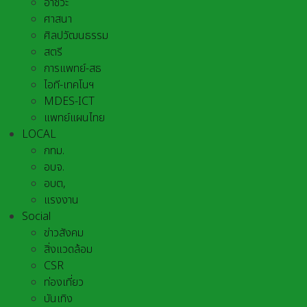
อาชีวะ
ศาสนา
ศิลปวัฒนธรรม
สตรี
การแพทย์-สธ
ไอที-เทคโนฯ
MDES-ICT
แพทย์แผนไทย
LOCAL
กทม.
อบจ.
อบต,
แรงงาน
Social
ข่าวสังคม
สิ่งแวดล้อม
CSR
ท่องเที่ยว
บันเทิง