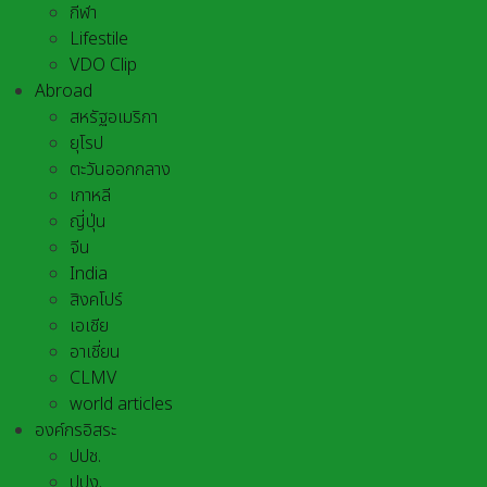
กีฬา
Lifestile
VDO Clip
Abroad
สหรัฐอเมริกา
ยุโรป
ตะวันออกกลาง
เกาหลี
ญี่ปุ่น
จีน
India
สิงคโปร์
เอเชีย
อาเชี่ยน
CLMV
world articles
องค์กรอิสระ
ปปช.
ปปง.