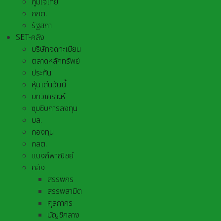
ภูมิใจไทย
กกต.
รัฐสภา
SET-คลัง
บริษัทจดทะเบียน
ตลาดหลักทรัพย์
ประกัน
หุ้นเด่นวันนี้
บทวิเคราะห์
ซุบซิบการลงทุน
บล.
กองทุน
กลต.
แบงก์พาณิชย์
คลัง
สรรพกร
สรรพสามิต
ศุลกากร
บัญชีกลาง