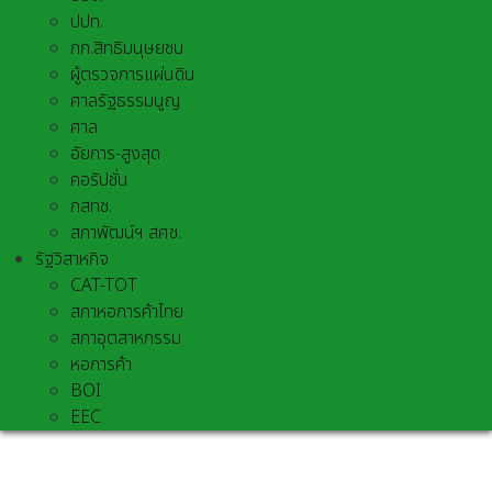
ปปท.
กก.สิทธิมนุษยชน
ผู้ตรวจการแผ่นดิน
ศาลรัฐธรรมนูญ
ศาล
อัยการ-สูงสุด
คอรัปชั่น
กสทช.
สภาพัฒน์ฯ สศช.
รัฐวิสาหกิจ
CAT-TOT
สภาหอการค้าไทย
สภาอุตสาหกรรม
หอการค้า
BOI
EEC