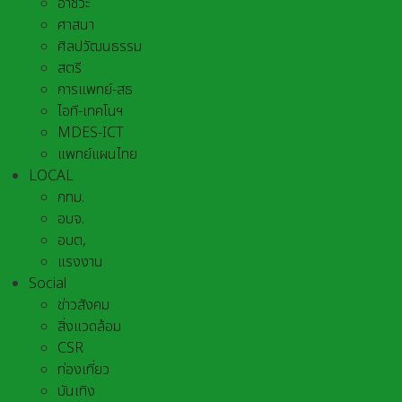
อาชีวะ
ศาสนา
ศิลปวัฒนธรรม
สตรี
การแพทย์-สธ
ไอที-เทคโนฯ
MDES-ICT
แพทย์แผนไทย
LOCAL
กทม.
อบจ.
อบต,
แรงงาน
Social
ข่าวสังคม
สิ่งแวดล้อม
CSR
ท่องเที่ยว
บันเทิง