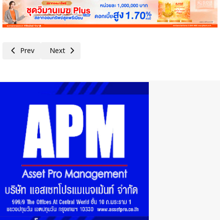
Previous article: เศรษฐกิจในเดือน มี.ค. ทรงตัวจากเดือนก่อน
Next article: เศรษฐกิจไทยในเดือน ก.พ. โดยรวมชะลอลงจากเดือ
Prev
Next