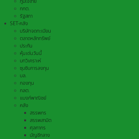
ภูมิใจไทย
กกต.
รัฐสภา
SET-คลัง
บริษัทจดทะเบียน
ตลาดหลักทรัพย์
ประกัน
หุ้นเด่นวันนี้
บทวิเคราะห์
ซุบซิบการลงทุน
บล.
กองทุน
กลต.
แบงก์พาณิชย์
คลัง
สรรพกร
สรรพสามิต
ศุลกากร
บัญชีกลาง