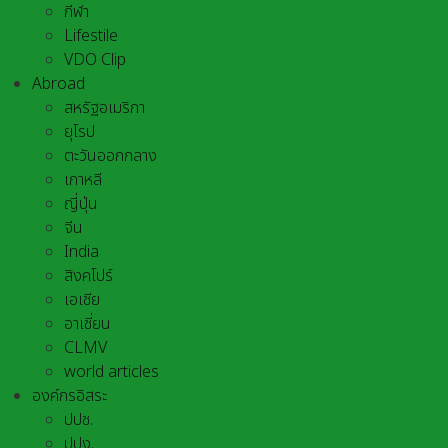
กีฬา
Lifestile
VDO Clip
Abroad
สหรัฐอเมริกา
ยุโรป
ตะวันออกกลาง
เกาหลี
ญี่ปุ่น
จีน
India
สิงคโปร์
เอเชีย
อาเชี่ยน
CLMV
world articles
องค์กรอิสระ
ปปช.
ปปง.