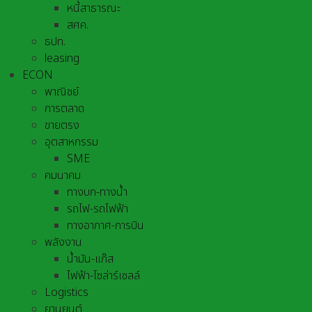
หนี้สาธารณะ
สศค.
ธปท.
leasing
ECON
พาณิชย์
การตลาด
ขายตรง
อุตสาหกรรม
SME
คมนาคม
ทางบก-ทางน้ำ
รถไฟ-รถไฟฟ้า
ทางอากาศ-การบิน
พลังงาน
น้ำมัน-แก๊ส
ไฟฟ้า-โซล่าร์เซลล์
Logistics
ยานยนต์