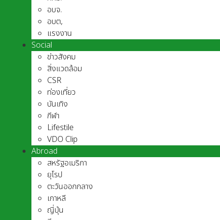
อบจ.
อบต,
แรงงาน
Social
ข่าวสังคม
สิ่งแวดล้อม
CSR
ท่องเที่ยว
บันเทิง
กีฬา
Lifestile
VDO Clip
Abroad
สหรัฐอเมริกา
ยุโรป
ตะวันออกกลาง
เกาหลี
ญี่ปุ่น