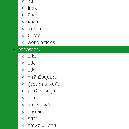
จีน
India
สิงคโปร์
เอเชีย
อาเชี่ยน
CLMV
world articles
องค์กรอิสระ
ปปช.
ปปง.
ปปท.
กก.สิทธิมนุษยชน
ผู้ตรวจการแผ่นดิน
ศาลรัฐธรรมนูญ
ศาล
อัยการ-สูงสุด
คอรัปชั่น
กสทช.
สภาพัฒน์ฯ สศช.