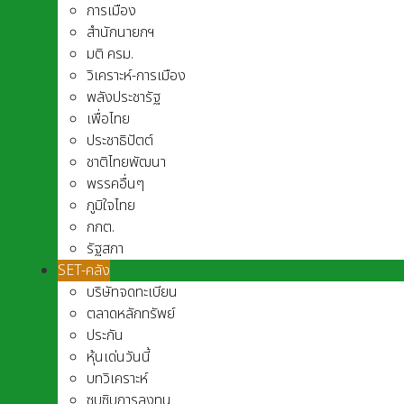
การเมือง
สำนักนายกฯ
มติ ครม.
วิเคราะห์-การเมือง
พลังประชารัฐ
เพื่อไทย
ประชาธิปัตต์
ชาติไทยพัฒนา
พรรคอื่นๆ
ภูมิใจไทย
กกต.
รัฐสภา
SET-คลัง
บริษัทจดทะเบียน
ตลาดหลักทรัพย์
ประกัน
หุ้นเด่นวันนี้
บทวิเคราะห์
ซุบซิบการลงทุน