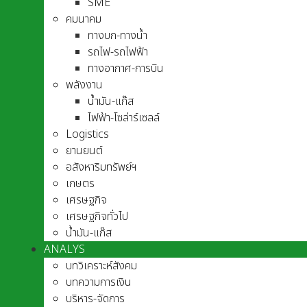
SME
คมนาคม
ทางบก-ทางน้ำ
รถไฟ-รถไฟฟ้า
ทางอากาศ-การบิน
พลังงาน
น้ำมัน-แก๊ส
ไฟฟ้า-โซล่าร์เซลล์
Logistics
ยานยนต์
อสังหาริมทรัพย์ฯ
เกษตร
เศรษฐกิจ
เศรษฐกิจทั่วไป
น้ำมัน-แก๊ส
ANALYS
บทวิเคราะห์สังคม
บทความการเงิน
บริหาร-จัดการ