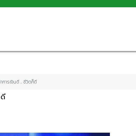
การเงินดี .. ชีวิตก็ดี
็ดี