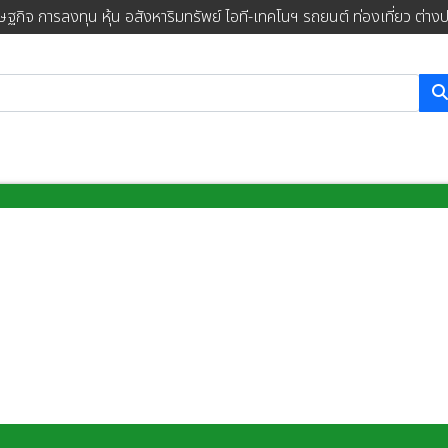
ษฐกิจ การลงทุน หุ้น อสังหาริมทรัพย์ ไอที-เทคโนฯ รถยนต์ ท่องเที่ยว ต่าง
การค้นหา