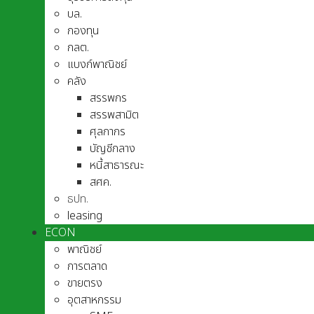
บล.
กองทุน
กลต.
แบงก์พาณิชย์
คลัง
สรรพกร
สรรพสามิต
ศุลกากร
บัญชีกลาง
หนี้สาธารณะ
สศค.
ธปท.
leasing
ECON
พาณิชย์
การตลาด
ขายตรง
อุตสาหกรรม