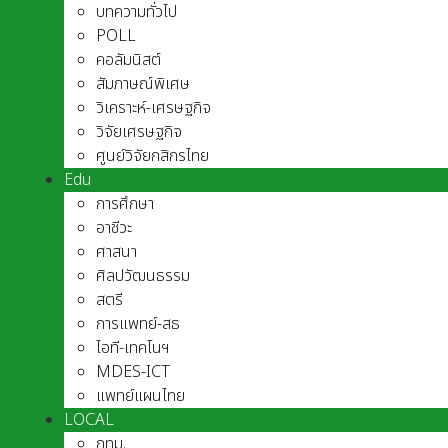
บทความทั่วไป
POLL
คอลัมนิสต์
สัมภาษณ์พิเศษ
วิเคราะห์-เศรษฐกิจ
วิจัยเศรษฐกิจ
ศูนย์วิจัยกสิกรไทย
Edu
การศึกษา
อาชีวะ
ศาสนา
ศิลปวัฒนธรรม
สตรี
การแพทย์-สธ
ไอที-เทคโนฯ
MDES-ICT
แพทย์แผนไทย
LOCAL
กทม.