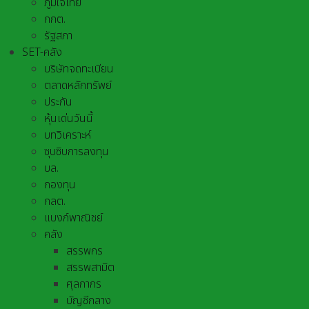
ภูมิใจไทย
กกต.
รัฐสภา
SET-คลัง
บริษัทจดทะเบียน
ตลาดหลักทรัพย์
ประกัน
หุ้นเด่นวันนี้
บทวิเคราะห์
ซุบซิบการลงทุน
บล.
กองทุน
กลต.
แบงก์พาณิชย์
คลัง
สรรพกร
สรรพสามิต
ศุลกากร
บัญชีกลาง