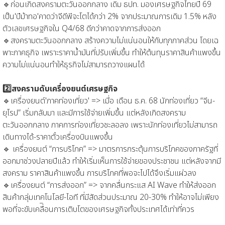
🔹ก่อนเกิดสงครามตะวันออกกลาง เดิม ธปท. มองเศรษฐกิจไทยปี 69
เป็น'ปีม้าทอ'คาดว่าจีดีพีจะโตได้กว่า 2% จากประมาณการเดิม 1.5% หลัง
ตัวเลขเศรษฐกิจใน Q4/68 ดีกว่าคาดจากการส่งออก
🔹สงครามตะวันออกกลาง สร้างความไม่แน่นอนให้กับทุกภาคส่วน โดยเฉ
พาะภาคธุกิจ เพราะราคาน้ำมันที่ปรับเพิ่มขึ้น ทำให้ต้นทุนราคาสินค้าแพงขึ้น
ความไม่แน่นอนทำให้ธุรกิจไม่สามารถวางแผนได้
2️⃣สงครามดับเครื่องยนต์เศรษฐกิจ
🔹เครื่องยนต์'ภาคท่องเที่ยว' => เมื่อ เดือน ธ.ค. 68 นักท่องเที่ยว “จีน-
ยุโรป” เริ่มกลับมา และมีการใช้จ่ายเพิ่มขึ้น แต่หลังเกิดสงคราม
ตะวันออกกลาง ภาคการท่องเที่ยวชะลอลง เพราะนักท่องเที่ยวไม่สามารถ
เดินทางได้-ราคาตั๋วเครื่องบินแพงขึ้น
🔹 เครื่องยนต์ “การบริโภค” => มาตรการกระตุ้นการบริโภคของภาครัฐที่
ออกมาช่วงปลายปีแล้ว ทำให้เริ่มเห็นการใช้จ่ายของประชาชน แต่หลังจากมี
สงคราม ราคาสินค้าแพงขึ้น การบริโภคที่พอจะไปได้จึงเริ่มแผ่วลง
🔹เครื่องยนต์ “การส่งออก” => จากคลื่นกระแส AI Wave ทำให้ส่งออก
สินค้ากลุ่มเทคโนโลยี-ไอที ที่มีสัดส่วนประมาณ 20-30% ทำให้อาจไม่เพียง
พอที่จะขับเคลื่ิอนการเติบโตของเศรษฐกิจทั้งประเทศได้เท่าที่ควร