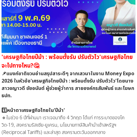
'เศรษฐกิจไทยปีม้า : พร้อมตั้งรับ ปรับตัวไว'เศรษฐกิจไทย
จะไปทางไหน?🤔
📌แบงก์ชาติชวนอ่านสรุปสาระดีๆ จากเสวนาในงาน Money Expo
2026 ในหัวข้อ'เศรษฐกิจไทยปีม้า : พร้อมตั้งรับ ปรับตัวไว'โดยนาง
สาวชญาวดี ชัยอนันต์ ผู้ช่วยผู้ว่าการ สายองค์กรสัมพันธ์ และโฆษก
ธปท.
1️⃣หน้าตาเศรษฐกิจไทยใน'ปีม้า'
🔹ในช่วง 6 ปีที่ผ่านมา เราเจอมาถึง 4 วิกฤต ได้แก่ การระบาดของโค
วิด-19, สงครามรัสเซีย-ยูเครน, นโยบายภาษีสินค้านำเข้าสหรัฐฯ
(Reciprocal Tariffs) และล่าสุด สงครามตะวันออกกลาง