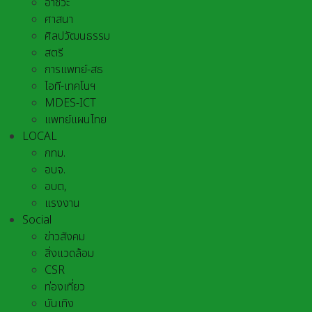
อาชีวะ
ศาสนา
ศิลปวัฒนธรรม
สตรี
การแพทย์-สธ
ไอที-เทคโนฯ
MDES-ICT
แพทย์แผนไทย
LOCAL
กทม.
อบจ.
อบต,
แรงงาน
Social
ข่าวสังคม
สิ่งแวดล้อม
CSR
ท่องเที่ยว
บันเทิง