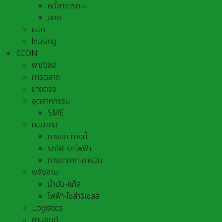
หนี้สาธารณะ
สศค.
ธปท.
leasing
ECON
พาณิชย์
การตลาด
ขายตรง
อุตสาหกรรม
SME
คมนาคม
ทางบก-ทางน้ำ
รถไฟ-รถไฟฟ้า
ทางอากาศ-การบิน
พลังงาน
น้ำมัน-แก๊ส
ไฟฟ้า-โซล่าร์เซลล์
Logistics
ยานยนต์