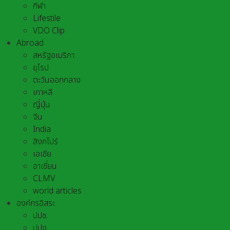
กีฬา
Lifestile
VDO Clip
Abroad
สหรัฐอเมริกา
ยุโรป
ตะวันออกกลาง
เกาหลี
ญี่ปุ่น
จีน
India
สิงคโปร์
เอเชีย
อาเชี่ยน
CLMV
world articles
องค์กรอิสระ
ปปช.
ปปง.