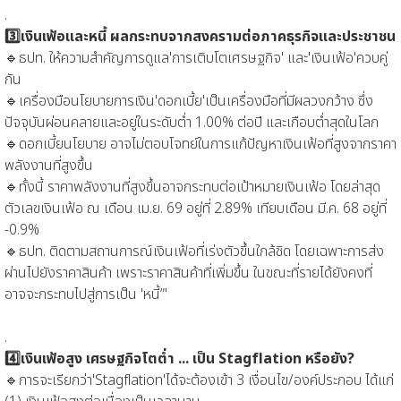
.
3️⃣เงินเฟ้อและหนี้ ผลกระทบจากสงครามต่อภาคธุรกิจและประชาชน
🔹ธปท. ให้ความสำคัญการดูแล'การเติบโตเศรษฐกิจ' และ'เงินเฟ้อ'ควบคู่
กัน
🔹เครื่องมือนโยบายการเงิน'ดอกเบี้ย'เป็นเครื่องมือที่มีผลวงกว้าง ซึ่ง
ปัจจุบันผ่อนคลายและอยู่ในระดับต่ำ 1.00% ต่อปี และเกือบต่ำสุดในโลก
🔹ดอกเบี้ยนโยบาย อาจไม่ตอบโจทย์ในการแก้ปัญหาเงินเฟ้อที่สูงจากราคา
พลังงานที่สูงขึ้น
🔹ทั้งนี้ ราคาพลังงานที่สูงขึ้นอาจกระทบต่อเป้าหมายเงินเฟ้อ โดยล่าสุด
ตัวเลขเงินเฟ้อ ณ เดือน เม.ย. 69 อยู่ที่ 2.89% เทียบเดือน มี.ค. 68 อยู่ที่
-0.9%
🔹ธปท. ติดตามสถานการณ์เงินเฟ้อที่เร่งตัวขึ้นใกล้ชิด โดยเฉพาะการส่ง
ผ่านไปยังราคาสินค้า เพราะราคาสินค้าที่เพิ่มขึ้น ในขณะที่รายได้ยังคงที่
อาจจะกระทบไปสู่การเป็น 'หนี้”'
.
4️⃣เงินเฟ้อสูง เศรษฐกิจโตต่ำ ... เป็น Stagflation หรือยัง?
🔹การจะเรียกว่า'Stagflation'ได้จะต้องเข้า 3 เงื่อนไข/องค์ประกอบ ได้แก่