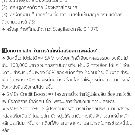
(1) เงินเฟ้อสูงต่อเนื่องเป็นเวลานาน
(2) เศรษฐกิจหดตัวต่อเนื่องหลายไตรมาส
(3) เลิกจ้างงานเป็นวงกว้าง ซึ่งปัจจุบันยังไม่เห็นสัญญาณ แต่ต้อง
ติดตามอย่างใกล้ชิด
🔹ครั้งสุดท้ายที่ไทยเกิดภาวะ Stagflation คือ ปี 1970
.
5️⃣บทบาท ธปท. ในการ'แก้หนี้-เสริมสภาพคล่อง'
🔹ปิดหนี้ไว ไปต่อได้ => SAM จะช่วยแก้หนี้เสียบุคคลธรรมดาวงเงินไม่
เกิน 100,000 บาท รวมทุกสถาบันการเงิน ผ่าน 2 ทางเลือก ได้แก่ 1.จ่าย
ปิดจบ ชำระเงินต้นเพียง 50% ของหนี้คงค้าง 2.ผ่อนชำระเป็นงวด ชำระ
เงินต้นเพียง 70% ของหนี้คงค้าง สร้างโอกาสให้ลูกหนี้มีความสามารถเข้า
ถึงแหล่งสินเชื่อใหม่ได้ง่ายขึ้น
🔹SMEs Credit Boost => โครงการนี้จะทำให้ผู้ปล่อยสินเชื่อสบายใจขึ้น
เพิ่มโอกาสการเข้าถึงสินเชื่อ เพราะมีการช่วยชดเชยความเสียหาย
🔹SMEs Secure+ => ผู้ประกอบการสามารถนำหลักประกันมาขอสภาพ
คล่องเพิ่มเติมได้ โดย ธปท. ยืดหยุ่นให้สถาบันการเงินพิจารณาให้น้ำหนัก
หลักประกันมากขึ้น จากเดิมที่พิจารณาจากความสามารถในการชำระหนี้เป็น
หลัก