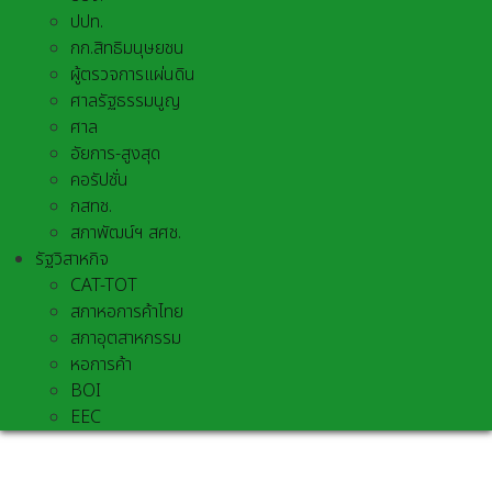
ปปท.
กก.สิทธิมนุษยชน
ผู้ตรวจการแผ่นดิน
ศาลรัฐธรรมนูญ
ศาล
อัยการ-สูงสุด
คอรัปชั่น
กสทช.
สภาพัฒน์ฯ สศช.
รัฐวิสาหกิจ
CAT-TOT
สภาหอการค้าไทย
สภาอุตสาหกรรม
หอการค้า
BOI
EEC