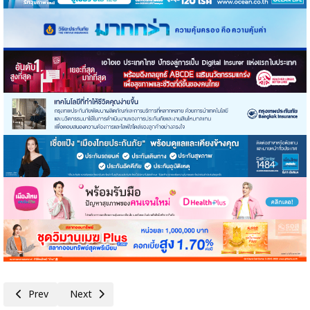
Previous article: เศรษฐกิจไทยเดือน เม.ย. โดยรวมชะลอตัวจากเดือนก่อน โด
Next article: 'ปิดหนี้ไว ไปต่อได้ : ทางออกของคนอยากเริ่มใหม่'
Prev
Next