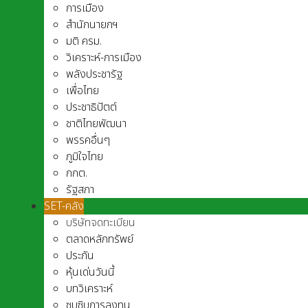
การเมือง
สำนักนายกฯ
มติ ครม.
วิเคราะห์-การเมือง
พลังประชารัฐ
เพื่อไทย
ประชาธิปัตต์
ชาติไทยพัฒนา
พรรคอื่นๆ
ภูมิใจไทย
กกต.
รัฐสภา
SET-คลัง
บริษัทจดทะเบียน
ตลาดหลักทรัพย์
ประกัน
หุ้นเด่นวันนี้
บทวิเคราะห์
ซุบซิบการลงทุน