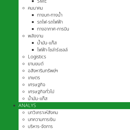
SME
คมนาคม
ทางบก-ทางน้ำ
รถไฟ-รถไฟฟ้า
ทางอากาศ-การบิน
พลังงาน
น้ำมัน-แก๊ส
ไฟฟ้า-โซล่าร์เซลล์
Logistics
ยานยนต์
อสังหาริมทรัพย์ฯ
เกษตร
เศรษฐกิจ
เศรษฐกิจทั่วไป
น้ำมัน-แก๊ส
ANALYS
บทวิเคราะห์สังคม
บทความการเงิน
บริหาร-จัดการ