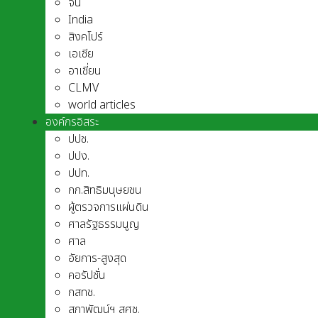
จีน
India
สิงคโปร์
เอเชีย
อาเชี่ยน
CLMV
world articles
องค์กรอิสระ
ปปช.
ปปง.
ปปท.
กก.สิทธิมนุษยชน
ผู้ตรวจการแผ่นดิน
ศาลรัฐธรรมนูญ
ศาล
อัยการ-สูงสุด
คอรัปชั่น
กสทช.
สภาพัฒน์ฯ สศช.