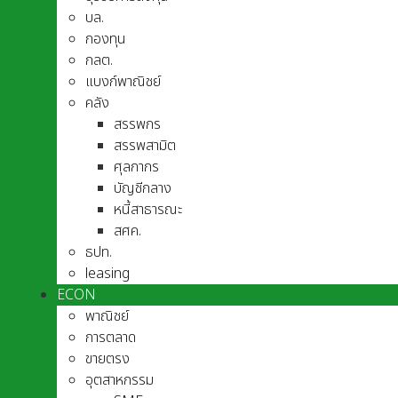
บล.
กองทุน
กลต.
แบงก์พาณิชย์
คลัง
สรรพกร
สรรพสามิต
ศุลกากร
บัญชีกลาง
หนี้สาธารณะ
สศค.
ธปท.
leasing
ECON
พาณิชย์
การตลาด
ขายตรง
อุตสาหกรรม