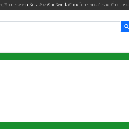
ษฐกิจ การลงทุน หุ้น อสังหาริมทรัพย์ ไอที-เทคโนฯ รถยนต์ ท่องเที่ยว ต่าง
การค้นหา