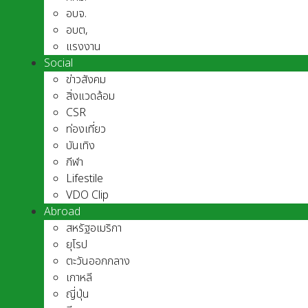
อบจ.
อบต,
แรงงาน
Social
ข่าวสังคม
สิ่งแวดล้อม
CSR
ท่องเที่ยว
บันเทิง
กีฬา
Lifestile
VDO Clip
Abroad
สหรัฐอเมริกา
ยุโรป
ตะวันออกกลาง
เกาหลี
ญี่ปุ่น