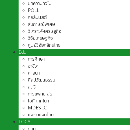
บทความทั่วไป
POLL
คอลัมนิสต์
สัมภาษณ์พิเศษ
วิเคราะห์-เศรษฐกิจ
วิจัยเศรษฐกิจ
ศูนย์วิจัยกสิกรไทย
Edu
การศึกษา
อาชีวะ
ศาสนา
ศิลปวัฒนธรรม
สตรี
การแพทย์-สธ
ไอที-เทคโนฯ
MDES-ICT
แพทย์แผนไทย
LOCAL
กทม.