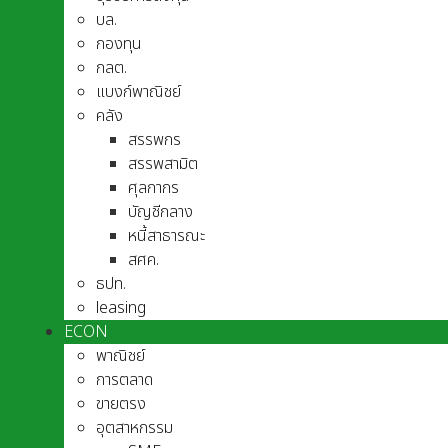
บล.
กองทุน
กลต.
แบงก์พาณิชย์
คลัง
สรรพกร
สรรพสามิต
ศุลกากร
บัญชีกลาง
หนี้สาธารณะ
สศค.
ธปท.
leasing
ECON
พาณิชย์
การตลาด
ขายตรง
อุตสาหกรรม