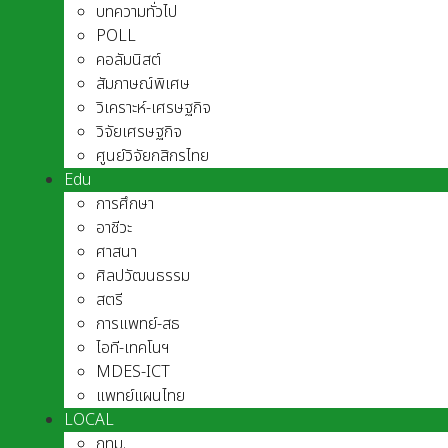
บทความทั่วไป
POLL
คอลัมนิสต์
สัมภาษณ์พิเศษ
วิเคราะห์-เศรษฐกิจ
วิจัยเศรษฐกิจ
ศูนย์วิจัยกสิกรไทย
Edu
การศึกษา
อาชีวะ
ศาสนา
ศิลปวัฒนธรรม
สตรี
การแพทย์-สธ
ไอที-เทคโนฯ
MDES-ICT
แพทย์แผนไทย
LOCAL
กทม.