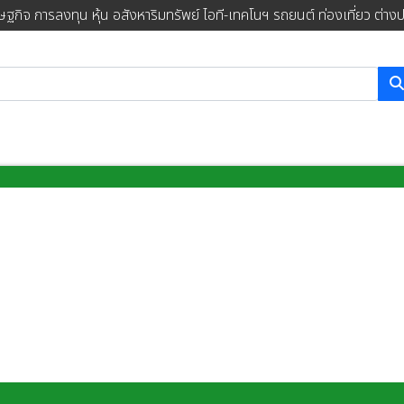
ษฐกิจ การลงทุน หุ้น อสังหาริมทรัพย์ ไอที-เทคโนฯ รถยนต์ ท่องเที่ยว ต่าง
การค้นหา