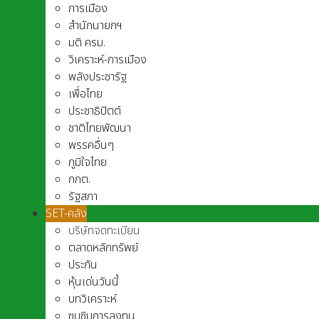
การเมือง
สำนักนายกฯ
มติ ครม.
วิเคราะห์-การเมือง
พลังประชารัฐ
เพื่อไทย
ประชาธิปัตต์
ชาติไทยพัฒนา
พรรคอื่นๆ
ภูมิใจไทย
กกต.
รัฐสภา
SET-คลัง
บริษัทจดทะเบียน
ตลาดหลักทรัพย์
ประกัน
หุ้นเด่นวันนี้
บทวิเคราะห์
ซุบซิบการลงทุน