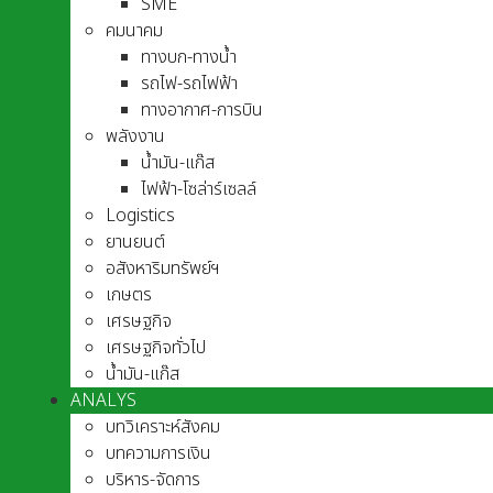
SME
คมนาคม
ทางบก-ทางน้ำ
รถไฟ-รถไฟฟ้า
ทางอากาศ-การบิน
พลังงาน
น้ำมัน-แก๊ส
ไฟฟ้า-โซล่าร์เซลล์
Logistics
ยานยนต์
อสังหาริมทรัพย์ฯ
เกษตร
เศรษฐกิจ
เศรษฐกิจทั่วไป
น้ำมัน-แก๊ส
ANALYS
บทวิเคราะห์สังคม
บทความการเงิน
บริหาร-จัดการ