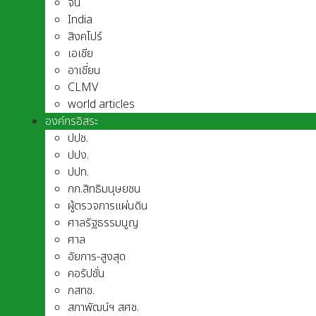
จีน
India
สิงคโปร์
เอเชีย
อาเชี่ยน
CLMV
world articles
องค์กรอิสระ
ปปช.
ปปง.
ปปท.
กก.สิทธิมนุษยชน
ผู้ตรวจการแผ่นดิน
ศาลรัฐธรรมนูญ
ศาล
อัยการ-สูงสุด
คอรัปชั่น
กสทช.
สภาพัฒน์ฯ สศช.