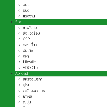
อบจ.
อบต,
แรงงาน
Social
ข่าวสังคม
สิ่งแวดล้อม
CSR
ท่องเที่ยว
บันเทิง
กีฬา
Lifestile
VDO Clip
Abroad
สหรัฐอเมริกา
ยุโรป
ตะวันออกกลาง
เกาหลี
ญี่ปุ่น