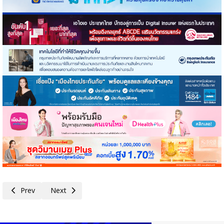
Previous article: คปภ.ร่วมขับเคลื่อนกับ ปปง.เตรียมความพร้อมประเทศรับ
Next article: FWD ประกันชีวิต ร่วมฉลองความสำเร็จตัวแทนประกั
Prev
Next