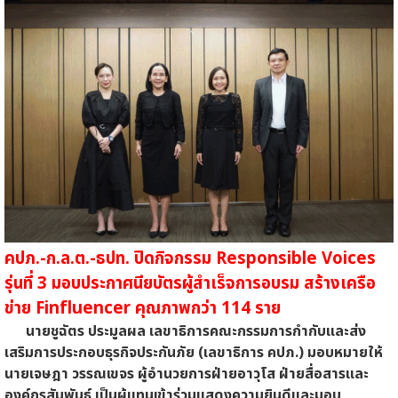
คปภ.-ก.ล.ต.-ธปท. ปิดกิจกรรม Responsible Voices
รุ่นที่ 3 มอบประกาศนียบัตรผู้สำเร็จการอบรม สร้างเครือ
ข่าย Finfluencer คุณภาพกว่า 114 ราย
นายชูฉัตร ประมูลผล เลขาธิการคณะกรรมการกำกับและส่ง
เสริมการประกอบธุรกิจประกันภัย (เลขาธิการ คปภ.) มอบหมายให้
นายเจษฎา วรรณเขจร ผู้อำนวยการฝ่ายอาวุโส ฝ่ายสื่อสารและ
องค์กรสัมพันธ์ เป็นผู้แทนเข้าร่วมแสดงความยินดีและมอบ