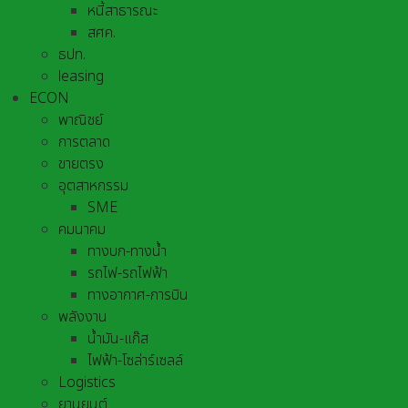
หนี้สาธารณะ
สศค.
ธปท.
leasing
ECON
พาณิชย์
การตลาด
ขายตรง
อุตสาหกรรม
SME
คมนาคม
ทางบก-ทางน้ำ
รถไฟ-รถไฟฟ้า
ทางอากาศ-การบิน
พลังงาน
น้ำมัน-แก๊ส
ไฟฟ้า-โซล่าร์เซลล์
Logistics
ยานยนต์