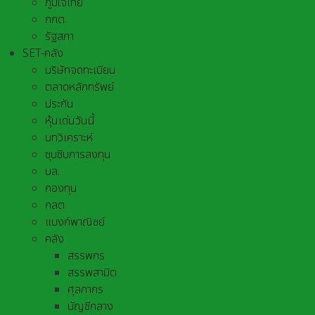
ภูมิใจไทย
กกต.
รัฐสภา
SET-คลัง
บริษัทจดทะเบียน
ตลาดหลักทรัพย์
ประกัน
หุ้นเด่นวันนี้
บทวิเคราะห์
ซุบซิบการลงทุน
บล.
กองทุน
กลต.
แบงก์พาณิชย์
คลัง
สรรพกร
สรรพสามิต
ศุลกากร
บัญชีกลาง