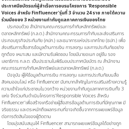
ประกาศนียบัตรแก่ผู้สำเร็จการอบรมโครงการ 'Responsible
Voices สำหรับ Finfluencer'รุ่นที่ 3 จำนวน 24 ราย ภายใต้ความ
ร่วมมือของ 3 หน่วยงานกำกับดูแลภาคการเงินของไทย
ประกอบด้วย สำนักงานคณะกรรมการกำกับหลักทรัพย์และ
ตลาดหลักทรัพย์ (ก.ล.ต.) สำนักงานคณะกรรมการกำกับและส่งเสริมการ
ประกอบธุรกิจประกันภัย (คปภ.) และธนาคารแห่งประเทศไทย (ธปท.) เพื่อ
ส่งเสริมการสื่อสารข้อมูลด้านการเงิน การลงทุน และการประกันภัยอย่าง
ถูกต้อง เหมาะสม และมีความรับผิดชอบ โดยมีนายอเนก อยู่ยืน รอง
เลขาธิการ ก.ล.ต. เป็นประธานในพิธีมอบประกาศนียบัตร ณ สำนักงาน
คณะกรรมการกำกับหลักทรัพย์และตลาดหลักทรัพย์ (ก.ล.ต.)
ปัจจุบัน ผู้ให้ข้อมูลด้านการเงิน การลงทุน และการประกันภัยบนสื่อ
สังคมออนไลน์ หรือ Finfluencer มีบทบาทสำคัญในการเสริมสร้างความรู้
ความเข้าใจแก่ประชาชนในวงกว้าง หน่วยงานกำกับดูแลภาคการเงินทั้ง 3
แห่ง จึงร่วมกันดำเนินโครงการ'Responsible Voices สำหรับ
Finfluencer'เพื่อสร้างเครือข่ายผู้สื่อสารข้อมูลด้านการเงินที่มีคุณภาพ มี
จริยธรรม และตระหนักถึงผลกระทบที่อาจเกิดขึ้นจากการเผยแพร่ข้อมูล
ต่อการตัดสินใจของผู้ติดตาม
โดยมุ่งสนับสนุนให้ Finfluencer สามารถเผยแพร่ข้อมูลได้อย่างถูก