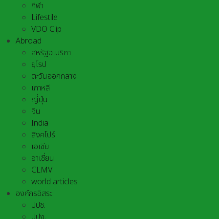
กีฬา
Lifestile
VDO Clip
Abroad
สหรัฐอเมริกา
ยุโรป
ตะวันออกกลาง
เกาหลี
ญี่ปุ่น
จีน
India
สิงคโปร์
เอเชีย
อาเชี่ยน
CLMV
world articles
องค์กรอิสระ
ปปช.
ปปง.