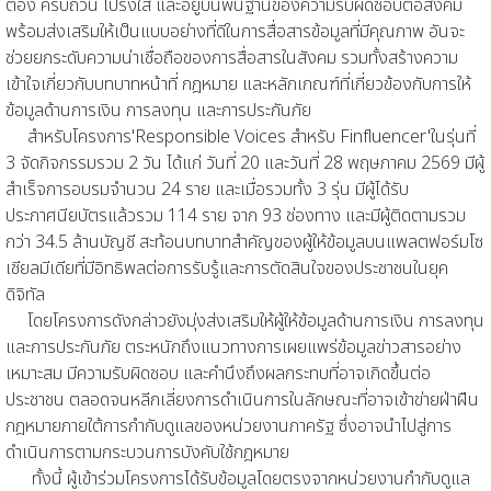
ต้อง ครบถ้วน โปร่งใส และอยู่บนพื้นฐานของความรับผิดชอบต่อสังคม
พร้อมส่งเสริมให้เป็นแบบอย่างที่ดีในการสื่อสารข้อมูลที่มีคุณภาพ อันจะ
ช่วยยกระดับความน่าเชื่อถือของการสื่อสารในสังคม รวมทั้งสร้างความ
เข้าใจเกี่ยวกับบทบาทหน้าที่ กฎหมาย และหลักเกณฑ์ที่เกี่ยวข้องกับการให้
ข้อมูลด้านการเงิน การลงทุน และการประกันภัย
สำหรับโครงการ'Responsible Voices สำหรับ Finfluencer'ในรุ่นที่
3 จัดกิจกรรมรวม 2 วัน ได้แก่ วันที่ 20 และวันที่ 28 พฤษภาคม 2569 มีผู้
สำเร็จการอบรมจำนวน 24 ราย และเมื่อรวมทั้ง 3 รุ่น มีผู้ได้รับ
ประกาศนียบัตรแล้วรวม 114 ราย จาก 93 ช่องทาง และมีผู้ติดตามรวม
กว่า 34.5 ล้านบัญชี สะท้อนบทบาทสำคัญของผู้ให้ข้อมูลบนแพลตฟอร์มโซ
เชียลมีเดียที่มีอิทธิพลต่อการรับรู้และการตัดสินใจของประชาชนในยุค
ดิจิทัล
โดยโครงการดังกล่าวยังมุ่งส่งเสริมให้ผู้ให้ข้อมูลด้านการเงิน การลงทุน
และการประกันภัย ตระหนักถึงแนวทางการเผยแพร่ข้อมูลข่าวสารอย่าง
เหมาะสม มีความรับผิดชอบ และคำนึงถึงผลกระทบที่อาจเกิดขึ้นต่อ
ประชาชน ตลอดจนหลีกเลี่ยงการดำเนินการในลักษณะที่อาจเข้าข่ายฝ่าฝืน
กฎหมายภายใต้การกำกับดูแลของหน่วยงานภาครัฐ ซึ่งอาจนำไปสู่การ
ดำเนินการตามกระบวนการบังคับใช้กฎหมาย
ทั้งนี้ ผู้เข้าร่วมโครงการได้รับข้อมูลโดยตรงจากหน่วยงานกำกับดูแล