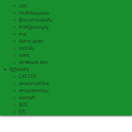
ปปท.
กก.สิทธิมนุษยชน
ผู้ตรวจการแผ่นดิน
ศาลรัฐธรรมนูญ
ศาล
อัยการ-สูงสุด
คอรัปชั่น
กสทช.
สภาพัฒน์ฯ สศช.
รัฐวิสาหกิจ
CAT-TOT
สภาหอการค้าไทย
สภาอุตสาหกรรม
หอการค้า
BOI
EEC