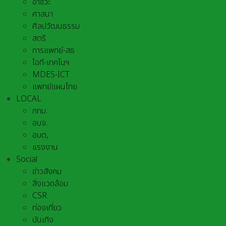
อาชีวะ
ศาสนา
ศิลปวัฒนธรรม
สตรี
การแพทย์-สธ
ไอที-เทคโนฯ
MDES-ICT
แพทย์แผนไทย
LOCAL
กทม.
อบจ.
อบต,
แรงงาน
Social
ข่าวสังคม
สิ่งแวดล้อม
CSR
ท่องเที่ยว
บันเทิง