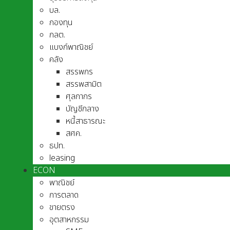
บล.
กองทุน
กลต.
แบงก์พาณิชย์
คลัง
สรรพกร
สรรพสามิต
ศุลกากร
บัญชีกลาง
หนี้สาธารณะ
สศค.
ธปท.
leasing
ECON
พาณิชย์
การตลาด
ขายตรง
อุตสาหกรรม