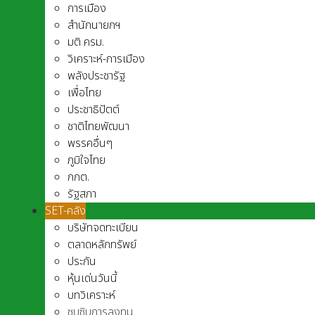
การเมือง
สำนักนายกฯ
มติ ครม.
วิเคราะห์-การเมือง
พลังประชารัฐ
เพื่อไทย
ประชาธิปัตต์
ชาติไทยพัฒนา
พรรคอื่นๆ
ภูมิใจไทย
กกต.
รัฐสภา
SET-คลัง
บริษัทจดทะเบียน
ตลาดหลักทรัพย์
ประกัน
หุ้นเด่นวันนี้
บทวิเคราะห์
ซุบซิบการลงทุน