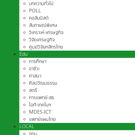
บทความทั่วไป
POLL
คอลัมนิสต์
สัมภาษณ์พิเศษ
วิเคราะห์-เศรษฐกิจ
วิจัยเศรษฐกิจ
ศูนย์วิจัยกสิกรไทย
Edu
การศึกษา
อาชีวะ
ศาสนา
ศิลปวัฒนธรรม
สตรี
การแพทย์-สธ
ไอที-เทคโนฯ
MDES-ICT
แพทย์แผนไทย
LOCAL
กทม.