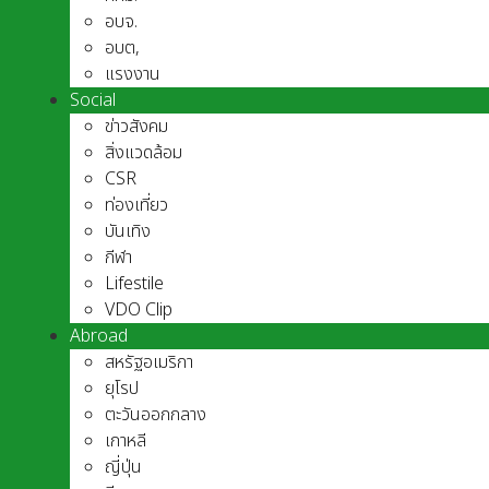
อบจ.
อบต,
แรงงาน
Social
ข่าวสังคม
สิ่งแวดล้อม
CSR
ท่องเที่ยว
บันเทิง
กีฬา
Lifestile
VDO Clip
Abroad
สหรัฐอเมริกา
ยุโรป
ตะวันออกกลาง
เกาหลี
ญี่ปุ่น