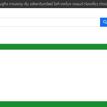
ษฐกิจ การลงทุน หุ้น อสังหาริมทรัพย์ ไอที-เทคโนฯ รถยนต์ ท่องเที่ยว ต่าง
การค้นหา