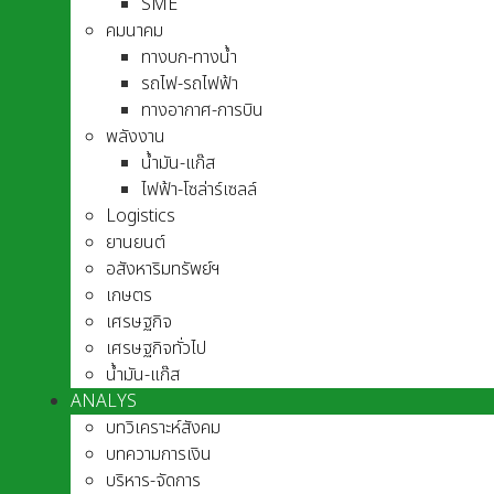
SME
คมนาคม
ทางบก-ทางน้ำ
รถไฟ-รถไฟฟ้า
ทางอากาศ-การบิน
พลังงาน
น้ำมัน-แก๊ส
ไฟฟ้า-โซล่าร์เซลล์
Logistics
ยานยนต์
อสังหาริมทรัพย์ฯ
เกษตร
เศรษฐกิจ
เศรษฐกิจทั่วไป
น้ำมัน-แก๊ส
ANALYS
บทวิเคราะห์สังคม
บทความการเงิน
บริหาร-จัดการ