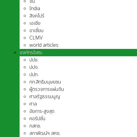
จีน
India
สิงคโปร์
เอเชีย
อาเชี่ยน
CLMV
world articles
องค์กรอิสระ
ปปช.
ปปง.
ปปท.
กก.สิทธิมนุษยชน
ผู้ตรวจการแผ่นดิน
ศาลรัฐธรรมนูญ
ศาล
อัยการ-สูงสุด
คอรัปชั่น
กสทช.
สภาพัฒน์ฯ สศช.