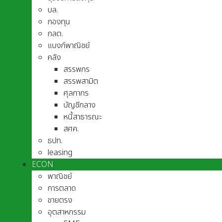
บล.
กองทุน
กลต.
แบงก์พาณิชย์
คลัง
สรรพกร
สรรพสามิต
ศุลกากร
บัญชีกลาง
หนี้สาธารณะ
สศค.
ธปท.
leasing
ECON
พาณิชย์
การตลาด
ขายตรง
อุตสาหกรรม