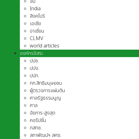
จีน
India
สิงคโปร์
เอเชีย
อาเชี่ยน
CLMV
world articles
องค์กรอิสระ
ปปช.
ปปง.
ปปท.
กก.สิทธิมนุษยชน
ผู้ตรวจการแผ่นดิน
ศาลรัฐธรรมนูญ
ศาล
อัยการ-สูงสุด
คอรัปชั่น
กสทช.
สภาพัฒน์ฯ สศช.