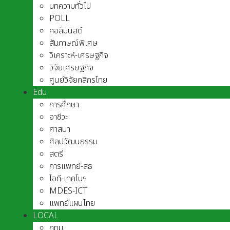
บทความทั่วไป
POLL
คอลัมนิสต์
สัมภาษณ์พิเศษ
วิเคราะห์-เศรษฐกิจ
วิจัยเศรษฐกิจ
ศูนย์วิจัยกสิกรไทย
Edu
การศึกษา
อาชีวะ
ศาสนา
ศิลปวัฒนธรรม
สตรี
การแพทย์-สธ
ไอที-เทคโนฯ
MDES-ICT
แพทย์แผนไทย
LOCAL
กทม.