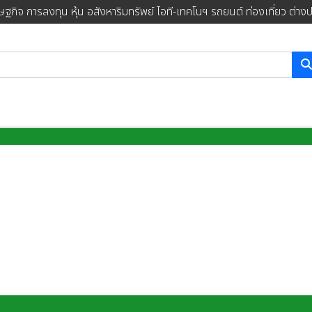
ษฐกิจ การลงทุน หุ้น อสังหาริมทรัพย์ ไอที-เทคโนฯ รถยนต์ ท่องเที่ยว ต่าง
การค้นหา