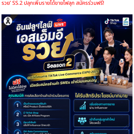
รวย’ SS.2 ปลุกเพิ่มรายได้ขายไฟลุก สมัครร่วมฟรี!