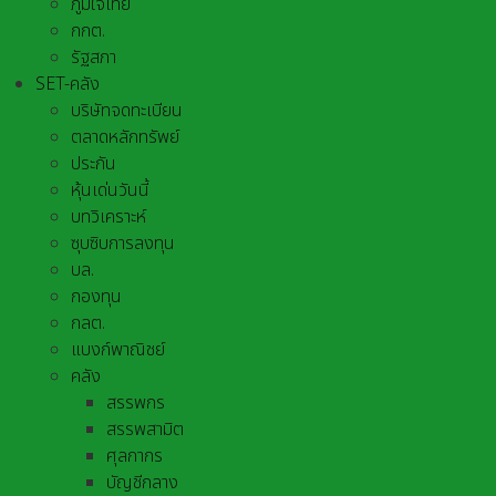
ภูมิใจไทย
กกต.
รัฐสภา
SET-คลัง
บริษัทจดทะเบียน
ตลาดหลักทรัพย์
ประกัน
หุ้นเด่นวันนี้
บทวิเคราะห์
ซุบซิบการลงทุน
บล.
กองทุน
กลต.
แบงก์พาณิชย์
คลัง
สรรพกร
สรรพสามิต
ศุลกากร
บัญชีกลาง