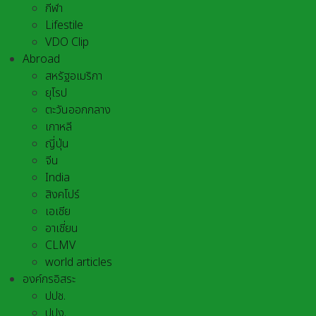
กีฬา
Lifestile
VDO Clip
Abroad
สหรัฐอเมริกา
ยุโรป
ตะวันออกกลาง
เกาหลี
ญี่ปุ่น
จีน
India
สิงคโปร์
เอเชีย
อาเชี่ยน
CLMV
world articles
องค์กรอิสระ
ปปช.
ปปง.