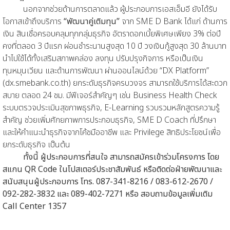
นอกจากช่วยด้านการตลาดแล้ว ผู้ประกอบการเอสเอ็มอี ยังได้รับ
โอกาสเข้าถึงบริการ
“พัฒนาคู่เติมทุน”
จาก SME D Bank ได้แก่ ด้านการ
เงิน สินเชื่อครอบคลุมทุกกลุ่มธุรกิจ อัตราดอกเบี้ยพิเศษเพียง 3% ต่อปี
คงที่ตลอด 3 ปีแรก ผ่อนชำระนานสูงสุด 10 ปี วงเงินกู้สูงสุด 30 ล้านบาท
นำไปใช้ได้ทั้งเสริมสภาพคล่อง ลงทุน ปรับปรุงกิจการ หรือเป็นเงิน
ทุนหมุนเวียน และด้านการพัฒนา ผ่านออนไลน์ด้วย “DX Platform”
(dx.smebank.co.th) ยกระดับธุรกิจครบวงจร สามารถใช้บริการได้สะดวก
สบาย ตลอด 24 ชม. มีฟีเจอร์สำคัญๆ เช่น Business Health Check
ระบบตรวจประเมินสุขภาพธุรกิจ, E-Learning รวบรวมหลักสูตรความรู้
สำคัญ ช่วยเพิ่มศักยภาพการประกอบธุรกิจ, SME D Coach ที่ปรึกษา
และให้คำแนะนำธุรกิจจากโค้ชมืออาชีพ และ Privilege สิทธิประโยชน์เพื่อ
ยกระดับธุรกิจ เป็นต้น
ทั้งนี้ ผู้ประกอบการที่สนใจ สามารถสมัครเข้าร่วมโครงการ โดย
สแกน QR Code ในโปสเตอร์ประชาสัมพันธ์ หรือติดต่อฝ่ายพัฒนาและ
สนับสนุนผู้ประกอบการ โทร. 087-341-8216 / 083-612-2670 /
092-282-3832 และ 089-402-7271 หรือ สอบถามข้อมูลเพิ่มเติม
Call Center 1357