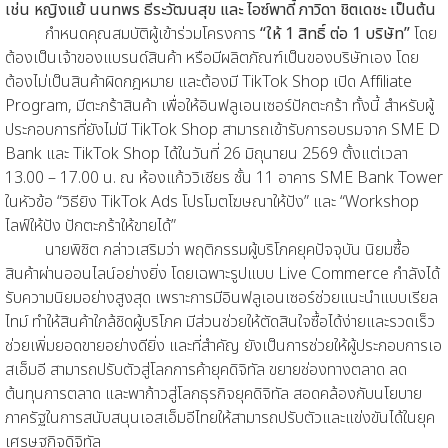
เช่น หญิงแย้ นนทพร ธีระวัฒนสุข และ ไอซ์พาดี้ ภาวิดา ชิตเดชะ เป็นต้น
กำหนดคุณสมบัติผู้เข้าร่วมโครงการ
“ให้ 1 สิทธิ์ ต่อ 1 บริษัท”
โดย
ต้องเป็นเจ้าของแบรนด์สินค้า หรือมีผลิตภัณฑ์เป็นของบริษัทเอง โดย
ต้องไม่เป็นสินค้าผิดกฎหมาย และต้องมี TikTok Shop เปิด Affiliate
Program, มีตะกร้าสินค้า เพื่อให้อินฟลูเอนเซอร์ปักตะกร้า ทั้งนี้ สำหรับผู้
ประกอบการที่ยังไม่มี TikTok Shop สามารถเข้ารับการอบรมจาก SME D
Bank และ TikTok Shop ได้ในวันที่ 26 มิถุนายน 2569 ตั้งแต่เวลา
13.00 – 17.00 น. ณ ห้องแก้ววิเชียร ชั้น 11 อาคาร SME Bank Tower
ในหัวข้อ “วิธียิง TikTok Ads โปรโมตโฆษณาให้ปัง” และ “Workshop
ไลฟ์ให้ปัง ปักตะกร้าให้ขายได้”
นายพิชิต กล่าวเสริมว่า พฤติกรรมผู้บริโภคยุคปัจจุบัน นิยมซื้อ
สินค้าผ่านออนไลน์อย่างยิ่ง โดยเฉพาะรูปแบบ Live Commerce กำลังได้
รับความนิยมอย่างสูงสุด เพราะการมีอินฟลูเอนเซอร์ช่วยแนะนำแบบเรียล
ไทม์ ทำให้สินค้าใกล้ชิดผู้บริโภค มีส่วนช่วยให้ตัดสินใจซื้อได้ง่ายและรวดเร็ว
ช่วยเพิ่มยอดขายอย่างดียิ่ง และที่สำคัญ ยังเป็นการช่วยให้ผู้ประกอบการเอ
สเอ็มอี สามารถปรับตัวสู่โลกการค้ายุคดิจิทัล ขยายช่องทางตลาด ลด
ต้นทุนการตลาด และพาก้าวสู่โลกธุรกิจยุคดิจิทัล สอดคล้องกับนโยบาย
ภาครัฐในการสนับสนุนเอสเอ็มอีไทยให้สามารถปรับตัวและแข่งขันได้ในยุค
เศรษฐกิจดิจิทัล