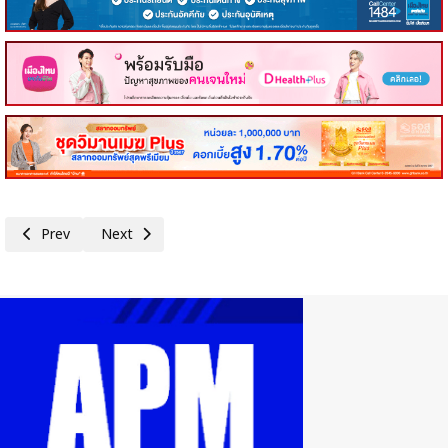
Previous article: ออมสิน ทูลเกล้าฯ ถวายแจกันดอกไม้และลงนามถวายพระพร
Next article: EXIM BANK แต่งตั้งผู้อำนวยการฝ่ายวาณิชธนกิ
Prev
Next