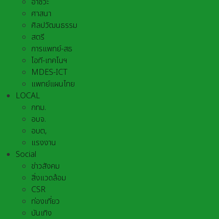
อาชีวะ
ศาสนา
ศิลปวัฒนธรรม
สตรี
การแพทย์-สธ
ไอที-เทคโนฯ
MDES-ICT
แพทย์แผนไทย
LOCAL
กทม.
อบจ.
อบต,
แรงงาน
Social
ข่าวสังคม
สิ่งแวดล้อม
CSR
ท่องเที่ยว
บันเทิง