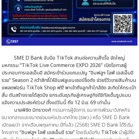
SME D Bank จับมือ TikTok สานต่อความสำเร็จ จัดใหญ่
มหกรรม “TikTok Live Commerce EXPO 2026” เปิดโอกาสผู้
ประกอบการเอสเอ็มอี สมัครเข้าร่วมแคมเปญ “อินฟลูฯ ไลฟ์ เอสเอ็มอี
รวย” Season 2 คว้าสิทธิ์ให้อินฟลูเอนเซอร์ชื่อดัง ช่วยรีวิวขายสินค้าบน
แพลตฟอร์ม TikTok Shop ฟรี! พาเข้าถึงลูกค้าใกล้ชิด สะกิดให้กระเป๋า
สั่น ดันสร้างรายได้สุดปัง ยกระดับธุรกิจสู่เศรษฐกิจดิจิทัลเต็มรูปแบบ
แจ้งความประสงค์ด่วน! ตั้งแต่วันนี้ ถึง 12 มิ.ย. 69 เท่านั้น
นายพิชิต มิทราวงศ์
กรรมการผู้จัดการ ธนาคารพัฒนาวิสาหกิจ
ขนาดกลางและขนาดย่อมแห่งประเทศไทย (ธพว.) หรือ SME D Bank
เปิดเผยว่า จากเดือนพฤษภาคม ปีที่แล้ว (2568) SME D Bank ได้ริเริ่ม
โครงการ
“อินฟลูฯ ไลฟ์ เอสเอ็มอี รวย”
โดยจับมือกับ
TikTok
นำผู้มีชื่อ