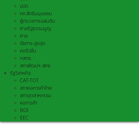
ปปท.
กก.สิทธิมนุษยชน
ผู้ตรวจการแผ่นดิน
ศาลรัฐธรรมนูญ
ศาล
อัยการ-สูงสุด
คอรัปชั่น
กสทช.
สภาพัฒน์ฯ สศช.
รัฐวิสาหกิจ
CAT-TOT
สภาหอการค้าไทย
สภาอุตสาหกรรม
หอการค้า
BOI
EEC