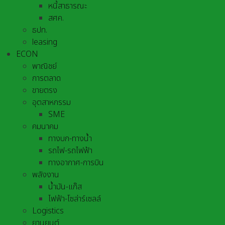
หนี้สาธารณะ
สศค.
ธปท.
leasing
ECON
พาณิชย์
การตลาด
ขายตรง
อุตสาหกรรม
SME
คมนาคม
ทางบก-ทางน้ำ
รถไฟ-รถไฟฟ้า
ทางอากาศ-การบิน
พลังงาน
น้ำมัน-แก๊ส
ไฟฟ้า-โซล่าร์เซลล์
Logistics
ยานยนต์