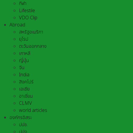
กีฬา
Lifestile
VDO Clip
Abroad
สหรัฐอเมริกา
ยุโรป
ตะวันออกกลาง
เกาหลี
ญี่ปุ่น
จีน
India
สิงคโปร์
เอเชีย
อาเชี่ยน
CLMV
world articles
องค์กรอิสระ
ปปช.
ปปง.