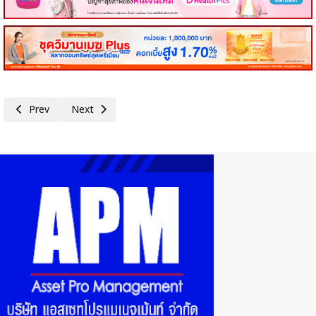
Previous article: SA แต่งตั้ง ‘สุทธินนท์ มั่นคง’ นั่ง CFO คนใหม่ เสริมทัพธุรกิ
Next article: PCE ทุ่ม 779 ลบ. สร้างโรงสกัด CPO แห่งที่ 2 ร
Prev
Next