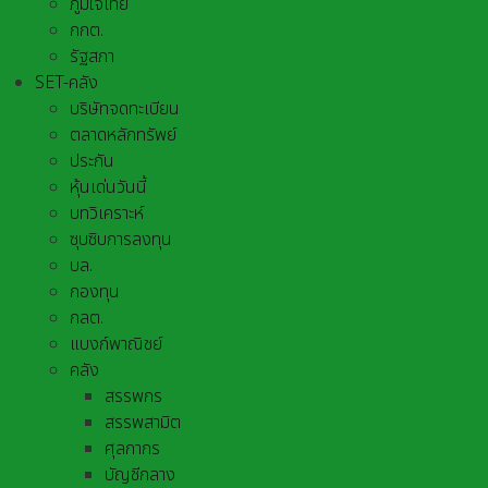
ภูมิใจไทย
กกต.
รัฐสภา
SET-คลัง
บริษัทจดทะเบียน
ตลาดหลักทรัพย์
ประกัน
หุ้นเด่นวันนี้
บทวิเคราะห์
ซุบซิบการลงทุน
บล.
กองทุน
กลต.
แบงก์พาณิชย์
คลัง
สรรพกร
สรรพสามิต
ศุลกากร
บัญชีกลาง