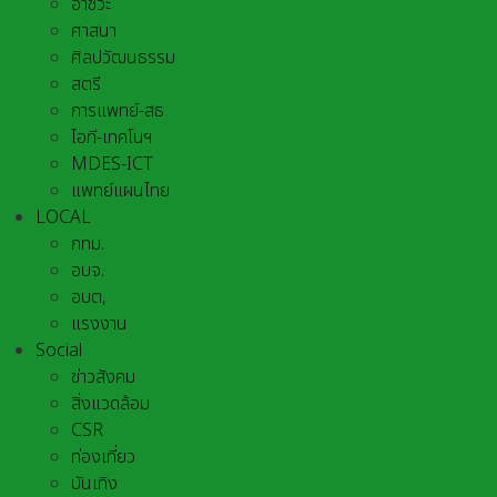
อาชีวะ
ศาสนา
ศิลปวัฒนธรรม
สตรี
การแพทย์-สธ
ไอที-เทคโนฯ
MDES-ICT
แพทย์แผนไทย
LOCAL
กทม.
อบจ.
อบต,
แรงงาน
Social
ข่าวสังคม
สิ่งแวดล้อม
CSR
ท่องเที่ยว
บันเทิง