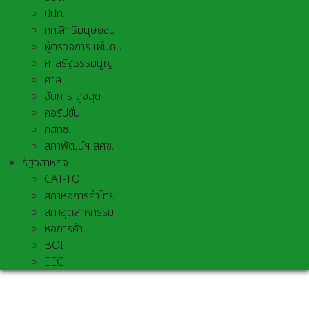
ปปท.
กก.สิทธิมนุษยชน
ผู้ตรวจการแผ่นดิน
ศาลรัฐธรรมนูญ
ศาล
อัยการ-สูงสุด
คอรัปชั่น
กสทช.
สภาพัฒน์ฯ สศช.
รัฐวิสาหกิจ
CAT-TOT
สภาหอการค้าไทย
สภาอุตสาหกรรม
หอการค้า
BOI
EEC