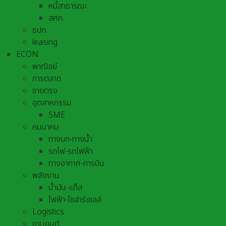
หนี้สาธารณะ
สศค.
ธปท.
leasing
ECON
พาณิชย์
การตลาด
ขายตรง
อุตสาหกรรม
SME
คมนาคม
ทางบก-ทางน้ำ
รถไฟ-รถไฟฟ้า
ทางอากาศ-การบิน
พลังงาน
น้ำมัน-แก๊ส
ไฟฟ้า-โซล่าร์เซลล์
Logistics
ยานยนต์