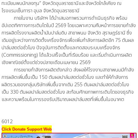
ทะเบียนพบนักลงทุน” จังหวัดอุบลราชธานีและจังหวัดใกล้เคียง ณ
โรงแรมเซ็นทารา อุบล จังหวัดอุบลราชธานี
ภายในงาน บริษัทฯ ได้นำเสนอภาพรวมการดำเนินธุรกิจ พร้อม
อัปเดตทิศทางการเติบโตในปี 2569 โดยเฉพาะความคืบหน้าการขยายกำลัง
การผลิตโรงงานผลิตน้ำมันปาล์มดิบ สาขาพนม จังหวัด สุราษฎร์ธานี ซึ่ง
เดิมอยู่ระหว่างการติดตั้งเครื่องจักรเพื่อเพิ่มกำลังการผลิตอีก 75 ตันผล
ปาล์มสดต่อชั่วโมง ปัจจุบันการติดตั้งและทดสอบระบบเครื่องจักร
(Commissioning) ได้แล้วเสร็จเป็นที่เรียบร้อย และเริ่มดำเนินการผลิต
เชิงพาณิชย์ตั้งแต่ช่วงปลายเดือนเมษายน 2569
การขยายกำลังการผลิตดังกล่าว ส่งผลให้โรงงานสาขาพนมมีกำลัง
การผลิตเพิ่มขึ้นเป็น 150 ตันผลปาล์มสดต่อชั่วโมง และทำให้กำลังการ
ผลิตรวมของกลุ่มบริษัทเพิ่มขึ้นจากเดิม 255 ตันผลปาล์มสดต่อชั่วโมง
เป็น 330 ตันผลปาล์มสดต่อชั่วโมง สะท้อนศักยภาพการเติบโตของธุรกิจ
และความพร้อมในการรองรับปริมาณผลปาล์มสดที่เพิ่มขึ้นในอนาคต
6012
Click Donate Support Web