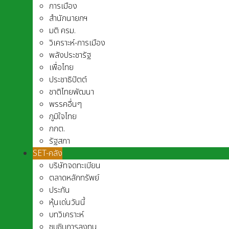
การเมือง
สำนักนายกฯ
มติ ครม.
วิเคราะห์-การเมือง
พลังประชารัฐ
เพื่อไทย
ประชาธิปัตต์
ชาติไทยพัฒนา
พรรคอื่นๆ
ภูมิใจไทย
กกต.
รัฐสภา
SET-คลัง
บริษัทจดทะเบียน
ตลาดหลักทรัพย์
ประกัน
หุ้นเด่นวันนี้
บทวิเคราะห์
ซุบซิบการลงทุน