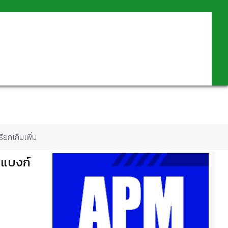
ยกเก็บเพิ่ม
บแบงก์