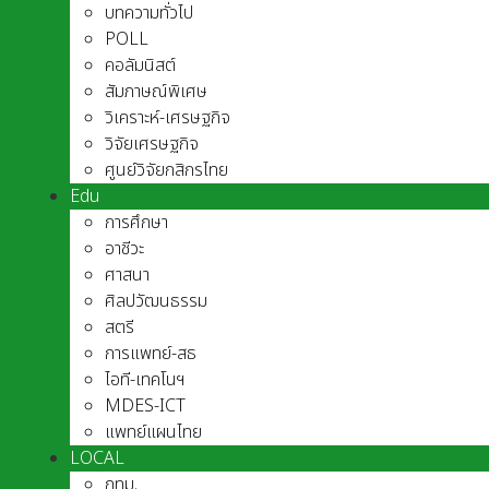
บทความทั่วไป
POLL
คอลัมนิสต์
สัมภาษณ์พิเศษ
วิเคราะห์-เศรษฐกิจ
วิจัยเศรษฐกิจ
ศูนย์วิจัยกสิกรไทย
Edu
การศึกษา
อาชีวะ
ศาสนา
ศิลปวัฒนธรรม
สตรี
การแพทย์-สธ
ไอที-เทคโนฯ
MDES-ICT
แพทย์แผนไทย
LOCAL
กทม.