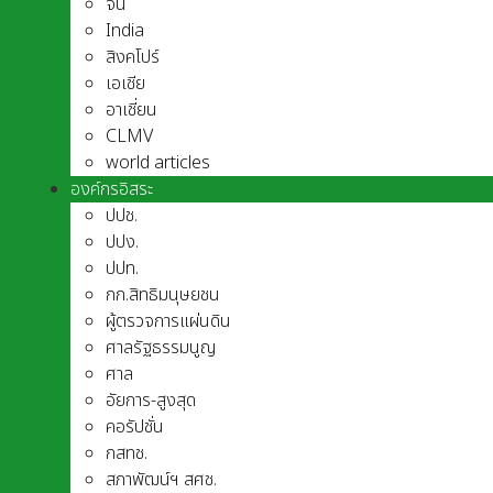
จีน
India
สิงคโปร์
เอเชีย
อาเชี่ยน
CLMV
world articles
องค์กรอิสระ
ปปช.
ปปง.
ปปท.
กก.สิทธิมนุษยชน
ผู้ตรวจการแผ่นดิน
ศาลรัฐธรรมนูญ
ศาล
อัยการ-สูงสุด
คอรัปชั่น
กสทช.
สภาพัฒน์ฯ สศช.