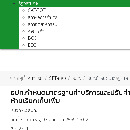
รัฐวิสาหกิจ
CAT-TOT
สภาหอการค้าไทย
สภาอุตสาหกรรม
หอการค้า
BOI
EEC
คุณอยู่ที่:
หน้าแรก
SET-คลัง
ธปท.
ธปท.กำหนดมาตรฐานค่าบร
ธปท.กำหนดมาตรฐานค่าบริการและปรับค่า
ห้ามเรียกเก็บเพิ่ม
หมวดหมู่:
ธปท.
วันที่สร้าง วันพุธ, 03 มิถุนายน 2569 16:02
ฮิต: 2751