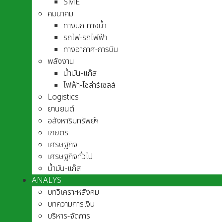
SME
คมนาคม
ทางบก-ทางน้ำ
รถไฟ-รถไฟฟ้า
ทางอากาศ-การบิน
พลังงาน
น้ำมัน-แก๊ส
ไฟฟ้า-โซล่าร์เซลล์
Logistics
ยานยนต์
อสังหาริมทรัพย์ฯ
เกษตร
เศรษฐกิจ
เศรษฐกิจทั่วไป
น้ำมัน-แก๊ส
ANALYS
บทวิเคราะห์สังคม
บทความการเงิน
บริหาร-จัดการ