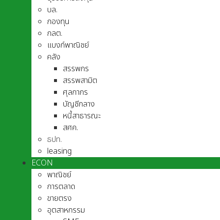
บล.
กองทุน
กลต.
แบงก์พาณิชย์
คลัง
สรรพกร
สรรพสามิต
ศุลกากร
บัญชีกลาง
หนี้สาธารณะ
สศค.
ธปท.
leasing
ECON
พาณิชย์
การตลาด
ขายตรง
อุตสาหกรรม