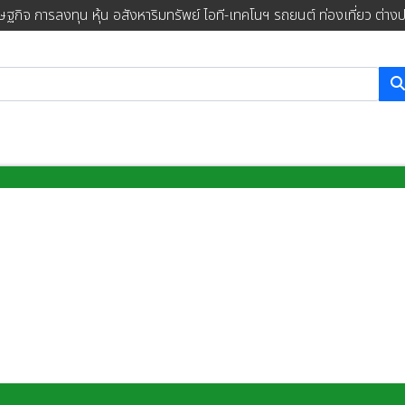
ษฐกิจ การลงทุน หุ้น อสังหาริมทรัพย์ ไอที-เทคโนฯ รถยนต์ ท่องเที่ยว ต่าง
การค้นหา