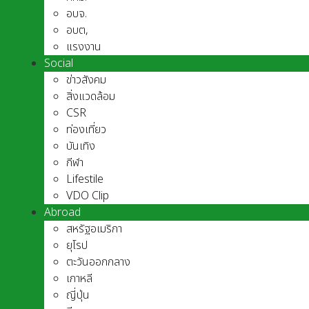
อบจ.
อบต,
แรงงาน
Social
ข่าวสังคม
สิ่งแวดล้อม
CSR
ท่องเที่ยว
บันเทิง
กีฬา
Lifestile
VDO Clip
Abroad
สหรัฐอเมริกา
ยุโรป
ตะวันออกกลาง
เกาหลี
ญี่ปุ่น