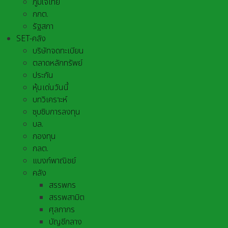
ภูมิใจไทย
กกต.
รัฐสภา
SET-คลัง
บริษัทจดทะเบียน
ตลาดหลักทรัพย์
ประกัน
หุ้นเด่นวันนี้
บทวิเคราะห์
ซุบซิบการลงทุน
บล.
กองทุน
กลต.
แบงก์พาณิชย์
คลัง
สรรพกร
สรรพสามิต
ศุลกากร
บัญชีกลาง