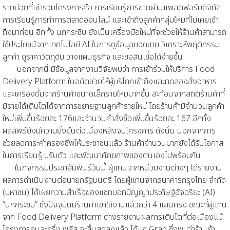
รายย่อยที่เข้าร่วมโครงการคือ การเรียนรู้การขายผ่านแพลตฟอร์มดิจิทัล
การเรียนรู้การทำการตลาดออนไลน์ และเข้าถึงลูกค้ากลุ่มใหม่ที่ไม่เคยเข้า
ถึงมาก่อน อีกทั้ง นกกระซิบ ยังเป็นเครื่องมือใหม่ที่จะช่วยให้ร้านค้าสามารถ
ใช้ประโยชน์จากเทคโนโลยี AI ในการดูข้อมูลยอดขาย วิเคราะห์พฤติกรรม
ลูกค้า ดูราคาวัตถุดิบ วางแผนธุรกิจ และขอสินเชื่อได้ง่ายขึ้น
นอกจากนี้ มีข้อมูลจากงานวิจัยพบว่า การเข้าร่วมให้บริการ Food
Delivery Platform ในอดีตช่วยให้ผู้บริโภคเข้าถึงและทดลองสั่งอาหาร
และเครื่องดื่มจากร้านค้าขนาดเล็กรายใหม่มากขึ้น สะท้อนจากสถิติร้านค้าที่
มีรายได้เติบโตได้จากการขยายฐานลูกค้ารายใหม่ โดยร้านค้ามีจำนวนลูกค้า
ใหม่เพิ่มขึ้นร้อยละ 176และจำนวนคำสั่งซื้อเพิ่มขึ้นร้อยละ 167 อีกทั้ง
ผลลัพธ์ยังมีความยั่งยืนต่อเนื่องหลังจบโครงการ ดังนั้น นอกจากการ
ช่วยลดภาระค่าครองชีพให้ประชาชนแล้ว ร้านค้าจำนวนมากยังได้รับโอกาส
ในการเรียนรู้ ปรับตัว และพัฒนาศักยภาพของตนเองไปพร้อมกัน
ในกิจกรรมประชาสัมพันธ์วันนี้ ผู้แทนจากหน่วยงานต่างๆ ได้รายงาน
ผลการดำเนินงานต่อนายกรัฐมนตรี โดยผู้แทนจากธนาคารกรุงไทย จำกัด
(มหาชน) ได้เผยความสำเร็จของแชทบอทปัญญาประดิษฐ์อัจฉริยะ (AI)
“นกกระซิบ” ซึ่งปัจจุบันมีร้านค้าเข้าใช้งานแล้วกว่า 4 แสนครั้ง ขณะที่ผู้แทน
จาก Food Delivery Platform ต่างรายงานผลการเติบโตที่ต่อเนื่องแม้
โครงการคนละครึ่ง พลัส จะสิ้นสุดลงแล้ว ได้แก่ Grab ซึ่งพบว่าร้านค้า