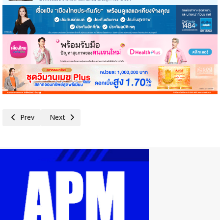
Previous article: นับถอยหลังอีก 5 วันสุดท้าย! ลงทะเบียนได้ถึงวันที่ 21 มิถุ
Next article: ผู้ที่มีบัตรสวัสดิการแห่งรัฐอยู่แล้ว อย่าลืม! 🚨🗓️ ลงท
Prev
Next