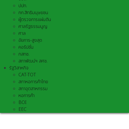
ปปท.
กก.สิทธิมนุษยชน
ผู้ตรวจการแผ่นดิน
ศาลรัฐธรรมนูญ
ศาล
อัยการ-สูงสุด
คอรัปชั่น
กสทช.
สภาพัฒน์ฯ สศช.
รัฐวิสาหกิจ
CAT-TOT
สภาหอการค้าไทย
สภาอุตสาหกรรม
หอการค้า
BOI
EEC