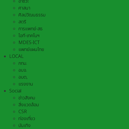
อาชีวะ
ศาสนา
ศิลปวัฒนธรรม
สตรี
การแพทย์-สธ
ไอที-เทคโนฯ
MDES-ICT
แพทย์แผนไทย
LOCAL
กทม.
อบจ.
อบต,
แรงงาน
Social
ข่าวสังคม
สิ่งแวดล้อม
CSR
ท่องเที่ยว
บันเทิง