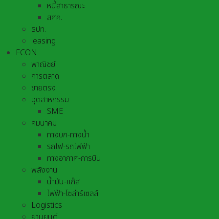
หนี้สาธารณะ
สศค.
ธปท.
leasing
ECON
พาณิชย์
การตลาด
ขายตรง
อุตสาหกรรม
SME
คมนาคม
ทางบก-ทางน้ำ
รถไฟ-รถไฟฟ้า
ทางอากาศ-การบิน
พลังงาน
น้ำมัน-แก๊ส
ไฟฟ้า-โซล่าร์เซลล์
Logistics
ยานยนต์