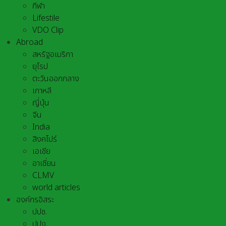
กีฬา
Lifestile
VDO Clip
Abroad
สหรัฐอเมริกา
ยุโรป
ตะวันออกกลาง
เกาหลี
ญี่ปุ่น
จีน
India
สิงคโปร์
เอเชีย
อาเชี่ยน
CLMV
world articles
องค์กรอิสระ
ปปช.
ปปง.