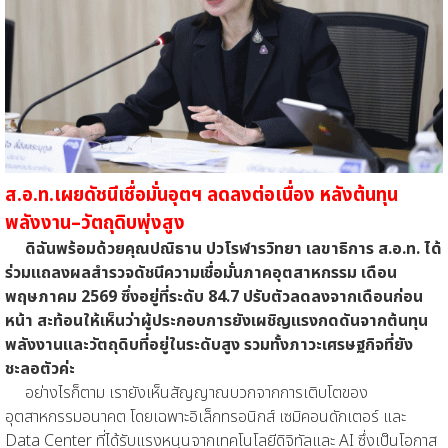
ส.อ.ท.เผยดัชนีเชื่อมั่นอุตฯ ลดลงต่อเนื่อง หลังต้นทุน
พลังงาน–วัตถุดิบพุ่งสูง
ดิฉันพร้อมด้วยคุณปณิธาน ปวโรฬารวิทยา เลขาธิการ ส.อ.ท. ได้
ร่วมแถลงผลสำรวจดัชนีความเชื่อมั่นภาคอุตสาหกรรม เดือน
พฤษภาคม 2569 ซึ่งอยู่ที่ระดับ 84.7 ปรับตัวลดลงจากเดือนก่อน
หน้า สะท้อนให้เห็นว่าผู้ประกอบการยังเผชิญแรงกดดันจากต้นทุน
พลังงานและวัตถุดิบที่อยู่ในระดับสูง รวมทั้งภาวะเศรษฐกิจที่ยัง
ชะลอตัวค่ะ
อย่างไรก็ตาม เรายังเห็นสัญญาณบวกจากการเติบโตของ
อุตสาหกรรมอนาคต โดยเฉพาะอิเล็กทรอนิกส์ เซมิคอนดักเตอร์ และ
Data Center ที่ได้รับแรงหนุนจากเทคโนโลยีดิจิทัลและ AI ซึ่งเป็นโอกาส