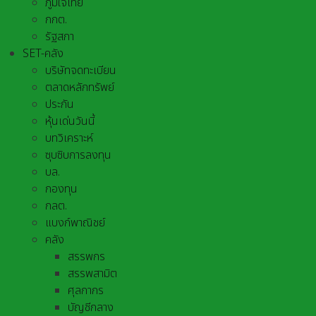
ภูมิใจไทย
กกต.
รัฐสภา
SET-คลัง
บริษัทจดทะเบียน
ตลาดหลักทรัพย์
ประกัน
หุ้นเด่นวันนี้
บทวิเคราะห์
ซุบซิบการลงทุน
บล.
กองทุน
กลต.
แบงก์พาณิชย์
คลัง
สรรพกร
สรรพสามิต
ศุลกากร
บัญชีกลาง