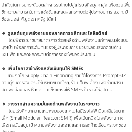
สำคัญในการยกระดับอุตสาหกรรมไทยไปสู่เศรษฐกิจมูลค่าสูง เพื่อช่วยเพิ่ม
ขีดความสามารถในการแข่งขันและลดผลกระทบต่อผู้ประกอบการ ส.อ.ท. มี
ข้อเสนอสำคัญต่อภาครัฐ ได้แก่
🔹 ดูแลต้นทุนพลังงานของภาคการผลิตและโลจิสติกส์
โดยพิจารณาขยายมาตรการช่วยเหลือด้านพลังงานแก่ภาคขนส่งแบบ
มุ่งเป้า เพื่อลดภาระต้นทุนของผู้ประกอบการ ช่วยชะลอแรงกดดันด้าน
เงินเฟ้อ และลดผลกระทบต่อค่าครองชีพของประชาชน
🔹 เพิ่มโอกาสเข้าถึงแหล่งเงินทุนให้ SMEs
ผ่านกลไก Supply Chain Financing ภายใต้โครงการ PromptBIZ
ควบคู่กับการส่งเสริมให้บริษัทขนาดใหญ่ร่วมเป็นพี่เลี้ยง เพื่อช่วยเสริม
สภาพคล่องและสร้างความแข็งแกร่งให้ SMEs ในห่วงโซ่อุปทาน
🔹 วางรากฐานความมั่นคงด้านพลังงานในระยะยาว
โดยเร่งศึกษาความเหมาะสมของเทคโนโลยีโรงไฟฟ้านิวเคลียร์ขนาด
เล็ก (Small Modular Reactor: SMR) เพื่อเป็นหนึ่งในพลังงานทาง
เลือก สนับสนุนเป้าหมายพลังงานสะอาดและการลดก๊าซเรือนกระจกของ