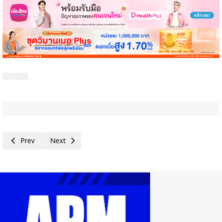
Previous article: กกร.ปรับโครงสร้างและยกระดับศักยภาพเศรษฐกิจไทยผ่าน 4
Next article: ส.อ.ท. ชี้สัญญาณสันติภาพตะวันออกกลาง หนุนเศร
Prev
Next