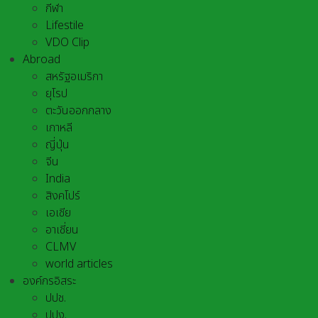
กีฬา
Lifestile
VDO Clip
Abroad
สหรัฐอเมริกา
ยุโรป
ตะวันออกกลาง
เกาหลี
ญี่ปุ่น
จีน
India
สิงคโปร์
เอเชีย
อาเชี่ยน
CLMV
world articles
องค์กรอิสระ
ปปช.
ปปง.