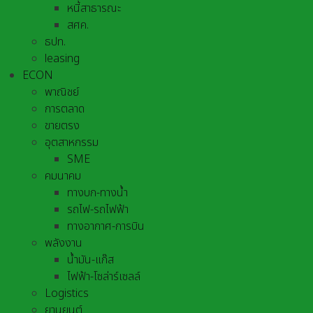
หนี้สาธารณะ
สศค.
ธปท.
leasing
ECON
พาณิชย์
การตลาด
ขายตรง
อุตสาหกรรม
SME
คมนาคม
ทางบก-ทางน้ำ
รถไฟ-รถไฟฟ้า
ทางอากาศ-การบิน
พลังงาน
น้ำมัน-แก๊ส
ไฟฟ้า-โซล่าร์เซลล์
Logistics
ยานยนต์