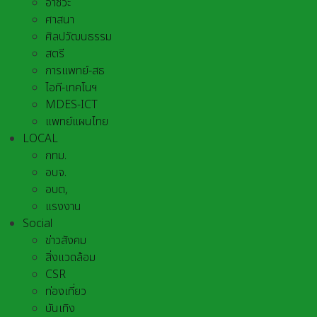
อาชีวะ
ศาสนา
ศิลปวัฒนธรรม
สตรี
การแพทย์-สธ
ไอที-เทคโนฯ
MDES-ICT
แพทย์แผนไทย
LOCAL
กทม.
อบจ.
อบต,
แรงงาน
Social
ข่าวสังคม
สิ่งแวดล้อม
CSR
ท่องเที่ยว
บันเทิง