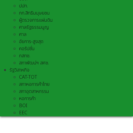
ปปท.
กก.สิทธิมนุษยชน
ผู้ตรวจการแผ่นดิน
ศาลรัฐธรรมนูญ
ศาล
อัยการ-สูงสุด
คอรัปชั่น
กสทช.
สภาพัฒน์ฯ สศช.
รัฐวิสาหกิจ
CAT-TOT
สภาหอการค้าไทย
สภาอุตสาหกรรม
หอการค้า
BOI
EEC