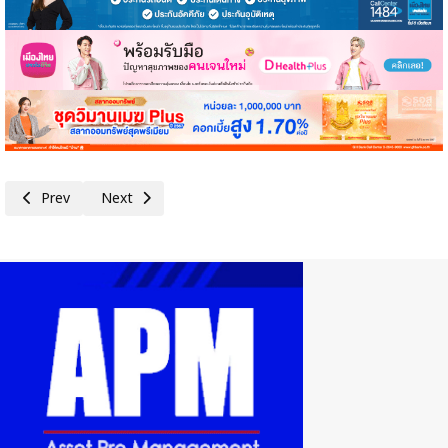
Previous article: กรอบแนวคิดสำหรับการพิจารณาแผนงานหรือโครงการกลุ่มที่
Next article: นับถอยหลังอีก 5 วันสุดท้าย! ลงทะเบียนได้ถึงวันท
Prev
Next