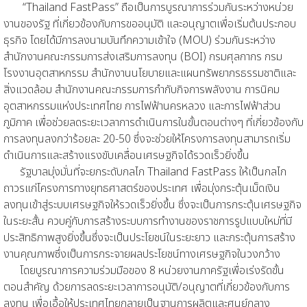
“Thailand FastPass” ถือเป็นการบูรณาการร่วมกันระหว่างหน่วย
งานของรัฐ ที่เกี่ยวข้องกับการขออนุมัติ และอนุญาตเพื่อเริ่มต้นประกอบ
ธุรกิจ โดยได้มีการลงนามบันทึกความเข้าใจ (MOU) ร่วมกันระหว่าง
สำนักงานคณะกรรมการส่งเสริมการลงทุน (BOI) กรมศุลกากร กรม
โรงงานอุตสาหกรรม สำนักงานนโยบายและแผนทรัพยากรธรรมชาติและ
สิ่งแวดล้อม สำนักงานคณะกรรมการกำกับกิจการพลังงาน การนิคม
อุตสาหกรรมแห่งประเทศไทย การไฟฟ้านครหลวง และการไฟฟ้าส่วน
ภูมิภาค เพื่อช่วยลดระยะเวลาการดำเนินการในขั้นตอนต่างๆ ที่เกี่ยวข้องกับ
การลงทุนลงกว่าร้อยละ 20-50 ซึ่งจะช่วยให้โครงการลงทุนสามารถเริ่ม
ดำเนินการและสร้างแรงขับเคลื่อนเศรษฐกิจได้รวดเร็วยิ่งขึ้น
รัฐบาลมุ่งมั่นที่จะยกระดับกลไก Thailand FastPass ให้เป็นกลไก
ถาวรแก่โครงการทางยุทธศาสตร์ของประเทศ เพื่อมุ่งกระตุ้นเม็ดเงิน
ลงทุนเข้าสู่ระบบเศรษฐกิจให้รวดเร็วยิ่งขึ้น ซึ่งจะเป็นการกระตุ้นเศรษฐกิจ
ในระยะสั้น ควบคู่กับการสร้างระบบการทำงานของราชการรูปแบบใหม่ที่มี
ประสิทธิภาพสูงยิ่งขึ้นซึ่งจะเป็นประโยชน์ในระยะยาว และกระตุ้นการสร้าง
งานคุณภาพซึ่งเป็นการกระจายผลประโยชน์ทางเศรษฐกิจในวงกว้าง
โดยบูรณาการความร่วมมือของ 8 หน่วยงานภาครัฐเพื่อเร่งรัดขั้น
ตอนสำคัญ ด้วยการลดระยะเวลาการอนุมัติ/อนุญาตที่เกี่ยวข้องกับการ
ลงทุน เพื่อเอื้อให้ประเทศไทยกลายเป็นฐานการผลิตและศูนย์กลาง