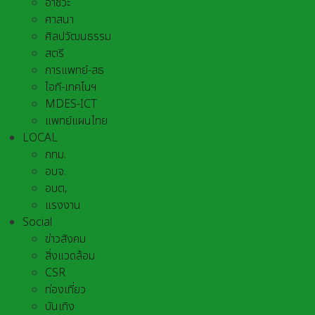
อาชีวะ
ศาสนา
ศิลปวัฒนธรรม
สตรี
การแพทย์-สธ
ไอที-เทคโนฯ
MDES-ICT
แพทย์แผนไทย
LOCAL
กทม.
อบจ.
อบต,
แรงงาน
Social
ข่าวสังคม
สิ่งแวดล้อม
CSR
ท่องเที่ยว
บันเทิง