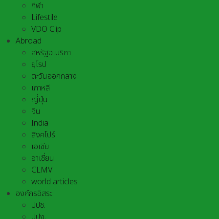
กีฬา
Lifestile
VDO Clip
Abroad
สหรัฐอเมริกา
ยุโรป
ตะวันออกกลาง
เกาหลี
ญี่ปุ่น
จีน
India
สิงคโปร์
เอเชีย
อาเชี่ยน
CLMV
world articles
องค์กรอิสระ
ปปช.
ปปง.