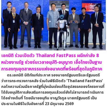
เอกนิติ ร่วมเปิดตัว Thailand FastPass ผนึกกำลัง 8
หน่วยงานรัฐ ช่วยร่นเวลาอนุมัติ-อนุญาต เอื้อไทยเป็นฐาน
การลงทุนอุตสาหกรรมแห่งอนาคตที่พร้อมที่สุดในภูมิภาค
ดร.เอกนิติ นิติทัณฑ์ประภาศ รองนายกรัฐมนตรีและรัฐมนตรี
ว่าการกระทรวงการคลัง ร่วมในพิธีเปิดตัว 'Thailand FastPass'
กลไกความร่วมมือภาครัฐที่มุ่งเน้นเร่งแก้ไขอุปสรรคของโครงการที่
ได้รับอนุมัติการส่งเสริมการลงทุนแล้วแต่ยังไม่สามารถดำเนินการ
ได้อย่างเต็มที่ โดยมีนายอนุทิน ชาญวีรกูล นายกรัฐมนตรี เป็น
ประธานในพิธีในวันอังคารที่ 23 มิถุนายน 2569