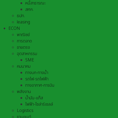
หนี้สาธารณะ
สศค.
ธปท.
leasing
ECON
พาณิชย์
การตลาด
ขายตรง
อุตสาหกรรม
SME
คมนาคม
ทางบก-ทางน้ำ
รถไฟ-รถไฟฟ้า
ทางอากาศ-การบิน
พลังงาน
น้ำมัน-แก๊ส
ไฟฟ้า-โซล่าร์เซลล์
Logistics
ยานยนต์