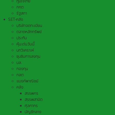
ภูมิใจไทย
กกต.
รัฐสภา
SET-คลัง
บริษัทจดทะเบียน
ตลาดหลักทรัพย์
ประกัน
หุ้นเด่นวันนี้
บทวิเคราะห์
ซุบซิบการลงทุน
บล.
กองทุน
กลต.
แบงก์พาณิชย์
คลัง
สรรพกร
สรรพสามิต
ศุลกากร
บัญชีกลาง