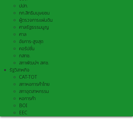
ปปท.
กก.สิทธิมนุษยชน
ผู้ตรวจการแผ่นดิน
ศาลรัฐธรรมนูญ
ศาล
อัยการ-สูงสุด
คอรัปชั่น
กสทช.
สภาพัฒน์ฯ สศช.
รัฐวิสาหกิจ
CAT-TOT
สภาหอการค้าไทย
สภาอุตสาหกรรม
หอการค้า
BOI
EEC