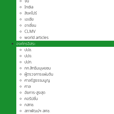
จีน
India
สิงคโปร์
เอเชีย
อาเชี่ยน
CLMV
world articles
องค์กรอิสระ
ปปช.
ปปง.
ปปท.
กก.สิทธิมนุษยชน
ผู้ตรวจการแผ่นดิน
ศาลรัฐธรรมนูญ
ศาล
อัยการ-สูงสุด
คอรัปชั่น
กสทช.
สภาพัฒน์ฯ สศช.