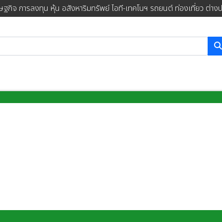
ษฐกิจ การลงทุน หุ้น อสังหาริมทรัพย์ ไอที-เทคโนฯ รถยนต์ ท่องเที่ยว ต่าง
การค้นหา