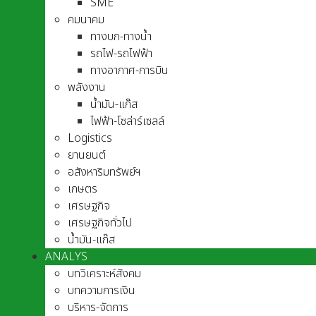
SME
คมนาคม
ทางบก-ทางน้ำ
รถไฟ-รถไฟฟ้า
ทางอากาศ-การบิน
พลังงาน
น้ำมัน-แก๊ส
ไฟฟ้า-โซล่าร์เซลล์
Logistics
ยานยนต์
อสังหาริมทรัพย์ฯ
เกษตร
เศรษฐกิจ
เศรษฐกิจทั่วไป
น้ำมัน-แก๊ส
ANALYS
บทวิเคราะห์สังคม
บทความการเงิน
บริหาร-จัดการ