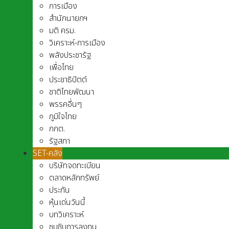
การเมือง
สำนักนายกฯ
มติ ครม.
วิเคราะห์-การเมือง
พลังประชารัฐ
เพื่อไทย
ประชาธิปัตต์
ชาติไทยพัฒนา
พรรคอื่นๆ
ภูมิใจไทย
กกต.
รัฐสภา
SET-คลัง
บริษัทจดทะเบียน
ตลาดหลักทรัพย์
ประกัน
หุ้นเด่นวันนี้
บทวิเคราะห์
ซุบซิบการลงทุน