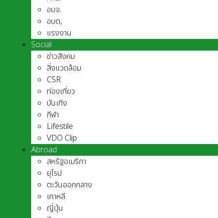
อบจ.
อบต,
แรงงาน
Social
ข่าวสังคม
สิ่งแวดล้อม
CSR
ท่องเที่ยว
บันเทิง
กีฬา
Lifestile
VDO Clip
Abroad
สหรัฐอเมริกา
ยุโรป
ตะวันออกกลาง
เกาหลี
ญี่ปุ่น