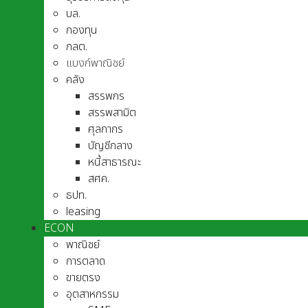
บล.
กองทุน
กลต.
แบงก์พาณิชย์
คลัง
สรรพกร
สรรพสามิต
ศุลกากร
บัญชีกลาง
หนี้สาธารณะ
สศค.
ธปท.
leasing
ECON
พาณิชย์
การตลาด
ขายตรง
อุตสาหกรรม