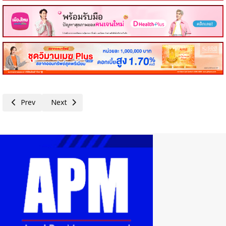
Previous article: EXIM BANK ร่วมยินดีครบรอบ 152 ปี กรมศุลกากร
Next article: SME D Bank จับมือ สวส. เสริมแกร่งวิสาหกิจเพ
Prev
Next