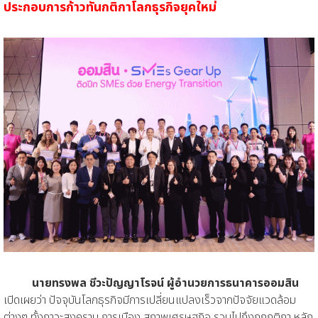
ประกอบการก้าวทันกติกาโลกธุรกิจยุคใหม่
นายทรงพล ชีวะปัญญาโรจน์ ผู้อำนวยการธนาคารออมสิน
เปิดเผยว่า ปัจจุบันโลกธุรกิจมีการเปลี่ยนแปลงเร็วจากปัจจัยแวดล้อม
ต่างๆ ทั้งภาวะสงคราม การเมือง สภาพเศรษฐกิจ รวมไปถึงกฎกติกา หลัก