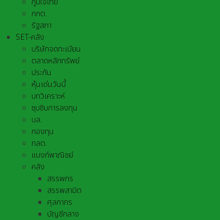
ภูมิใจไทย
กกต.
รัฐสภา
SET-คลัง
บริษัทจดทะเบียน
ตลาดหลักทรัพย์
ประกัน
หุ้นเด่นวันนี้
บทวิเคราะห์
ซุบซิบการลงทุน
บล.
กองทุน
กลต.
แบงก์พาณิชย์
คลัง
สรรพกร
สรรพสามิต
ศุลกากร
บัญชีกลาง