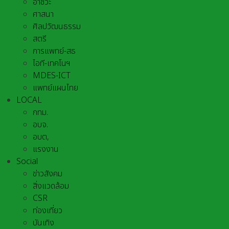
อาชีวะ
ศาสนา
ศิลปวัฒนธรรม
สตรี
การแพทย์-สธ
ไอที-เทคโนฯ
MDES-ICT
แพทย์แผนไทย
LOCAL
กทม.
อบจ.
อบต,
แรงงาน
Social
ข่าวสังคม
สิ่งแวดล้อม
CSR
ท่องเที่ยว
บันเทิง