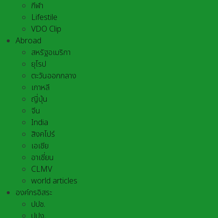
กีฬา
Lifestile
VDO Clip
Abroad
สหรัฐอเมริกา
ยุโรป
ตะวันออกกลาง
เกาหลี
ญี่ปุ่น
จีน
India
สิงคโปร์
เอเชีย
อาเชี่ยน
CLMV
world articles
องค์กรอิสระ
ปปช.
ปปง.