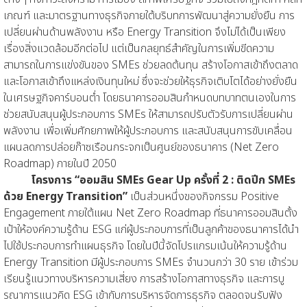
เกณฑ์ และมาตรฐานทางธุรกิจภายใต้บริบทการพัฒนาสู่ความยั่งยืน การ
เปลี่ยนผ่านด้านพลังงาน หรือ Energy Transition จึงไม่ได้เป็นเพียง
เรื่องสิ่งแวดล้อมอีกต่อไป แต่เป็นกลยุทธ์สำคัญในการเพิ่มขีดความ
สามารถในการแข่งขันของ SMEs ช่วยลดต้นทุน สร้างโอกาสเข้าถึงตลาด
และโอกาสเข้าถึงแหล่งเงินทุนใหม่ ซึ่งจะช่วยให้ธุรกิจเติบโตได้อย่างยั่งยืน
ในเศรษฐกิจคาร์บอนต่ำ โดยธนาคารออมสินกำหนดบทบาทตนเองในการ
ช่วยสนับสนุนผู้ประกอบการ SMEs ให้สามารถปรับตัวรับการเปลี่ยนผ่าน
พลังงาน เพื่อเพิ่มศักยภาพให้ผู้ประกอบการ และสนับสนุนการขับเคลื่อน
แผนลดการปล่อยก๊าซเรือนกระจกเป็นศูนย์ของธนาคาร (Net Zero
Roadmap) ภายในปี 2050
โครงการ “ออมสิน SMEs Gear Up ครั้งที่ 2 : ติดปีก SMEs
ด้วย Energy Transition”
เป็นส่วนหนึ่งของกิจกรรม Positive
Engagement ภายใต้แผน Net Zero Roadmap ที่ธนาคารออมสินตั้ง
เป้าให้องค์ความรู้ด้าน ESG แก่ผู้ประกอบการที่เป็นลูกค้าของธนาคารได้นำ
ไปใช้ประกอบการทำแผนธุรกิจ โดยในปีนี้จัดโปรแกรมเน้นให้ความรู้ด้าน
Energy Transition มีผู้ประกอบการ SMEs จำนวนกว่า 30 ราย เข้าร่วม
เรียนรู้แนวทางบริหารความเสี่ยง การสร้างโอกาสทางธุรกิจ และการบู
รณาการแนวคิด ESG เข้ากับการบริหารจัดการธุรกิจ ตลอดจนรับฟัง