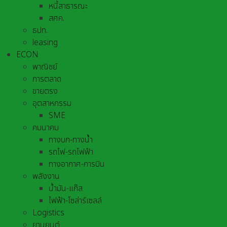
หนี้สาธารณะ
สศค.
ธปท.
leasing
ECON
พาณิชย์
การตลาด
ขายตรง
อุตสาหกรรม
SME
คมนาคม
ทางบก-ทางน้ำ
รถไฟ-รถไฟฟ้า
ทางอากาศ-การบิน
พลังงาน
น้ำมัน-แก๊ส
ไฟฟ้า-โซล่าร์เซลล์
Logistics
ยานยนต์