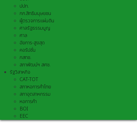
ปปท.
กก.สิทธิมนุษยชน
ผู้ตรวจการแผ่นดิน
ศาลรัฐธรรมนูญ
ศาล
อัยการ-สูงสุด
คอรัปชั่น
กสทช.
สภาพัฒน์ฯ สศช.
รัฐวิสาหกิจ
CAT-TOT
สภาหอการค้าไทย
สภาอุตสาหกรรม
หอการค้า
BOI
EEC