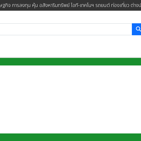
ษฐกิจ การลงทุน หุ้น อสังหาริมทรัพย์ ไอที-เทคโนฯ รถยนต์ ท่องเที่ยว ต่าง
การค้นหา