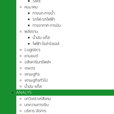
SME
คมนาคม
ทางบก-ทางน้ำ
รถไฟ-รถไฟฟ้า
ทางอากาศ-การบิน
พลังงาน
น้ำมัน-แก๊ส
ไฟฟ้า-โซล่าร์เซลล์
Logistics
ยานยนต์
อสังหาริมทรัพย์ฯ
เกษตร
เศรษฐกิจ
เศรษฐกิจทั่วไป
น้ำมัน-แก๊ส
ANALYS
บทวิเคราะห์สังคม
บทความการเงิน
บริหาร-จัดการ