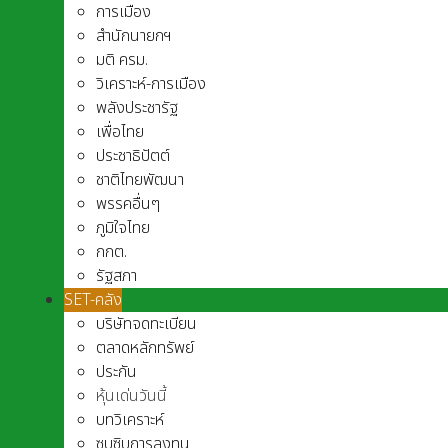
การเมือง
สำนักนายกฯ
มติ ครม.
วิเคราะห์-การเมือง
พลังประชารัฐ
เพื่อไทย
ประชาธิปัตต์
ชาติไทยพัฒนา
พรรคอื่นๆ
ภูมิใจไทย
กกต.
รัฐสภา
SET-คลัง
บริษัทจดทะเบียน
ตลาดหลักทรัพย์
ประกัน
หุ้นเด่นวันนี้
บทวิเคราะห์
ซุบซิบการลงทุน