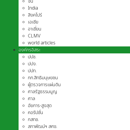
จีน
India
สิงคโปร์
เอเชีย
อาเชี่ยน
CLMV
world articles
องค์กรอิสระ
ปปช.
ปปง.
ปปท.
กก.สิทธิมนุษยชน
ผู้ตรวจการแผ่นดิน
ศาลรัฐธรรมนูญ
ศาล
อัยการ-สูงสุด
คอรัปชั่น
กสทช.
สภาพัฒน์ฯ สศช.