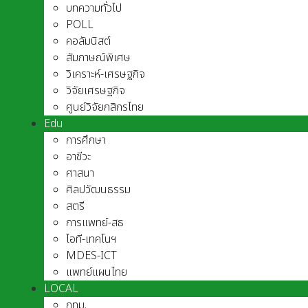
บทความทั่วไป
POLL
คอลัมนิสต์
สัมภาษณ์พิเศษ
วิเคราะห์-เศรษฐกิจ
วิจัยเศรษฐกิจ
ศูนย์วิจัยกสิกรไทย
Edu
การศึกษา
อาชีวะ
ศาสนา
ศิลปวัฒนธรรม
สตรี
การแพทย์-สธ
ไอที-เทคโนฯ
MDES-ICT
แพทย์แผนไทย
LOCAL
กทม.