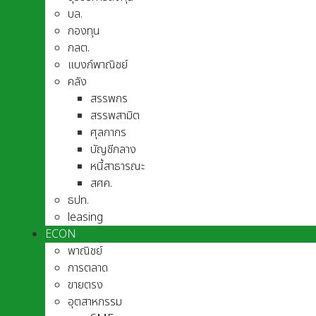
บล.
กองทุน
กลต.
แบงก์พาณิชย์
คลัง
สรรพกร
สรรพสามิต
ศุลกากร
บัญชีกลาง
หนี้สาธารณะ
สศค.
ธปท.
leasing
ECON
พาณิชย์
การตลาด
ขายตรง
อุตสาหกรรม