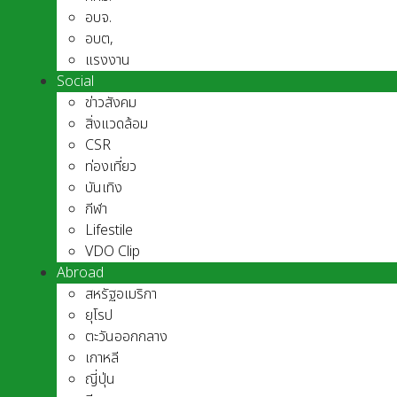
อบจ.
อบต,
แรงงาน
Social
ข่าวสังคม
สิ่งแวดล้อม
CSR
ท่องเที่ยว
บันเทิง
กีฬา
Lifestile
VDO Clip
Abroad
สหรัฐอเมริกา
ยุโรป
ตะวันออกกลาง
เกาหลี
ญี่ปุ่น