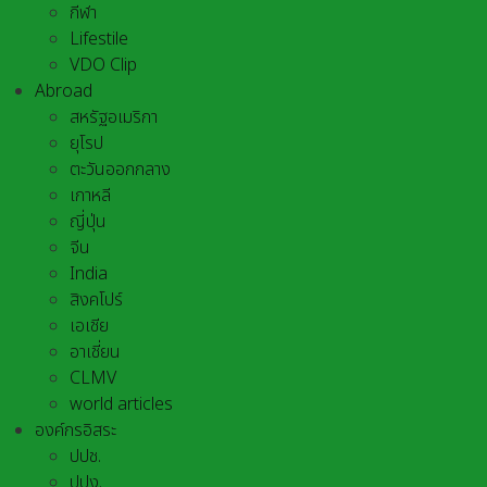
กีฬา
Lifestile
VDO Clip
Abroad
สหรัฐอเมริกา
ยุโรป
ตะวันออกกลาง
เกาหลี
ญี่ปุ่น
จีน
India
สิงคโปร์
เอเชีย
อาเชี่ยน
CLMV
world articles
องค์กรอิสระ
ปปช.
ปปง.