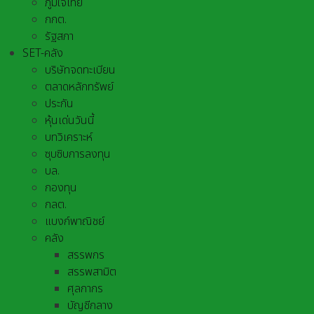
ภูมิใจไทย
กกต.
รัฐสภา
SET-คลัง
บริษัทจดทะเบียน
ตลาดหลักทรัพย์
ประกัน
หุ้นเด่นวันนี้
บทวิเคราะห์
ซุบซิบการลงทุน
บล.
กองทุน
กลต.
แบงก์พาณิชย์
คลัง
สรรพกร
สรรพสามิต
ศุลกากร
บัญชีกลาง