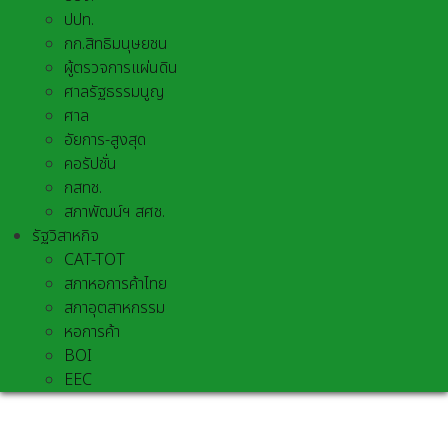
ปปท.
กก.สิทธิมนุษยชน
ผู้ตรวจการแผ่นดิน
ศาลรัฐธรรมนูญ
ศาล
อัยการ-สูงสุด
คอรัปชั่น
กสทช.
สภาพัฒน์ฯ สศช.
รัฐวิสาหกิจ
CAT-TOT
สภาหอการค้าไทย
สภาอุตสาหกรรม
หอการค้า
BOI
EEC