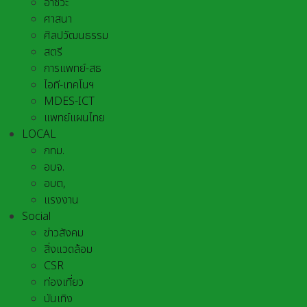
อาชีวะ
ศาสนา
ศิลปวัฒนธรรม
สตรี
การแพทย์-สธ
ไอที-เทคโนฯ
MDES-ICT
แพทย์แผนไทย
LOCAL
กทม.
อบจ.
อบต,
แรงงาน
Social
ข่าวสังคม
สิ่งแวดล้อม
CSR
ท่องเที่ยว
บันเทิง