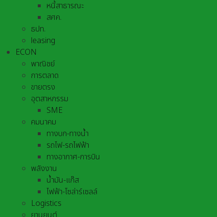
หนี้สาธารณะ
สศค.
ธปท.
leasing
ECON
พาณิชย์
การตลาด
ขายตรง
อุตสาหกรรม
SME
คมนาคม
ทางบก-ทางน้ำ
รถไฟ-รถไฟฟ้า
ทางอากาศ-การบิน
พลังงาน
น้ำมัน-แก๊ส
ไฟฟ้า-โซล่าร์เซลล์
Logistics
ยานยนต์