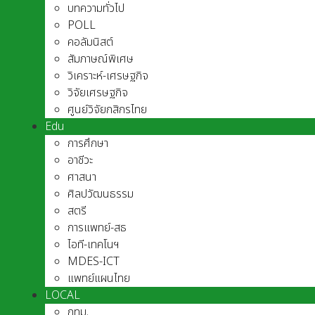
บทความทั่วไป
POLL
คอลัมนิสต์
สัมภาษณ์พิเศษ
วิเคราะห์-เศรษฐกิจ
วิจัยเศรษฐกิจ
ศูนย์วิจัยกสิกรไทย
Edu
การศึกษา
อาชีวะ
ศาสนา
ศิลปวัฒนธรรม
สตรี
การแพทย์-สธ
ไอที-เทคโนฯ
MDES-ICT
แพทย์แผนไทย
LOCAL
กทม.