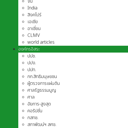
จีน
India
สิงคโปร์
เอเชีย
อาเชี่ยน
CLMV
world articles
องค์กรอิสระ
ปปช.
ปปง.
ปปท.
กก.สิทธิมนุษยชน
ผู้ตรวจการแผ่นดิน
ศาลรัฐธรรมนูญ
ศาล
อัยการ-สูงสุด
คอรัปชั่น
กสทช.
สภาพัฒน์ฯ สศช.