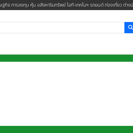
ษฐกิจ การลงทุน หุ้น อสังหาริมทรัพย์ ไอที-เทคโนฯ รถยนต์ ท่องเที่ยว ต่าง
การค้นหา