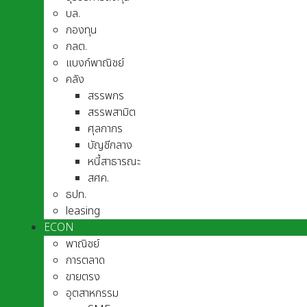
บล.
กองทุน
กลต.
แบงก์พาณิชย์
คลัง
สรรพกร
สรรพสามิต
ศุลกากร
บัญชีกลาง
หนี้สาธารณะ
สศค.
ธปท.
leasing
ECON
พาณิชย์
การตลาด
ขายตรง
อุตสาหกรรม