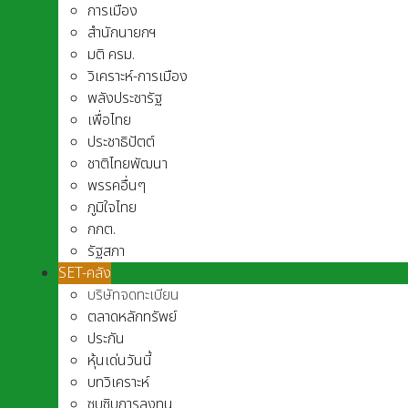
การเมือง
สำนักนายกฯ
มติ ครม.
วิเคราะห์-การเมือง
พลังประชารัฐ
เพื่อไทย
ประชาธิปัตต์
ชาติไทยพัฒนา
พรรคอื่นๆ
ภูมิใจไทย
กกต.
รัฐสภา
SET-คลัง
บริษัทจดทะเบียน
ตลาดหลักทรัพย์
ประกัน
หุ้นเด่นวันนี้
บทวิเคราะห์
ซุบซิบการลงทุน