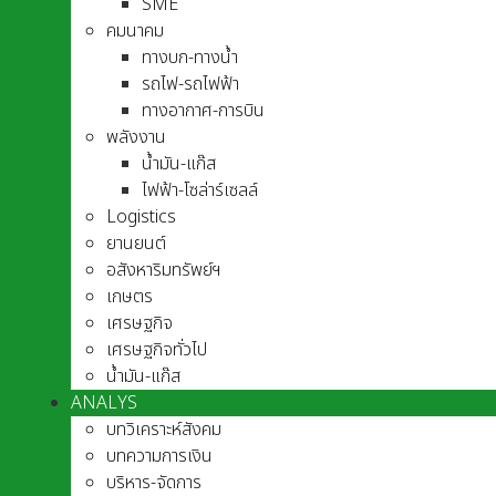
SME
คมนาคม
ทางบก-ทางน้ำ
รถไฟ-รถไฟฟ้า
ทางอากาศ-การบิน
พลังงาน
น้ำมัน-แก๊ส
ไฟฟ้า-โซล่าร์เซลล์
Logistics
ยานยนต์
อสังหาริมทรัพย์ฯ
เกษตร
เศรษฐกิจ
เศรษฐกิจทั่วไป
น้ำมัน-แก๊ส
ANALYS
บทวิเคราะห์สังคม
บทความการเงิน
บริหาร-จัดการ