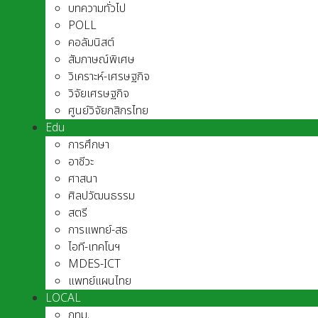
บทความทั่วไป
POLL
คอลัมนิสต์
สัมภาษณ์พิเศษ
วิเคราะห์-เศรษฐกิจ
วิจัยเศรษฐกิจ
ศูนย์วิจัยกสิกรไทย
Edu
การศึกษา
อาชีวะ
ศาสนา
ศิลปวัฒนธรรม
สตรี
การแพทย์-สธ
ไอที-เทคโนฯ
MDES-ICT
แพทย์แผนไทย
LOCAL
กทม.