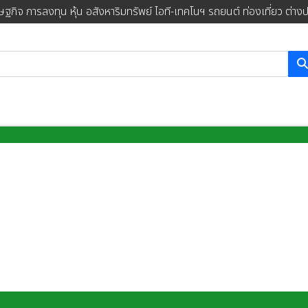
ษฐกิจ การลงทุน หุ้น อสังหาริมทรัพย์ ไอที-เทคโนฯ รถยนต์ ท่องเที่ยว ต่าง
การค้นหา