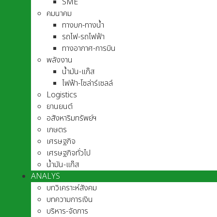
SME
คมนาคม
ทางบก-ทางน้ำ
รถไฟ-รถไฟฟ้า
ทางอากาศ-การบิน
พลังงาน
น้ำมัน-แก๊ส
ไฟฟ้า-โซล่าร์เซลล์
Logistics
ยานยนต์
อสังหาริมทรัพย์ฯ
เกษตร
เศรษฐกิจ
เศรษฐกิจทั่วไป
น้ำมัน-แก๊ส
ANALYS
บทวิเคราะห์สังคม
บทความการเงิน
บริหาร-จัดการ