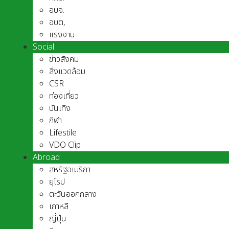
อบจ.
อบต,
แรงงาน
Social
ข่าวสังคม
สิ่งแวดล้อม
CSR
ท่องเที่ยว
บันเทิง
กีฬา
Lifestile
VDO Clip
Abroad
สหรัฐอเมริกา
ยุโรป
ตะวันออกกลาง
เกาหลี
ญี่ปุ่น