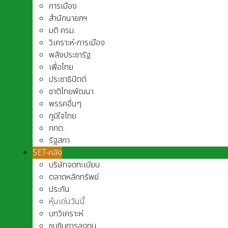
การเมือง
สำนักนายกฯ
มติ ครม.
วิเคราะห์-การเมือง
พลังประชารัฐ
เพื่อไทย
ประชาธิปัตต์
ชาติไทยพัฒนา
พรรคอื่นๆ
ภูมิใจไทย
กกต.
รัฐสภา
SET-คลัง
บริษัทจดทะเบียน
ตลาดหลักทรัพย์
ประกัน
หุ้นเด่นวันนี้
บทวิเคราะห์
ซุบซิบการลงทุน