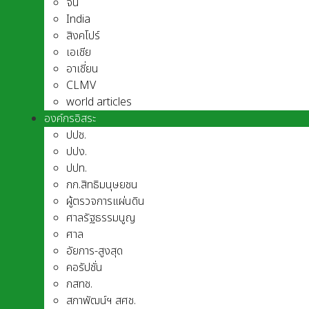
จีน
India
สิงคโปร์
เอเชีย
อาเชี่ยน
CLMV
world articles
องค์กรอิสระ
ปปช.
ปปง.
ปปท.
กก.สิทธิมนุษยชน
ผู้ตรวจการแผ่นดิน
ศาลรัฐธรรมนูญ
ศาล
อัยการ-สูงสุด
คอรัปชั่น
กสทช.
สภาพัฒน์ฯ สศช.