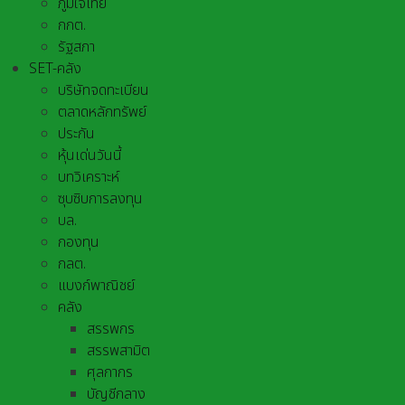
ภูมิใจไทย
กกต.
รัฐสภา
SET-คลัง
บริษัทจดทะเบียน
ตลาดหลักทรัพย์
ประกัน
หุ้นเด่นวันนี้
บทวิเคราะห์
ซุบซิบการลงทุน
บล.
กองทุน
กลต.
แบงก์พาณิชย์
คลัง
สรรพกร
สรรพสามิต
ศุลกากร
บัญชีกลาง