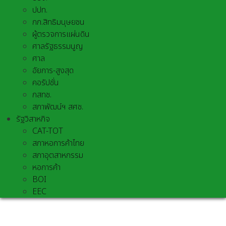
ปปท.
กก.สิทธิมนุษยชน
ผู้ตรวจการแผ่นดิน
ศาลรัฐธรรมนูญ
ศาล
อัยการ-สูงสุด
คอรัปชั่น
กสทช.
สภาพัฒน์ฯ สศช.
รัฐวิสาหกิจ
CAT-TOT
สภาหอการค้าไทย
สภาอุตสาหกรรม
หอการค้า
BOI
EEC