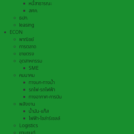
หนี้สาธารณะ
สศค.
ธปท.
leasing
ECON
พาณิชย์
การตลาด
ขายตรง
อุตสาหกรรม
SME
คมนาคม
ทางบก-ทางน้ำ
รถไฟ-รถไฟฟ้า
ทางอากาศ-การบิน
พลังงาน
น้ำมัน-แก๊ส
ไฟฟ้า-โซล่าร์เซลล์
Logistics
ยานยนต์