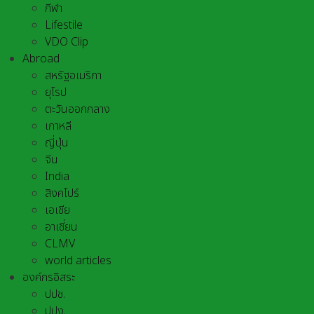
กีฬา
Lifestile
VDO Clip
Abroad
สหรัฐอเมริกา
ยุโรป
ตะวันออกกลาง
เกาหลี
ญี่ปุ่น
จีน
India
สิงคโปร์
เอเชีย
อาเชี่ยน
CLMV
world articles
องค์กรอิสระ
ปปช.
ปปง.