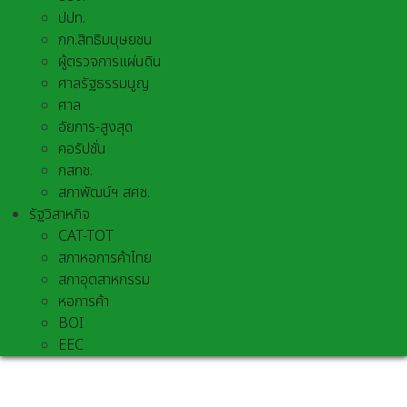
ปปท.
กก.สิทธิมนุษยชน
ผู้ตรวจการแผ่นดิน
ศาลรัฐธรรมนูญ
ศาล
อัยการ-สูงสุด
คอรัปชั่น
กสทช.
สภาพัฒน์ฯ สศช.
รัฐวิสาหกิจ
CAT-TOT
สภาหอการค้าไทย
สภาอุตสาหกรรม
หอการค้า
BOI
EEC