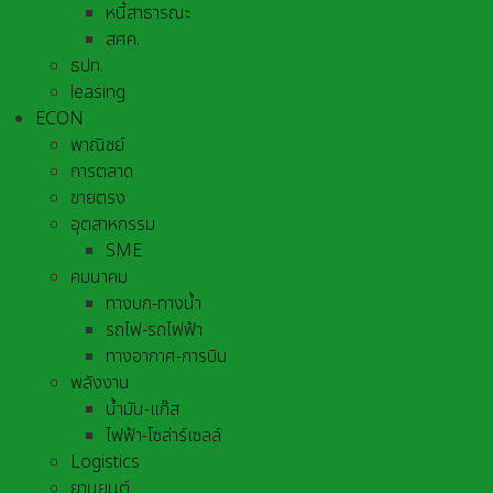
หนี้สาธารณะ
สศค.
ธปท.
leasing
ECON
พาณิชย์
การตลาด
ขายตรง
อุตสาหกรรม
SME
คมนาคม
ทางบก-ทางน้ำ
รถไฟ-รถไฟฟ้า
ทางอากาศ-การบิน
พลังงาน
น้ำมัน-แก๊ส
ไฟฟ้า-โซล่าร์เซลล์
Logistics
ยานยนต์