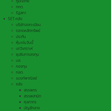
ภูมิใจไทย
กกต.
รัฐสภา
SET-คลัง
บริษัทจดทะเบียน
ตลาดหลักทรัพย์
ประกัน
หุ้นเด่นวันนี้
บทวิเคราะห์
ซุบซิบการลงทุน
บล.
กองทุน
กลต.
แบงก์พาณิชย์
คลัง
สรรพกร
สรรพสามิต
ศุลกากร
บัญชีกลาง