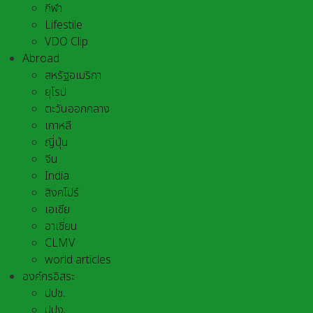
กีฬา
Lifestile
VDO Clip
Abroad
สหรัฐอเมริกา
ยุโรป
ตะวันออกกลาง
เกาหลี
ญี่ปุ่น
จีน
India
สิงคโปร์
เอเชีย
อาเชี่ยน
CLMV
world articles
องค์กรอิสระ
ปปช.
ปปง.