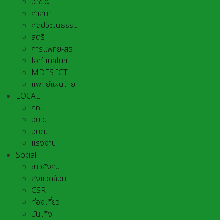
อาชีวะ
ศาสนา
ศิลปวัฒนธรรม
สตรี
การแพทย์-สธ
ไอที-เทคโนฯ
MDES-ICT
แพทย์แผนไทย
LOCAL
กทม.
อบจ.
อบต,
แรงงาน
Social
ข่าวสังคม
สิ่งแวดล้อม
CSR
ท่องเที่ยว
บันเทิง