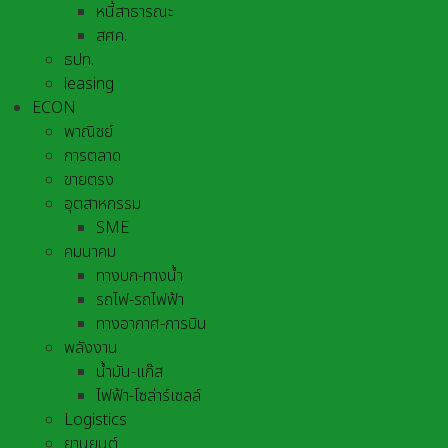
หนี้สาธารณะ
สศค.
ธปท.
leasing
ECON
พาณิชย์
การตลาด
ขายตรง
อุตสาหกรรม
SME
คมนาคม
ทางบก-ทางน้ำ
รถไฟ-รถไฟฟ้า
ทางอากาศ-การบิน
พลังงาน
น้ำมัน-แก๊ส
ไฟฟ้า-โซล่าร์เซลล์
Logistics
ยานยนต์