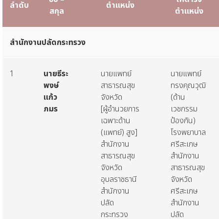
ลำดับ
ตำแหน่ง
สกุล
ตำแหน่ง
สำนักงานปลัดกระทรวง
1
นายธีระ
นายแพทย์
นายแพทย์
พงษ์
สาธารณสุข
ทรงคุณวุฒิ
แก้ว
จังหวัด
(ด้าน
ภมร
[ผู้อำนวยการ
เวชกรรม
เฉพาะด้าน
ป้องกัน)
(แพทย์) สูง]
โรงพยาบาล
สำนักงาน
ศรีสะเกษ
สาธารณสุข
สำนักงาน
จังหวัด
สาธารณสุข
อุบลราชธานี
จังหวัด
สำนักงาน
ศรีสะเกษ
ปลัด
สำนักงาน
กระทรวง
ปลัด