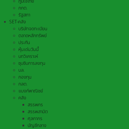
ภูมิใจไทย
กกต.
รัฐสภา
SET-คลัง
บริษัทจดทะเบียน
ตลาดหลักทรัพย์
ประกัน
หุ้นเด่นวันนี้
บทวิเคราะห์
ซุบซิบการลงทุน
บล.
กองทุน
กลต.
แบงก์พาณิชย์
คลัง
สรรพกร
สรรพสามิต
ศุลกากร
บัญชีกลาง