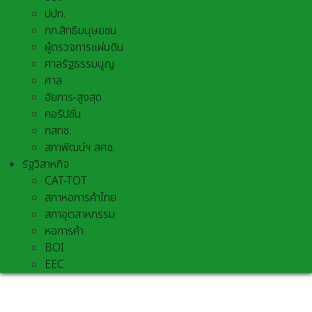
ปปท.
กก.สิทธิมนุษยชน
ผู้ตรวจการแผ่นดิน
ศาลรัฐธรรมนูญ
ศาล
อัยการ-สูงสุด
คอรัปชั่น
กสทช.
สภาพัฒน์ฯ สศช.
รัฐวิสาหกิจ
CAT-TOT
สภาหอการค้าไทย
สภาอุตสาหกรรม
หอการค้า
BOI
EEC