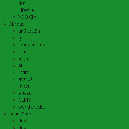
กีฬา
Lifestile
VDO Clip
Abroad
สหรัฐอเมริกา
ยุโรป
ตะวันออกกลาง
เกาหลี
ญี่ปุ่น
จีน
India
สิงคโปร์
เอเชีย
อาเชี่ยน
CLMV
world articles
องค์กรอิสระ
ปปช.
ปปง.