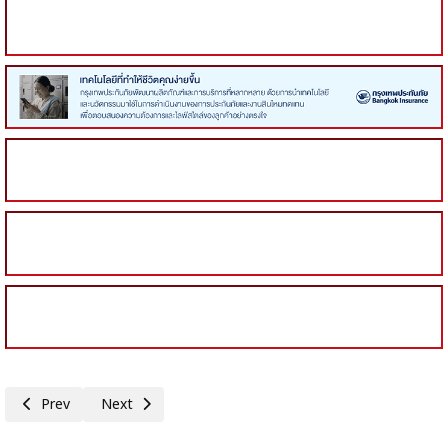
Previous article: สรุปข่าวการประชุมคณะรัฐมนตรี 7 กรกฎาคม 2569
Next article: ร่างแถลงการณ์ร่วมของนายกรัฐมนตรีไทยกับมาเล
Prev
Next