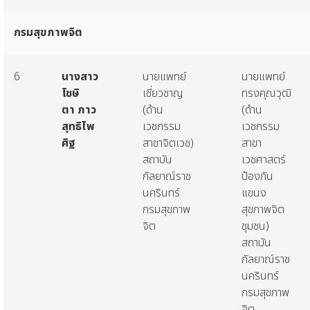
กรมสุขภาพจิต
6
นางสาว
นายแพทย์
นายแพทย์
โชษิ
เชี่ยวชาญ
ทรงคุณวุฒิ
ตา
ภาว
(ด้าน
(ด้าน
สุทธิไพ
เวชกรรม
เวชกรรม
ศิฐ
สาขาจิตเวช)
สาขา
สถาบัน
เวชศาสตร์
กัลยาณ์ราช
ป้องกัน
นครินทร์
แขนง
กรมสุขภาพ
สุขภาพจิต
จิต
ชุมชน)
สถาบัน
กัลยาณ์ราช
นครินทร์
กรมสุขภาพ
จิต