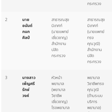
กระทรวง
2
นาย
สาธารณสุข
สาธารณสุข
อนันต์
นิเทศก์
นิเทศก์
กนก
(นายแพทย์
(นายแพทย์
ศิลป์
เชี่ยวชาญ)
ทรง
สำนักงาน
คุณวุฒิ)
ปลัด
สำนักงาน
กระทรวง
ปลัด
กระทรวง
3
นางสาว
หัวหน้า
พยาบาล
เพ็ญศรี
พยาบาล
วิชาชีพทรง
รักษ์
(พยาบาล
คุณวุฒิ
วงค์
วิชาชีพ
(ด้านระบบ
เชี่ยวชาญ)
บริการ
โรงพยาบาล
พยาบาล)