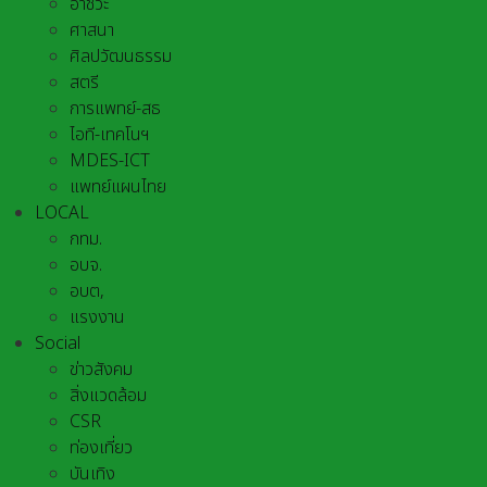
อาชีวะ
ศาสนา
ศิลปวัฒนธรรม
สตรี
การแพทย์-สธ
ไอที-เทคโนฯ
MDES-ICT
แพทย์แผนไทย
LOCAL
กทม.
อบจ.
อบต,
แรงงาน
Social
ข่าวสังคม
สิ่งแวดล้อม
CSR
ท่องเที่ยว
บันเทิง