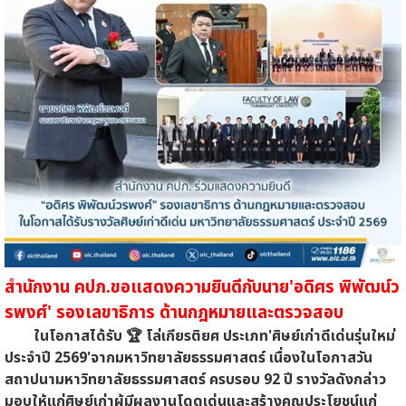
สำนักงาน คปภ.ขอแสดงความยินดีกับนาย'อดิศร พิพัฒน์ว
รพงศ์' รองเลขาธิการ ด้านกฎหมายและตรวจสอบ
ในโอกาสได้รับ 🏆 โล่เกียรติยศ ประเภท'ศิษย์เก่าดีเด่นรุ่นใหม่
ประจำปี 2569'จากมหาวิทยาลัยธรรมศาสตร์ เนื่องในโอกาสวัน
สถาปนามหาวิทยาลัยธรรมศาสตร์ ครบรอบ 92 ปี รางวัลดังกล่าว
มอบให้แก่ศิษย์เก่าผู้มีผลงานโดดเด่นและสร้างคุณประโยชน์แก่