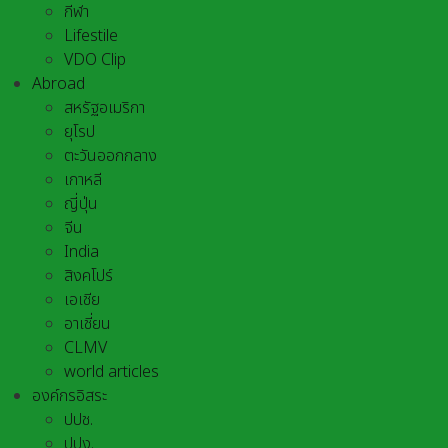
กีฬา
Lifestile
VDO Clip
Abroad
สหรัฐอเมริกา
ยุโรป
ตะวันออกกลาง
เกาหลี
ญี่ปุ่น
จีน
India
สิงคโปร์
เอเชีย
อาเชี่ยน
CLMV
world articles
องค์กรอิสระ
ปปช.
ปปง.