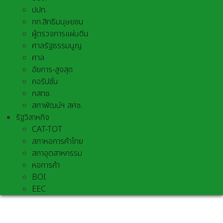
ปปท.
กก.สิทธิมนุษยชน
ผู้ตรวจการแผ่นดิน
ศาลรัฐธรรมนูญ
ศาล
อัยการ-สูงสุด
คอรัปชั่น
กสทช.
สภาพัฒน์ฯ สศช.
รัฐวิสาหกิจ
CAT-TOT
สภาหอการค้าไทย
สภาอุตสาหกรรม
หอการค้า
BOI
EEC