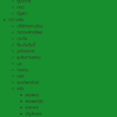
ภูมิใจไทย
กกต.
รัฐสภา
SET-คลัง
บริษัทจดทะเบียน
ตลาดหลักทรัพย์
ประกัน
หุ้นเด่นวันนี้
บทวิเคราะห์
ซุบซิบการลงทุน
บล.
กองทุน
กลต.
แบงก์พาณิชย์
คลัง
สรรพกร
สรรพสามิต
ศุลกากร
บัญชีกลาง