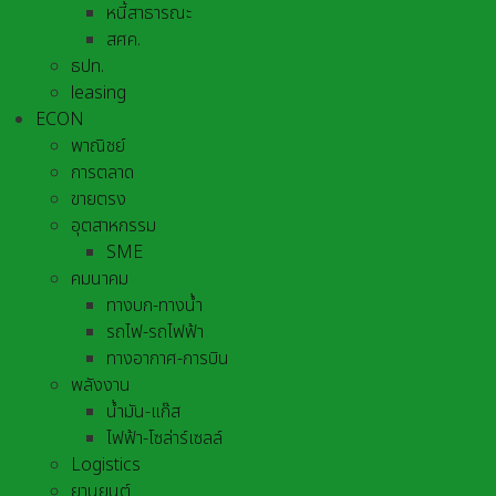
หนี้สาธารณะ
สศค.
ธปท.
leasing
ECON
พาณิชย์
การตลาด
ขายตรง
อุตสาหกรรม
SME
คมนาคม
ทางบก-ทางน้ำ
รถไฟ-รถไฟฟ้า
ทางอากาศ-การบิน
พลังงาน
น้ำมัน-แก๊ส
ไฟฟ้า-โซล่าร์เซลล์
Logistics
ยานยนต์