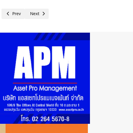
Previous article: OCEAN LIFE ไทยสมุทรประกันชีวิต จัดเต็มกิจกรรมแน่นบ
Next article: 75 ปี ประกันภัยไทยวิวัฒน์ คิดเผื่อแม้วันฝนตก 
Prev
Next