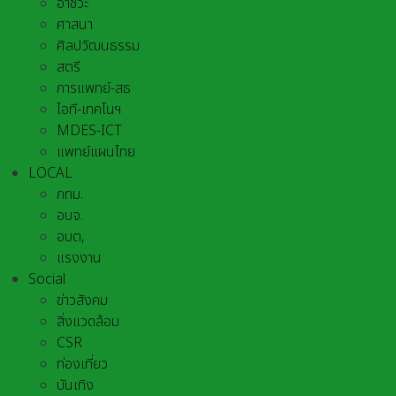
อาชีวะ
ศาสนา
ศิลปวัฒนธรรม
สตรี
การแพทย์-สธ
ไอที-เทคโนฯ
MDES-ICT
แพทย์แผนไทย
LOCAL
กทม.
อบจ.
อบต,
แรงงาน
Social
ข่าวสังคม
สิ่งแวดล้อม
CSR
ท่องเที่ยว
บันเทิง