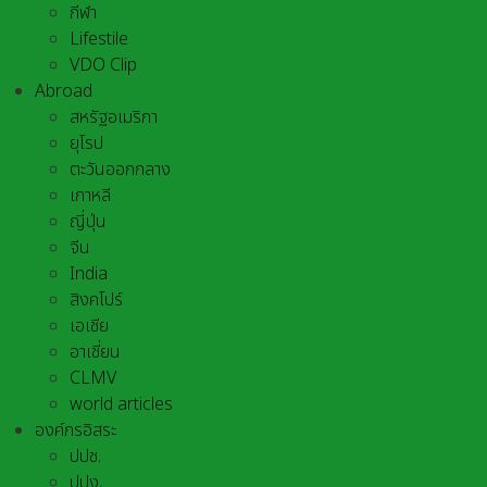
กีฬา
Lifestile
VDO Clip
Abroad
สหรัฐอเมริกา
ยุโรป
ตะวันออกกลาง
เกาหลี
ญี่ปุ่น
จีน
India
สิงคโปร์
เอเชีย
อาเชี่ยน
CLMV
world articles
องค์กรอิสระ
ปปช.
ปปง.