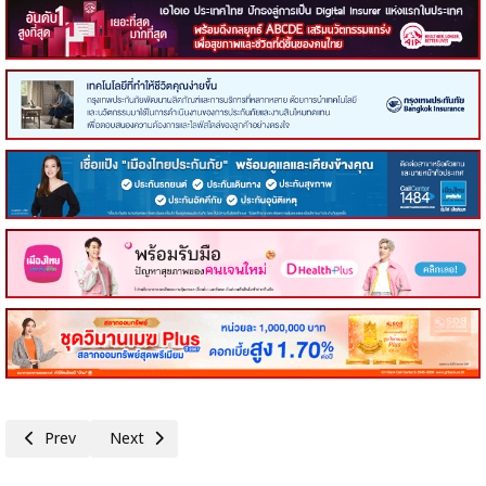
Previous article: IRPC คว้า 5 รางวัลยอดเยี่ยมแห่งเอเชีย จากเวที Asian
Next article: GFC ร่วมงาน mai FORUM 2026 โชว์ศักยภาพผู้ให้
Prev
Next