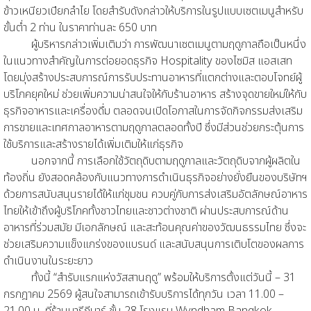
ข้าวเหนียวเปียกลำไย โดยสำรับดังกล่าวให้บริการในรูปแบบเซตเมนูสำหรับ
ขั้นต่ำ 2 ท่าน ในราคาท่านละ 650 บาท
ผู้บริหารกล่าวเพิ่มเติมว่า การพัฒนาเซตเมนูตามฤดูกาลถือเป็นหนึ่ง
ในแนวทางสำคัญในการต่อยอดธุรกิจ Hospitality ของไซมิส แอสเสท
โดยมุ่งสร้างประสบการณ์การรับประทานอาหารที่แตกต่างและตอบโจทย์ผู้
บริโภคยุคใหม่ ช่วยเพิ่มความน่าสนใจให้กับร้านอาหาร สร้างจุดขายใหม่ให้กับ
ธุรกิจอาหารและเครื่องดื่ม ตลอดจนเปิดโอกาสในการจัดกิจกรรมส่งเสริม
การขายและเทศกาลอาหารตามฤดูกาลตลอดทั้งปี ซึ่งมีส่วนช่วยกระตุ้นการ
ใช้บริการและสร้างรายได้เพิ่มเติมให้แก่ธุรกิจ
นอกจากนี้ การเลือกใช้วัตถุดิบตามฤดูกาลและวัตถุดิบจากผู้ผลิตใน
ท้องถิ่น ยังสอดคล้องกับแนวทางการดำเนินธุรกิจอย่างยั่งยืนของบริษัทฯ
ด้วยการสนับสนุนรายได้ให้แก่ชุมชน ควบคู่กับการส่งเสริมอัตลักษณ์อาหาร
ไทยให้เข้าถึงผู้บริโภคทั้งชาวไทยและชาวต่างชาติ ผ่านประสบการณ์ด้าน
อาหารที่ร่วมสมัย มีเอกลักษณ์ และสะท้อนคุณค่าของวัฒนธรรมไทย ซึ่งจะ
ช่วยเสริมความแข็งแกร่งของแบรนด์ และสนับสนุนการเติบโตของผลการ
ดำเนินงานในระยะยาว
ทั้งนี้ “สำรับแรกแห่งวัสสานฤดู” พร้อมให้บริการตั้งแต่วันนี้ – 31
กรกฎาคม 2569 ผู้สนใจสามารถเข้ารับบริการได้ทุกวัน เวลา 11.00 –