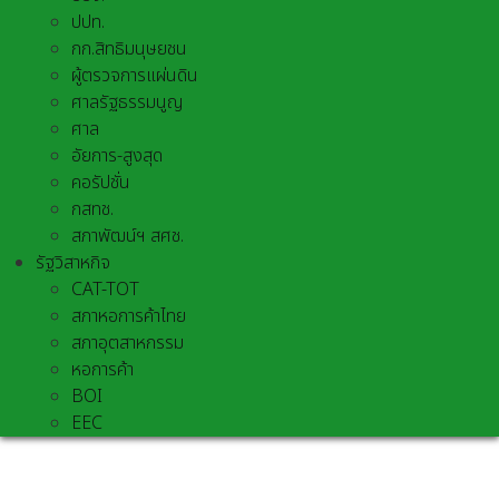
ปปท.
กก.สิทธิมนุษยชน
ผู้ตรวจการแผ่นดิน
ศาลรัฐธรรมนูญ
ศาล
อัยการ-สูงสุด
คอรัปชั่น
กสทช.
สภาพัฒน์ฯ สศช.
รัฐวิสาหกิจ
CAT-TOT
สภาหอการค้าไทย
สภาอุตสาหกรรม
หอการค้า
BOI
EEC