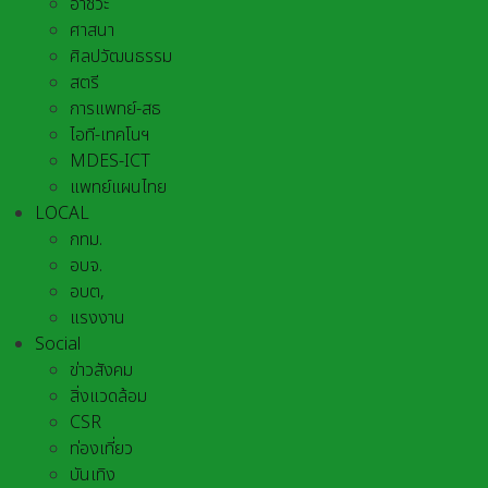
อาชีวะ
ศาสนา
ศิลปวัฒนธรรม
สตรี
การแพทย์-สธ
ไอที-เทคโนฯ
MDES-ICT
แพทย์แผนไทย
LOCAL
กทม.
อบจ.
อบต,
แรงงาน
Social
ข่าวสังคม
สิ่งแวดล้อม
CSR
ท่องเที่ยว
บันเทิง