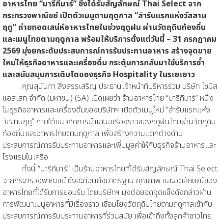
อาหารไทย “มารีกีมาร์” ซึ่งได้รับสัญลักษณ์ Thai Select จาก
กระทรวงพาณิชย์ เปิดตัวเมนูตามฤดูกาล “สำรับแรกแห่งวัสสาน
ฤดู” ถ่ายทอดเสน่ห์อาหารไทยในช่วงฤดูฝน ผ่านวัตถุดิบท้องถิ่น
และเมนูไทยตามฤดูกาล พร้อมให้บริการตั้งแต่วันนี้ – 31 กรกฎาคม
2569 มุ่งยกระดับประสบการณ์การรับประทานอาหาร สร้างจุดขาย
ใหม่ให้ธุรกิจอาหารและเครื่องดื่ม กระตุ้นการกลับมาใช้บริการซ้ำ
และสนับสนุนการเติบโตของธุรกิจ Hospitality ในระยะยาว
คุณสุนันทา สิ่งสรรเสริญ ประธานเจ้าหน้าที่บริหารร่วม บริษัท ไซมิส
แอสเสท จำกัด (มหาชน) (SA) เปิดเผยว่า ร้านอาหารไทย “มารีกีมาร์” หนึ่ง
ในธุรกิจอาหารและเครื่องดื่มของบริษัทฯ เปิดตัวเมนูใหม่ “สำรับแรกแห่ง
วัสสานฤดู” ภายใต้แนวคิดการนำเสนอเรื่องราวของฤดูฝนไทยผ่านวัตถุดิบ
ท้องถิ่นและอาหารไทยตามฤดูกาล เพื่อสร้างความแตกต่างด้าน
ประสบการณ์การรับประทานอาหารและเพิ่มมูลค่าให้กับธุรกิจร้านอาหารและ
โรงแรมในเครือ
ทั้งนี้ “มารีกีมาร์” เป็นร้านอาหารไทยที่ได้รับสัญลักษณ์ Thai Select
จากกระทรวงพาณิชย์ ซึ่งสะท้อนถึงมาตรฐาน คุณภาพ และอัตลักษณ์ของ
อาหารไทยที่ได้รับการยอมรับ โดยบริษัทฯ มุ่งต่อยอดจุดแข็งดังกล่าวผ่าน
การพัฒนาเมนูอาหารที่มีเรื่องราว เชื่อมโยงวัตถุดิบไทยตามฤดูกาลเข้ากับ
ประสบการณ์การรับประทานอาหารที่ร่วมสมัย เพื่อเข้าถึงทั้งลูกค้าชาวไทย