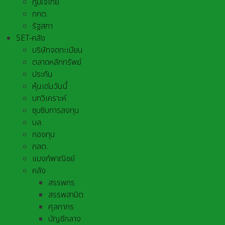
ภูมิใจไทย
กกต.
รัฐสภา
SET-คลัง
บริษัทจดทะเบียน
ตลาดหลักทรัพย์
ประกัน
หุ้นเด่นวันนี้
บทวิเคราะห์
ซุบซิบการลงทุน
บล.
กองทุน
กลต.
แบงก์พาณิชย์
คลัง
สรรพกร
สรรพสามิต
ศุลกากร
บัญชีกลาง