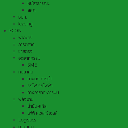
หนี้สาธารณะ
สศค.
ธปท.
leasing
ECON
พาณิชย์
การตลาด
ขายตรง
อุตสาหกรรม
SME
คมนาคม
ทางบก-ทางน้ำ
รถไฟ-รถไฟฟ้า
ทางอากาศ-การบิน
พลังงาน
น้ำมัน-แก๊ส
ไฟฟ้า-โซล่าร์เซลล์
Logistics
ยานยนต์