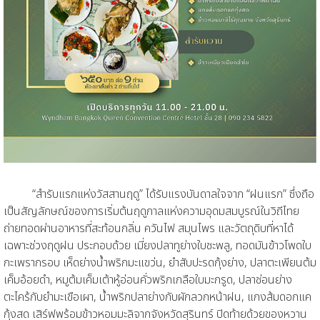
“สำรับแรกแห่งวัสสานฤดู” ได้รับแรงบันดาลใจจาก “ฝนแรก” ซึ่งถือ
เป็นสัญลักษณ์ของการเริ่มต้นฤดูกาลแห่งความอุดมสมบูรณ์ในวิถีไทย
ถ่ายทอดผ่านอาหารที่สะท้อนกลิ่น ควันไฟ สมุนไพร และวัตถุดิบที่หาได้
เฉพาะช่วงฤดูฝน ประกอบด้วย เมี่ยงปลาทูย่างใบชะพลู, ทอดมันข้าวโพดใบ
กะเพรากรอบ เห็ดย่างน้ำพริกมะแขว่น, ยำสับปะรดกุ้งย่าง, ปลาตะเพียนต้ม
เค็มอ้อยดำ, หมูต้มเค็มเต้าหู้อ่อนคั่วพริกเกลือใบมะกรูด, ปลาช่อนย่าง
ตะไคร้กับยำมะเขือเผา, น้ำพริกปลาย่างกับผักลวกหน้าฝน, แกงส้มดอกแค
กุ้งสด เสิร์ฟพร้อมข้าวหอมมะลิจากจังหวัดสุรินทร์ ปิดท้ายด้วยของหวาน