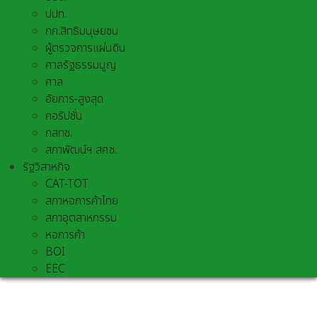
ปปท.
กก.สิทธิมนุษยชน
ผู้ตรวจการแผ่นดิน
ศาลรัฐธรรมนูญ
ศาล
อัยการ-สูงสุด
คอรัปชั่น
กสทช.
สภาพัฒน์ฯ สศช.
รัฐวิสาหกิจ
CAT-TOT
สภาหอการค้าไทย
สภาอุตสาหกรรม
หอการค้า
BOI
EEC