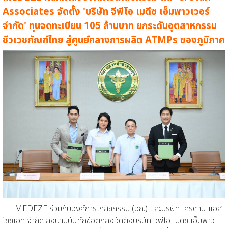
Associates จัดตั้ง 'บริษัท จีพีโอ เมดีซ เอ็มพาวเวอร์
จำกัด' ทุนจดทะเบียน 105 ล้านบาท ยกระดับอุตสาหกรรม
ชีวเวชภัณฑ์ไทย สู่ศูนย์กลางการผลิต ATMPs ของภูมิภาค
MEDEZE ร่วมกับองค์การเภสัชกรรม (อภ.) และบริษัท เครตาน แอส
โซซิเอท จำกัด ลงนามบันทึกข้อตกลงจัดตั้งบริษัท จีพีโอ เมดีซ เอ็มพาว