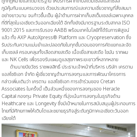
ถูกกฎหมายและได้มาตรฐาน ให้บริการฝากเก็บสเต็มเซลล์และเซลล์
ภูมิคุ้มกันแบบครบวงจร ด้วยประสบการณ์และความเชี่ยวชาญที่สั่งสมมา
อย่างยาวนาน จนก้าวขึ้นเป็น ผู้นำด้านการฝากเก็บสเต็มเซลล์เฉพาะบุคคล
ที่ดีที่สุดในเอเชียตะวันออกเฉียงใต้ อีกทั้งยังมีมาตรฐานระดับสากล ISO
9001:2015 และการรับรอง AABB พร้อมเทคโนโลยีที่ได้รับการพิสูจน์
แล้ว ทั้ง AXP AutoXpress® Platform และ Cryopreservation ซึ่ง
รับประกันความแม่นยำและปลอดภัยในทุกขั้นตอนของการคัดแยกและจัด
เก็บเซลล์ ครอบคลุมทั้งเลือดสายสะดือ เนื้อเยื่อสายสะดือ ไขมัน รากผม
และ NK Cells เพื่อรองรับแผนดูแลสุขภาพระยะยาวที่หลากหลาย
ด้านนายปิยวัชร ราชพลสิทธิ์ ประธานเจ้าหน้าที่บริหาร บริษัท เครตาน
แอสโซซิเอท จำกัด ผู้เชี่ยวชาญด้านการลงทุนและการพัฒนาโครงการ
กล่าวเพิ่มเติมว่า เครตาน แอสโซซิเอท การเข้าร่วมของ Cretan
Associates ในครั้งนี้ เป็นส่วนหนึ่งของการลงทุนของ Heracle
Capital กองทุน Private Equity ที่มุ่งเน้นการลงทุนในธุรกิจด้าน
Healthcare และ Longevity ซึ่งมีเป้าหมายในการสนับสนุนผู้ประกอบการ
ไทยที่มีศักยภาพให้เติบโตและขยายธุรกิจสู่ระดับภูมิภาคเอเชียตะวันออก
เฉียงใต้