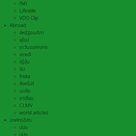
กีฬา
Lifestile
VDO Clip
Abroad
สหรัฐอเมริกา
ยุโรป
ตะวันออกกลาง
เกาหลี
ญี่ปุ่น
จีน
India
สิงคโปร์
เอเชีย
อาเชี่ยน
CLMV
world articles
องค์กรอิสระ
ปปช.
ปปง.