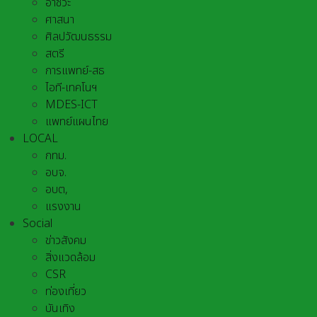
อาชีวะ
ศาสนา
ศิลปวัฒนธรรม
สตรี
การแพทย์-สธ
ไอที-เทคโนฯ
MDES-ICT
แพทย์แผนไทย
LOCAL
กทม.
อบจ.
อบต,
แรงงาน
Social
ข่าวสังคม
สิ่งแวดล้อม
CSR
ท่องเที่ยว
บันเทิง