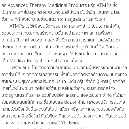
คือ Advanced Therapy Medicinal Products หรือ ATMPs ซึ่ง
เป็นการแพทย์ขั้นสูง ครอบคลุมทั้งเซลล์บำบัด ยีนบำบัด และเทคโนโลยี
ชีวภาพ ที่กำลังเข้ามาเปลี่ยนแนวทางการดูแลรักษาโรคทั่วโลก
ATMPs ไม่ใช่เพียงนวัตกรรมทางการแพทย์ แต่เป็นโอกาสสำคัญ
ของประเทศไทยในการสร้างความมั่นคงด้านสุขภาพ ลดการพึ่งพา
เทคโนโลยีจากต่างประเทศ และเพิ่มขีดความสามารถในการแข่งขันของ
ประเทศ การลงทุนด้านเทคโนโลยีการแพทย์ขั้นสูงในวันนี้ จึงเป็นการ
ลงทุนเพื่ออนาคต เป็นการสร้างรากฐานให้ประเทศไทยสามารถก้าวสู่การ
เป็น Medical Innovation Hub อย่างแท้จริง
พร้อมกันนี้ ได้แสดงความยินดีและชื่นชมคณะผู้บริหารและทีมงานทุก
ภาคส่วนได้แก่ องค์การเภสัชกรรม ซึ่งเป็นองค์กรหลักด้านความมั่นคงทาง
ยาและระบบสุขภาพของประเทศ บริษัท เมดีซ กรุ๊ป จำกัด (มหาชน) องค์กร
ไทยที่มุ่งมั่นพัฒนาเทคโนโลยีด้านเซลล์และชีวภาพ จนสามารถสร้าง
มาตรฐานในระดับสากล รวมถึงบริษัท เครตาน แอสโซซิเอท จำกัด ที่เข้ามา
ร่วมสนับสนุนให้เกิดการเชื่อมโยงและต่อยอดศักยภาพของนวัตกรรมไทย
ความร่วมมือครั้งนี้แสดงให้เห็นว่า เมื่อภาครัฐและภาคเอกชนรวมพลังกัน
จะสามารถสร้างสิ่งใหม่ ที่ไม่เพียงเกิดประโยชน์ต่อองค์กร แต่เกิดประโยชน์
ต่อประชาชน และสร้างอนาคตใหม่ให้กับประเทศ