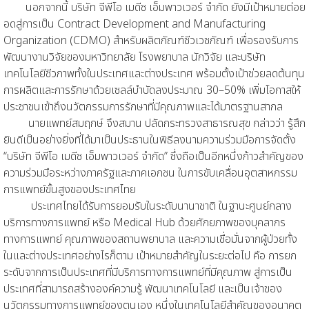
นอกจากนี้ บริษัท จีพีโอ เมดีซ เอ็มพาวเวอร์ จำกัด ยังมีเป้าหมายต่อย
อดสู่การเป็น Contract Development and Manufacturing
Organization (CDMO) สำหรับผลิตภัณฑ์ชีวเวชภัณฑ์ เพื่อรองรับการ
พัฒนางานวิจัยของมหาวิทยาลัย โรงพยาบาล นักวิจัย และบริษัท
เทคโนโลยีชีวภาพทั้งในประเทศและต่างประเทศ พร้อมตั้งเป้าช่วยลดต้นทุน
การผลิตและการรักษาด้วยเซลล์บำบัดลงประมาณ 30–50% เพิ่มโอกาสให้
ประชาชนเข้าถึงนวัตกรรมการรักษาที่มีคุณภาพและได้มาตรฐานสากล
นายแพทย์สมฤกษ์ จึงสมาน ปลัดกระทรวงสาธารณสุข กล่าวว่า รู้สึก
ยินดีเป็นอย่างยิ่งที่ได้มาเป็นประธานในพิธีลงนามความร่วมมือการจัดตั้ง
“บริษัท จีพีโอ เมดีซ เอ็มพาวเวอร์ จำกัด” ซึ่งถือเป็นอีกหนึ่งก้าวสำคัญของ
ความร่วมมือระหว่างภาครัฐและภาคเอกชน ในการขับเคลื่อนอุตสาหกรรม
การแพทย์ขั้นสูงของประเทศไทย
ประเทศไทยได้รับการยอมรับในระดับนานาชาติ ในฐานะศูนย์กลาง
บริการทางการแพทย์ หรือ Medical Hub ด้วยศักยภาพของบุคลากร
ทางการแพทย์ คุณภาพของสถานพยาบาล และความเชื่อมั่นจากผู้ป่วยทั้ง
ในและต่างประเทศอย่างไรก็ตาม เป้าหมายสำคัญในระยะต่อไป คือ การยก
ระดับจากการเป็นประเทศที่มีบริการทางการแพทย์ที่มีคุณภาพ สู่การเป็น
ประเทศที่สามารถสร้างองค์ความรู้ พัฒนาเทคโนโลยี และเป็นเจ้าของ
นวัตกรรมทางการแพทย์ของตนเอง หนึ่งในเทคโนโลยีสำคัญของอนาคต