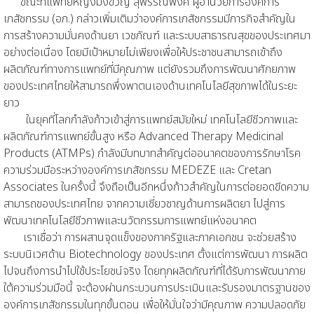
ขณะที่แพทย์หญิงมิ่งขวัญ สุพรรณพงศ์ ผู้อำนวยการองค์การ
เภสัชกรรม (อภ.) กล่าวเพิ่มเติมว่าองค์การเภสัชกรรมมีภารกิจสำคัญใน
การสร้างความมั่นคงด้านยา เวชภัณฑ์ และระบบสาธารณสุขของประเทศมา
อย่างต่อเนื่อง โดยมีเป้าหมายไม่เพียงเพื่อให้ประชาชนสามารถเข้าถึง
ผลิตภัณฑ์ทางการแพทย์ที่มีคุณภาพ แต่ยังรวมถึงการพัฒนาศักยภาพ
ของประเทศไทยให้สามารถพึ่งพาตนเองด้านเทคโนโลยีสุขภาพได้ในระยะ
ยาว
ในยุคที่โลกกำลังก้าวเข้าสู่การแพทย์สมัยใหม่ เทคโนโลยีชีวภาพและ
ผลิตภัณฑ์การแพทย์ขั้นสูง หรือ Advanced Therapy Medicinal
Products (ATMPs) กำลังมีบทบาทสำคัญต่ออนาคตของการรักษาโรค
ความร่วมมือระหว่างองค์การเภสัชกรรม MEDEZE และ Cretan
Associates ในครั้งนี้ จึงถือเป็นอีกหนึ่งก้าวสำคัญในการต่อยอดขีดความ
สามารถของประเทศไทย จากความเชี่ยวชาญด้านการผลิตยา ไปสู่การ
พัฒนาเทคโนโลยีชีวภาพและนวัตกรรมการแพทย์แห่งอนาคต
เราเชื่อว่า การผสานจุดแข็งของภาครัฐและภาคเอกชน จะช่วยสร้าง
ระบบนิเวศด้าน Biotechnology ของประเทศ ตั้งแต่การพัฒนา การผลิต
ไปจนถึงการนำไปใช้ประโยชน์จริง โดยทุกผลิตภัณฑ์ที่ได้รับการพัฒนาภาย
ใต้ความร่วมมือนี้ จะต้องผ่านกระบวนการประเมินและรับรองมาตรฐานของ
องค์การเภสัชกรรมในทุกขั้นตอน เพื่อให้มั่นใจว่ามีคุณภาพ ความปลอดภัย