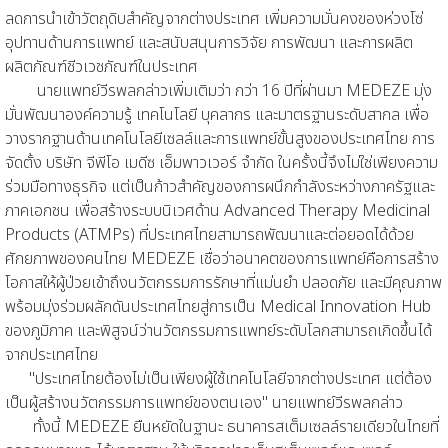
ลดการนำเข้าวัตถุดิบสำคัญจากต่างประเทศ เพิ่มความมั่นคงของห่วงโซ่
อุปทานด้านการแพทย์ และสนับสนุนการวิจัย การพัฒนา และการผลิต
ผลิตภัณฑ์ชีวเวชภัณฑ์ในประเทศ
นายแพทย์วีรพลกล่าวเพิ่มเติมว่า กว่า 16 ปีที่ผ่านมา MEDEZE มุ่ง
มั่นพัฒนาองค์ความรู้ เทคโนโลยี บุคลากร และมาตรฐานระดับสากล เพื่อ
วางรากฐานด้านเทคโนโลยีเซลล์และการแพทย์ขั้นสูงของประเทศไทย การ
จัดตั้ง บริษัท จีพีโอ เมดีซ เอ็มพาวเวอร์ จำกัด ในครั้งนี้จึงไม่ใช่เพียงความ
ร่วมมือทางธุรกิจ แต่เป็นก้าวสำคัญของการผนึกกำลังระหว่างภาครัฐและ
ภาคเอกชน เพื่อสร้างระบบนิเวศด้าน Advanced Therapy Medicinal
Products (ATMPs) ที่ประเทศไทยสามารถพัฒนาและต่อยอดได้ด้วย
ศักยภาพของคนไทย MEDEZE เชื่อว่าอนาคตของการแพทย์คือการสร้าง
โอกาสให้ผู้ป่วยเข้าถึงนวัตกรรมการรักษาที่แม่นยำ ปลอดภัย และมีคุณภาพ
พร้อมมุ่งร่วมผลักดันประเทศไทยสู่การเป็น Medical Innovation Hub
ของภูมิภาค และพิสูจน์ว่านวัตกรรมการแพทย์ระดับโลกสามารถเกิดขึ้นได้
จากประเทศไทย
"ประเทศไทยต้องไม่เป็นเพียงผู้ใช้เทคโนโลยีจากต่างประเทศ แต่ต้อง
เป็นผู้สร้างนวัตกรรมการแพทย์ของตนเอง" นายแพทย์วีรพลกล่าว
ทั้งนี้ MEDEZE ยืนหยัดในฐานะ ธนาคารสเต็มเซลล์รายเดียวในไทยที่