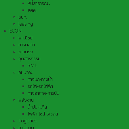
หนี้สาธารณะ
สศค.
ธปท.
leasing
ECON
พาณิชย์
การตลาด
ขายตรง
อุตสาหกรรม
SME
คมนาคม
ทางบก-ทางน้ำ
รถไฟ-รถไฟฟ้า
ทางอากาศ-การบิน
พลังงาน
น้ำมัน-แก๊ส
ไฟฟ้า-โซล่าร์เซลล์
Logistics
ยานยนต์