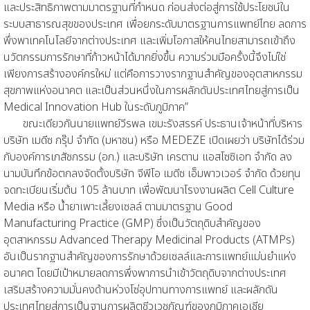
และประสิทธิภาพตามมาตรฐานที่กำหนด ก่อนส่งต่อสู่การใช้ประโยชน์ใน
ระบบสาธารณสุขของประเทศ เพื่อยกระดับมาตรฐานการแพทย์ไทย ลดการ
พึ่งพาเทคโนโลยีจากต่างประเทศ และเพิ่มโอกาสให้คนไทยสามารถเข้าถึง
นวัตกรรมการรักษาที่ก้าวหน้าได้มากยิ่งขึ้น ความร่วมมือครั้งนี้จึงไม่ใช่
เพียงการสร้างองค์กรใหม่ แต่คือการวางรากฐานสำคัญของอุตสาหกรรม
สุขภาพแห่งอนาคต และเป็นส่วนหนึ่งในการผลักดันประเทศไทยสู่การเป็น
Medical Innovation Hub ในระดับภูมิภาค”
ขณะเดียวกันนายแพทย์วีรพล เขมะรังสรรค์ ประธานเจ้าหน้าที่บริหาร
บริษัท เมดีซ กรุ๊ป จำกัด (มหาชน) หรือ MEDEZE เปิดเผยว่า บริษัทได้ร่วม
กับองค์การเภสัชกรรม (อภ.) และบริษัท เครตาน แอสโซซิเอท จำกัด ลง
นามบันทึกข้อตกลงจัดตั้งบริษัท จีพีโอ เมดีซ เอ็มพาวเวอร์ จำกัด ด้วยทุน
จดทะเบียนเริ่มต้น 105 ล้านบาท เพื่อพัฒนาโรงงานผลิต Cell Culture
Media หรือ น้ำยาเพาะเลี้ยงเซลล์ ตามมาตรฐาน Good
Manufacturing Practice (GMP) ซึ่งเป็นวัตถุดิบสำคัญของ
อุตสาหกรรม Advanced Therapy Medicinal Products (ATMPs)
อันเป็นรากฐานสำคัญของการรักษาด้วยเซลล์และการแพทย์แม่นยำแห่ง
อนาคต โดยมีเป้าหมายลดการพึ่งพาการนำเข้าวัตถุดิบจากต่างประเทศ
เสริมสร้างความมั่นคงด้านห่วงโซ่อุปทานทางการแพทย์ และผลักดัน
ประเทศไทยสู่การเป็นฐานการผลิตชีวเวชภัณฑ์ของภูมิภาคเอเชีย