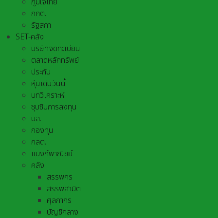
ภูมิใจไทย
กกต.
รัฐสภา
SET-คลัง
บริษัทจดทะเบียน
ตลาดหลักทรัพย์
ประกัน
หุ้นเด่นวันนี้
บทวิเคราะห์
ซุบซิบการลงทุน
บล.
กองทุน
กลต.
แบงก์พาณิชย์
คลัง
สรรพกร
สรรพสามิต
ศุลกากร
บัญชีกลาง