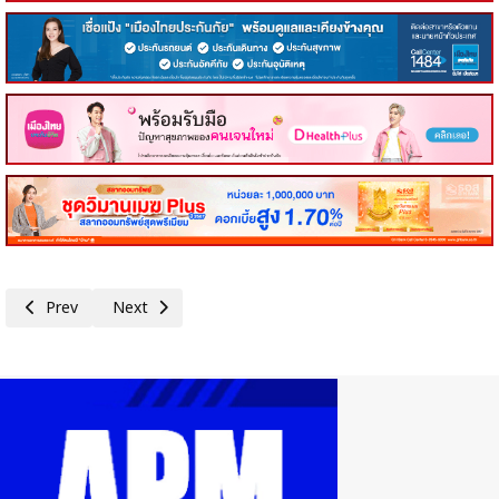
Previous article: KAsset ชู 4 กองทุนผลตอบแทนยืนหนึ่ง ตอกย้ำความเชี่ยว
Next article: สร้างประวัติศาสตร์หน้าใหม่! บลจ.กสิกรไทย พิช
Prev
Next