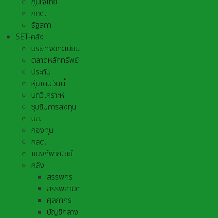
ภูมิใจไทย
กกต.
รัฐสภา
SET-คลัง
บริษัทจดทะเบียน
ตลาดหลักทรัพย์
ประกัน
หุ้นเด่นวันนี้
บทวิเคราะห์
ซุบซิบการลงทุน
บล.
กองทุน
กลต.
แบงก์พาณิชย์
คลัง
สรรพกร
สรรพสามิต
ศุลกากร
บัญชีกลาง