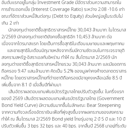
อันดับแรกอยู่ในกลุ่ม Investment Grade มีอัตราส่วนความสามารถใน
การชำระดอกเบี้ย (Interest Coverage Ratio) ระหว่าง 2.08 -10.6 เท่า
ขณะที่อัตราส่วนหนี้สินต่อทุน (Debt to Equity) ส่วนใหญ่อยู่ในระดับไม่
เกิน 2 เท่า
นักลงทุนต่างชาติซื้อสุทธิตราสารหนี้ไทย 30,043 ล้านบาท: ในไตรมาส
2/2569 นักลงทุนต่างชาติยังคงซื้อสุทธิอีก 10,453 ล้านบาท ต่อ
เนื่องจากไตรมาสแรก โดยเป็นการซื้อสุทธิในเดือนเมษายนและพฤษภาคม
และขายสุทธิในเดือนมิถุนายหลังจากเริ่มมีความชัดเจนในการเจรจายุติ
สงครามสหรัฐ-อิสราเอลกับอิหร่าน ทำให้ ณ สิ้นไตรมาส 2/2569 นัก
ลงทุนต่างชาติซื้อสุทธิตราสารหนี้ไทยรวม 30,043 ล้านบาท และมียอดการ
ถือครอง 9.47 แสนล้านบาท คิดเป็น 5.2% ของมูลค่าคงค้างตลาดตราสาร
หนี้ไทย โดยตราสารหนี้ไทยที่ต่างชาติถือครองมีอายุคงเหลือเฉลี่ย 8.5 ปี
เพิ่มขึ้นจาก 8.1 ปี เมื่อสิ้นปีที่ผ่านมา
เส้นอัตราผลตอบแทนพันธบัตรรัฐบาลไทยปรับตัวสูงขึ้น: ในครึ่งแรก
ของปี 2569 เส้นอัตราผลตอบแทนพันธบัตรรัฐบาลไทย (Government
Bond Yield Curve) มีความชันมากขึ้นในลักษณะ Bear Steepening
จากความกังวลเรื่องอัตราเงินเฟ้อที่พุ่งสูงขึ้นจากผลกระทบของสงคราม
ทำให้ ณ สิ้นไตรมาส 2/2569 Bond yield ไทยรุ่นอายุ 2 ปี 5 ปี และ 10 ปี
ปรับตัวเพิ่มขึ้น 3 bps 32 bps และ 40 bps. จากสิ้นปี 2568 มาอยู่ที่ระดับ