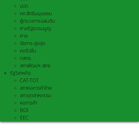
ปปท.
กก.สิทธิมนุษยชน
ผู้ตรวจการแผ่นดิน
ศาลรัฐธรรมนูญ
ศาล
อัยการ-สูงสุด
คอรัปชั่น
กสทช.
สภาพัฒน์ฯ สศช.
รัฐวิสาหกิจ
CAT-TOT
สภาหอการค้าไทย
สภาอุตสาหกรรม
หอการค้า
BOI
EEC