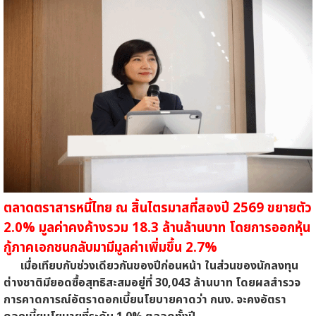
ตลาดตราสารหนี้ไทย ณ สิ้นไตรมาสที่สองปี 2569 ขยายตัว
2.0% มูลค่าคงค้างรวม 18.3 ล้านล้านบาท โดยการออกหุ้น
กู้ภาคเอกชนกลับมามีมูลค่าเพิ่มขึ้น 2.7%
เมื่อเทียบกับช่วงเดียวกันของปีก่อนหน้า ในส่วนของนักลงทุน
ต่างชาติมียอดซื้อสุทธิสะสมอยู่ที่ 30,043 ล้านบาท โดยผลสำรวจ
การคาดการณ์อัตราดอกเบี้ยนโยบายคาดว่า กนง. จะคงอัตรา