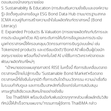
ตอบสนองนักลงทุนรายย่อย
S: Sustainability & Education (การส่งเสริมความยั่งยืนและองค์ความ
รู้)-จัดตั้งศูนย์กลางข้อมูล ESG Bond Data Hub ตามมาตรฐานสากล
ICMA ควบคู่กับการสร้างความเข้าใจในผลิตภัณฑ์ตราสารหนี้ (Bond
Literacy)
E: Expanded Products & Valuation (การขยายผลิตภัณฑ์บริการและ
การประเมินมูลค่าด้วย AI)-ยกระดับการให้บริการข้อมูลและการประเมิน
มูลค่าตราสารหนี้ให้ครอบคลุมนวัตกรรมทางการเงินรูปแบบใหม่ เช่น
Tokenized products และเตรียมเปิดตัว'Bond AI'เพื่อเป็นผู้ช่วยนัก
ลงทุนรายย่อย พร้อมทั้งนำเทคโนโลยี AI มาใช้ในการวิเคราะห์ตลาดและ
พัฒนาผลิตภัณฑ์ใหม่ๆ
“เป้าหมายของแผนยุทธศาสตร์ RISE ในครั้งนี้ คือการขับเคลื่อนตลาด
ตราสารหนี้ไทยไปสู่การเป็น 'Sustainable Bond Market'หรือตลาด
ตราสารหนี้ที่ยั่งยืนในทุกมิติ ทั้งการเติบโตด้านนวัตกรรม ความน่าเชื่อถือ
ในระบบกำกับดูแล และการเป็นเสาหลักที่แข็งแกร่งในการสนับสนุน
เศรษฐกิจสีเขียวและสังคมไทยอย่างยั่งยืน
โดย ThaiBMA พร้อมจับมือกับพันธมิตรทุกภาคส่วนเพื่อผลักดันวิสัย
ทัศน์นี้ให้สำเร็จตามแผนงาน”กรรมการผู้จัดการ ThaiBMA กล่าว