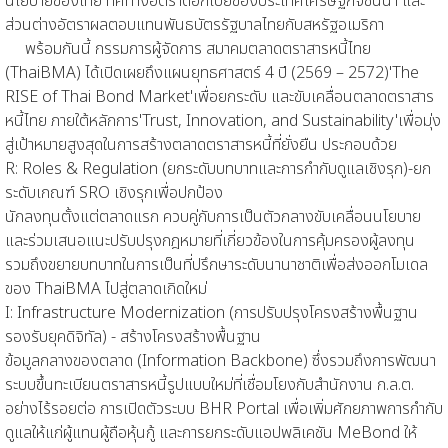
นโยบายของไทย ทิศทางอัตราดอกเบี้ยของประเทศเศรษฐกิจชั้นนำ และ
ส่วนต่างอัตราผลตอบแทนพันธบัตรรัฐบาลไทยกับสหรัฐอเมริกา
พร้อมกันนี้ กรรมการผู้จัดการ สมาคมตลาดตราสารหนี้ไทย
(ThaiBMA) ได้เปิดเผยถึงแผนยุทธศาสตร์ 4 ปี (2569 – 2572)'The
RISE of Thai Bond Market'เพื่อยกระดับ และขับเคลื่อนตลาดตราสาร
หนี้ไทย ภายใต้หลักการ'Trust, Innovation, and Sustainability'เพื่อมุ่ง
สู่เป้าหมายสูงสุดในการสร้างตลาดตราสารหนี้ที่ยั่งยืน ประกอบด้วย
R: Roles & Regulation (ยกระดับบทบาทและการกำกับดูแลเชิงรุก)-ยก
ระดับเกณฑ์ SRO เชิงรุกเพื่อปกป้อง
นักลงทุนตั้งแต่ตลาดแรก ควบคู่กับการเป็นตัวกลางขับเคลื่อนนโยบาย
และร่วมเสนอแนะปรับปรุงกฎหมายที่เกี่ยวข้องในการคุ้มครองผู้ลงทุน
รวมถึงขยายบทบาทในการเป็นที่ปรึกษาระดับนานาชาติเพื่อส่งออกโมเดล
ของ ThaiBMA ไปสู่ตลาดเกิดใหม่
I: Infrastructure Modernization (การปรับปรุงโครงสร้างพื้นฐาน
รองรับยุคดิจิทัล) - สร้างโครงสร้างพื้นฐาน
ข้อมูลกลางของตลาด (Information Backbone) ซึ่งรวมถึงการพัฒนา
ระบบขึ้นทะเบียนตราสารหนี้รูปแบบใหม่ที่เชื่อมโยงกับสำนักงาน ก.ล.ต.
อย่างไร้รอยต่อ การเปิดตัวระบบ BHR Portal เพื่อเพิ่มศักยภาพการกำกับ
ดูแลให้แก่ผู้แทนผู้ถือหุ้นกู้ และการยกระดับแอปพลิเคชัน MeBond ให้