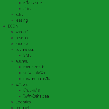
หนี้สาธารณะ
สศค.
ธปท.
leasing
ECON
พาณิชย์
การตลาด
ขายตรง
อุตสาหกรรม
SME
คมนาคม
ทางบก-ทางน้ำ
รถไฟ-รถไฟฟ้า
ทางอากาศ-การบิน
พลังงาน
น้ำมัน-แก๊ส
ไฟฟ้า-โซล่าร์เซลล์
Logistics
ยานยนต์