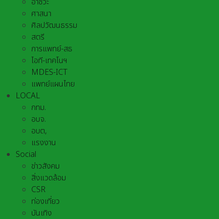
อาชีวะ
ศาสนา
ศิลปวัฒนธรรม
สตรี
การแพทย์-สธ
ไอที-เทคโนฯ
MDES-ICT
แพทย์แผนไทย
LOCAL
กทม.
อบจ.
อบต,
แรงงาน
Social
ข่าวสังคม
สิ่งแวดล้อม
CSR
ท่องเที่ยว
บันเทิง