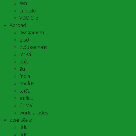
กีฬา
Lifestile
VDO Clip
Abroad
สหรัฐอเมริกา
ยุโรป
ตะวันออกกลาง
เกาหลี
ญี่ปุ่น
จีน
India
สิงคโปร์
เอเชีย
อาเชี่ยน
CLMV
world articles
องค์กรอิสระ
ปปช.
ปปง.