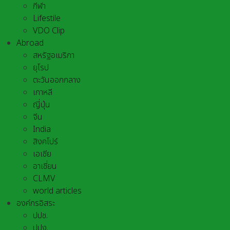
กีฬา
Lifestile
VDO Clip
Abroad
สหรัฐอเมริกา
ยุโรป
ตะวันออกกลาง
เกาหลี
ญี่ปุ่น
จีน
India
สิงคโปร์
เอเชีย
อาเชี่ยน
CLMV
world articles
องค์กรอิสระ
ปปช.
ปปง.