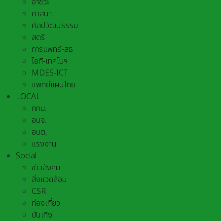
อาชีวะ
ศาสนา
ศิลปวัฒนธรรม
สตรี
การแพทย์-สธ
ไอที-เทคโนฯ
MDES-ICT
แพทย์แผนไทย
LOCAL
กทม.
อบจ.
อบต,
แรงงาน
Social
ข่าวสังคม
สิ่งแวดล้อม
CSR
ท่องเที่ยว
บันเทิง