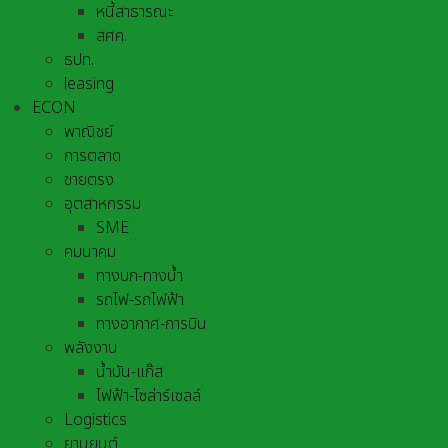
หนี้สาธารณะ
สศค.
ธปท.
leasing
ECON
พาณิชย์
การตลาด
ขายตรง
อุตสาหกรรม
SME
คมนาคม
ทางบก-ทางน้ำ
รถไฟ-รถไฟฟ้า
ทางอากาศ-การบิน
พลังงาน
น้ำมัน-แก๊ส
ไฟฟ้า-โซล่าร์เซลล์
Logistics
ยานยนต์