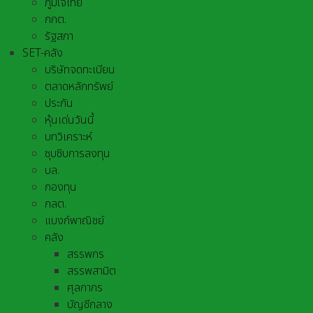
ภูมิใจไทย
กกต.
รัฐสภา
SET-คลัง
บริษัทจดทะเบียน
ตลาดหลักทรัพย์
ประกัน
หุ้นเด่นวันนี้
บทวิเคราะห์
ซุบซิบการลงทุน
บล.
กองทุน
กลต.
แบงก์พาณิชย์
คลัง
สรรพกร
สรรพสามิต
ศุลกากร
บัญชีกลาง