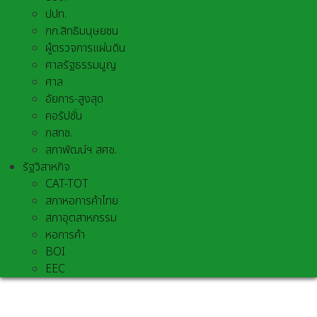
ปปท.
กก.สิทธิมนุษยชน
ผู้ตรวจการแผ่นดิน
ศาลรัฐธรรมนูญ
ศาล
อัยการ-สูงสุด
คอรัปชั่น
กสทช.
สภาพัฒน์ฯ สศช.
รัฐวิสาหกิจ
CAT-TOT
สภาหอการค้าไทย
สภาอุตสาหกรรม
หอการค้า
BOI
EEC