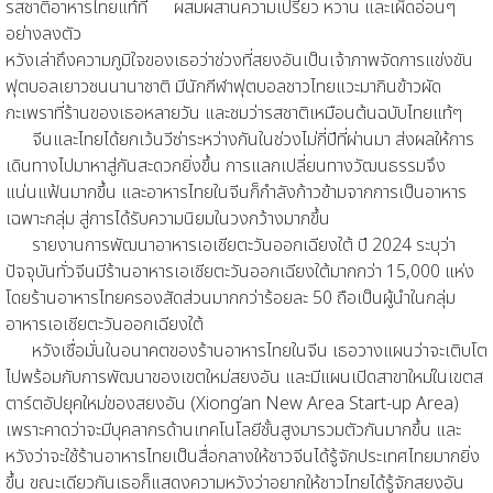
รสชาติอาหารไทยแท้ที่ ผสมผสานความเปรี้ยว หวาน และเผ็ดอ่อนๆ
อย่างลงตัว
หวังเล่าถึงความภูมิใจของเธอว่าช่วงที่สยงอันเป็นเจ้าภาพจัดการแข่งขัน
ฟุตบอลเยาวชนนานาชาติ มีนักกีฬาฟุตบอลชาวไทยแวะมากินข้าวผัด
กะเพราที่ร้านของเธอหลายวัน และชมว่ารสชาติเหมือนต้นฉบับไทยแท้ๆ
จีนและไทยได้ยกเว้นวีซ่าระหว่างกันในช่วงไม่กี่ปีที่ผ่านมา ส่งผลให้การ
เดินทางไปมาหาสู่กันสะดวกยิ่งขึ้น การแลกเปลี่ยนทางวัฒนธรรมจึง
แน่นแฟ้นมากขึ้น และอาหารไทยในจีนก็กำลังก้าวข้ามจากการเป็นอาหาร
เฉพาะกลุ่ม สู่การได้รับความนิยมในวงกว้างมากขึ้น
รายงานการพัฒนาอาหารเอเชียตะวันออกเฉียงใต้ ปี 2024 ระบุว่า
ปัจจุบันทั่วจีนมีร้านอาหารเอเชียตะวันออกเฉียงใต้มากกว่า 15,000 แห่ง
โดยร้านอาหารไทยครองสัดส่วนมากกว่าร้อยละ 50 ถือเป็นผู้นำในกลุ่ม
อาหารเอเชียตะวันออกเฉียงใต้
หวังเชื่อมั่นในอนาคตของร้านอาหารไทยในจีน เธอวางแผนว่าจะเติบโต
ไปพร้อมกับการพัฒนาของเขตใหม่สยงอัน และมีแผนเปิดสาขาใหม่ในเขตส
ตาร์ตอัปยุคใหม่ของสยงอัน (Xiong’an New Area Start-up Area)
เพราะคาดว่าจะมีบุคลากรด้านเทคโนโลยีชั้นสูงมารวมตัวกันมากขึ้น และ
หวังว่าจะใช้ร้านอาหารไทยเป็นสื่อกลางให้ชาวจีนได้รู้จักประเทศไทยมากยิ่ง
ขึ้น ขณะเดียวกันเธอก็แสดงความหวังว่าอยากให้ชาวไทยได้รู้จักสยงอัน