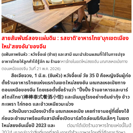
สายสัมพันธ์สองแผ่นดิน : รสชาติ'อาหารไทย'บุกเขตเมือง
ใหม่'สยงอัน'ของจีน
(แฟ้มภาพซินหัว : หวังจื่อเย่ (ซ้าย) และสามี แนะนำส่วนผสมที่ใช้ในการปรุง
อาหารไทยให้ลูกค้าได้รู้จัก ณ ร้านอ
าหารไทยในเขตใหม่สยงอัน มณฑลเหอเป่ยทาง
ตอนเหนือของจีน วันที่ 21 พ.ค. 2026)
สือเจียจวง, 1 มิ.ย. (ซินหัว) หวังจื่อเย่ วัย 35 ปี คือหญิงจีนผู้ก่อ
ตั้งร้านอาหารไทยแห่งแรกในเขตใหม่สยงอัน มณฑลเหอเป่ยทาง
ตอนเหนือของจีน โดยเธอตั้งชื่อร้านว่า “ปั้งปั้ง ร้านอาหารและบาร์
สไตล์ไทย'(棒棒泰式餐酒小馆) และมีเมนูชูโรงอย่างต้มยำกุ้ง ข้าว
กะเพรา ไก่ทอด และข้าวเหนียวมะม่วง
หวังเป็นชาวเมืองเป่าติ้ง มณฑลเหอเป่ย เคยทำงานอยู่ที่เซี่ยงไฮ้
ก่อนจะย้ายมาพร้อมกับสามีเพื่อเปิดบาร์สไตล์อเมริกันเล็กๆ ในเขต
ใหม่สยงอันเมื่อปี 2023 และ
ต่อมาได้เปิดร้านอาหารไทยแห่งนี้ในปี
2024 เธอกล่าวว่าสิ่งที่ยากที่สุดในการทำร้านอาหารไทยที่นี่คือการจัดหา