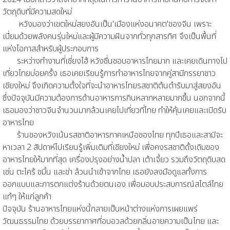
วัตถุดิบที่มีความสดใหม่
หวังมองว่าเขตใหม่สยงอันเป็น'เมืองแห่งอนาคต'ของจีน เพราะ
เปี่ยมด้วยพลังคนรุ่นใหม่และผู้มีความฝันจากทั่วทุกสารทิศ จึงเป็นพื้นที่
แห่งโอกาสสำหรับผู้ประกอบการ
ระหว่างทำงานที่เซี่ยงไฮ้ หวังชื่นชอบอาหารไทยมาก และเคยเดินทางไป
เที่ยวไทยบ่อยครั้ง เธอเคยเรียนรู้การทำอาหารไทยจากคู่สามีภรรยาชาว
เชียงใหม่ จึงเกิดความตั้งใจที่จะนำอาหารไทยรสชาติต้นตำรับมาสู่สยงอัน
ซึ่งปัจจุบันมีความต้องการด้านอาหารการกินหลากหลายมากขึ้น นอกจากนี้
เธอมองว่าชาวจีนจำนวนมากล้วนเคยไปเที่ยวที่ไทย ทำให้คุ้นเคยและเปิดรับ
อาหารไทย
ร้านของหวังเน้นรสชาติอาหารภาคเหนือของไทย ทุกปีเธอและสามีจะ
หาเวลา 2 สัปดาห์ไปเรียนรู้เพิ่มเติมที่เชียงใหม่ เพื่อคงรสชาติดั้งเดิมของ
อาหารไทยให้มากที่สุด เครื่องปรุงอย่างน้ำปลา เต้าเจี้ยว รวมถึงวัตถุดิบสด
เช่น ตะไคร้ ขมิ้น และข่า ล้วนนำเข้าจากไทย เธอยังลงมือดูแลทั้งการ
ออกแบบและการตกแต่งร้านด้วยตนเอง เพื่อมอบประสบการณ์สไตล์ไทย
แท้ๆ ให้แก่ลูกค้า
ปัจจุบัน ร้านอาหารไทยแห่งนี้กลายเป็นหน้าต่างแห่งการเผยแพร่
วัฒนธรรมไทย ด้วยบรรยากาศที่อบอวลด้วยกลิ่นอายความเป็นไทย และ