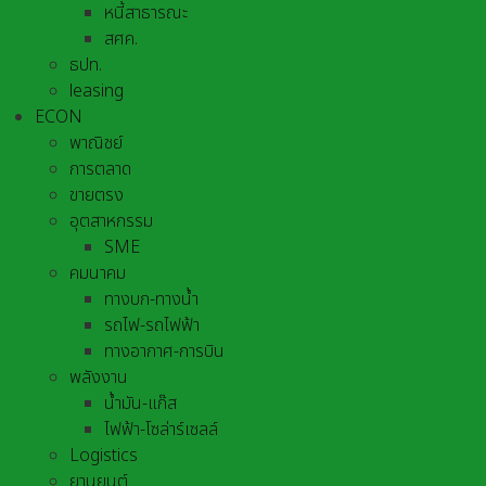
หนี้สาธารณะ
สศค.
ธปท.
leasing
ECON
พาณิชย์
การตลาด
ขายตรง
อุตสาหกรรม
SME
คมนาคม
ทางบก-ทางน้ำ
รถไฟ-รถไฟฟ้า
ทางอากาศ-การบิน
พลังงาน
น้ำมัน-แก๊ส
ไฟฟ้า-โซล่าร์เซลล์
Logistics
ยานยนต์