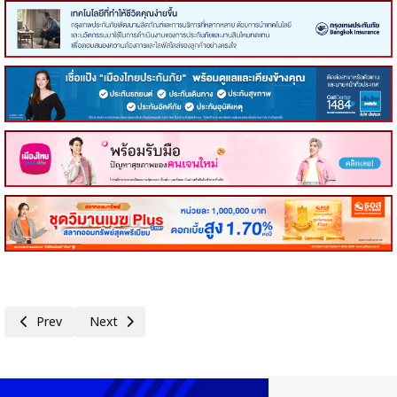
Previous article: เปิดปฐมนิเทศ'บทจ.รุ่น 3'ยกระดับผู้นำธุรกิจ สู่ความร่วมมือส
Next article: ทางการจีนออกแนวทางปฏิบัติสำหรับการพัฒนาศั
Prev
Next