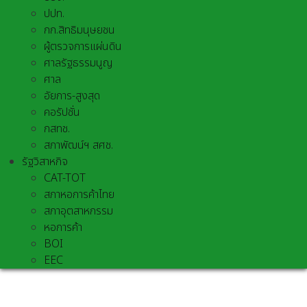
ปปท.
กก.สิทธิมนุษยชน
ผู้ตรวจการแผ่นดิน
ศาลรัฐธรรมนูญ
ศาล
อัยการ-สูงสุด
คอรัปชั่น
กสทช.
สภาพัฒน์ฯ สศช.
รัฐวิสาหกิจ
CAT-TOT
สภาหอการค้าไทย
สภาอุตสาหกรรม
หอการค้า
BOI
EEC