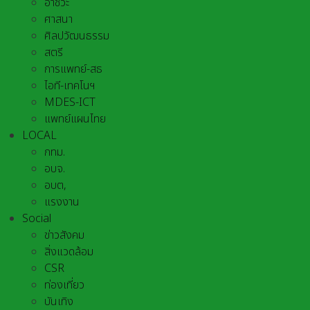
อาชีวะ
ศาสนา
ศิลปวัฒนธรรม
สตรี
การแพทย์-สธ
ไอที-เทคโนฯ
MDES-ICT
แพทย์แผนไทย
LOCAL
กทม.
อบจ.
อบต,
แรงงาน
Social
ข่าวสังคม
สิ่งแวดล้อม
CSR
ท่องเที่ยว
บันเทิง