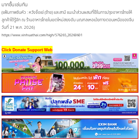
มากขึ้นเช่นกัน
(แฟ้มภาพซินหัว : หวังจื่อเย่ (ซ้าย) และสามี แนะนำส่วนผสมที่ใช้ในการปรุงอาหารไทยให้
ลูกค้าได้รู้จัก ณ ร้านอาหารไทยในเขตใหม่สยงอัน มณฑลเหอเป่ยทางตอนเหนือของจีน
วันที่ 21 พ.ค. 2026)
https://www.xinhuathai.com/high/576265_20260601
Click Donate Support Web