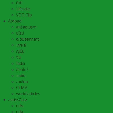
กีฬา
Lifestile
VDO Clip
Abroad
สหรัฐอเมริกา
ยุโรป
ตะวันออกกลาง
เกาหลี
ญี่ปุ่น
จีน
India
สิงคโปร์
เอเชีย
อาเชี่ยน
CLMV
world articles
องค์กรอิสระ
ปปช.
ปปง.