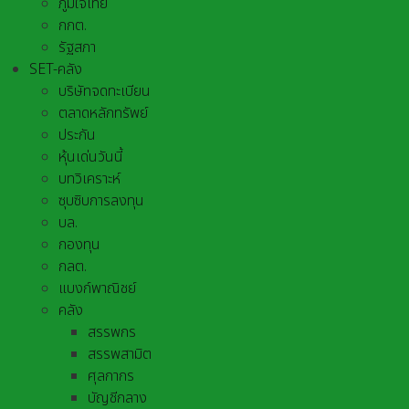
ภูมิใจไทย
กกต.
รัฐสภา
SET-คลัง
บริษัทจดทะเบียน
ตลาดหลักทรัพย์
ประกัน
หุ้นเด่นวันนี้
บทวิเคราะห์
ซุบซิบการลงทุน
บล.
กองทุน
กลต.
แบงก์พาณิชย์
คลัง
สรรพกร
สรรพสามิต
ศุลกากร
บัญชีกลาง