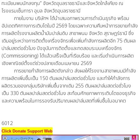
ทะเบียนพบนักลงทุน” จังหวัดอุบลราชธานีและจังหวัดใกล้เคียง ณ
โรงแรมเซ็นทารา อุบล จังหวัดอุบลราชธานี
ภายในงาน บริษัทฯ ได้นำเสนอภาพรวมการดำเนินธุรกิจ พร้อม
อัปเดตทิศทางการเติบโตในปี 2569 โดยเฉพาะความคืบหน้าการขยายกำลัง
การผลิตโรงงานผลิตน้ำมันปาล์มดิบ สาขาพนม จังหวัด สุราษฎร์ธานี ซึ่ง
เดิมอยู่ระหว่างการติดตั้งเครื่องจักรเพื่อเพิ่มกำลังการผลิตอีก 75 ตันผล
ปาล์มสดต่อชั่วโมง ปัจจุบันการติดตั้งและทดสอบระบบเครื่องจักร
(Commissioning) ได้แล้วเสร็จเป็นที่เรียบร้อย และเริ่มดำเนินการผลิต
เชิงพาณิชย์ตั้งแต่ช่วงปลายเดือนเมษายน 2569
การขยายกำลังการผลิตดังกล่าว ส่งผลให้โรงงานสาขาพนมมีกำลัง
การผลิตเพิ่มขึ้นเป็น 150 ตันผลปาล์มสดต่อชั่วโมง และทำให้กำลังการ
ผลิตรวมของกลุ่มบริษัทเพิ่มขึ้นจากเดิม 255 ตันผลปาล์มสดต่อชั่วโมง
เป็น 330 ตันผลปาล์มสดต่อชั่วโมง สะท้อนศักยภาพการเติบโตของธุรกิจ
และความพร้อมในการรองรับปริมาณผลปาล์มสดที่เพิ่มขึ้นในอนาคต
6012
Click Donate Support Web