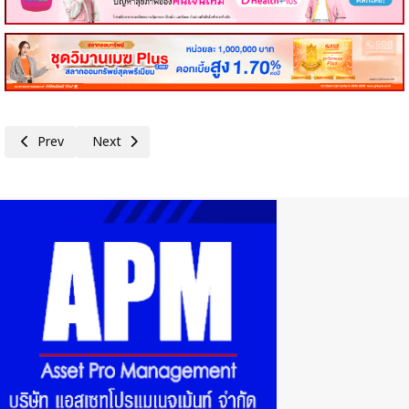
Previous article: SA แต่งตั้ง ‘สุทธินนท์ มั่นคง’ นั่ง CFO คนใหม่ เสริมทัพธุรกิ
Next article: PCE ทุ่ม 779 ลบ. สร้างโรงสกัด CPO แห่งที่ 2 ร
Prev
Next