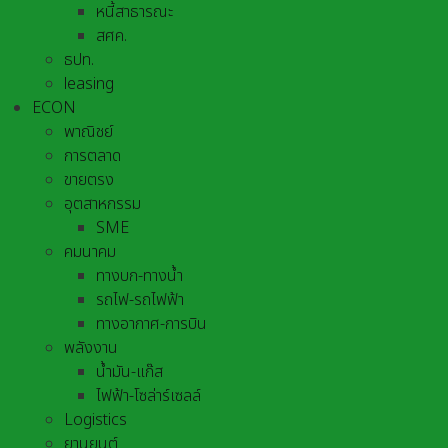
หนี้สาธารณะ
สศค.
ธปท.
leasing
ECON
พาณิชย์
การตลาด
ขายตรง
อุตสาหกรรม
SME
คมนาคม
ทางบก-ทางน้ำ
รถไฟ-รถไฟฟ้า
ทางอากาศ-การบิน
พลังงาน
น้ำมัน-แก๊ส
ไฟฟ้า-โซล่าร์เซลล์
Logistics
ยานยนต์