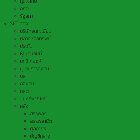
ภูมิใจไทย
กกต.
รัฐสภา
SET-คลัง
บริษัทจดทะเบียน
ตลาดหลักทรัพย์
ประกัน
หุ้นเด่นวันนี้
บทวิเคราะห์
ซุบซิบการลงทุน
บล.
กองทุน
กลต.
แบงก์พาณิชย์
คลัง
สรรพกร
สรรพสามิต
ศุลกากร
บัญชีกลาง