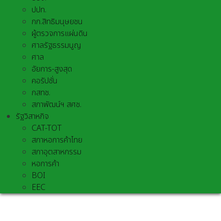
ปปท.
กก.สิทธิมนุษยชน
ผู้ตรวจการแผ่นดิน
ศาลรัฐธรรมนูญ
ศาล
อัยการ-สูงสุด
คอรัปชั่น
กสทช.
สภาพัฒน์ฯ สศช.
รัฐวิสาหกิจ
CAT-TOT
สภาหอการค้าไทย
สภาอุตสาหกรรม
หอการค้า
BOI
EEC