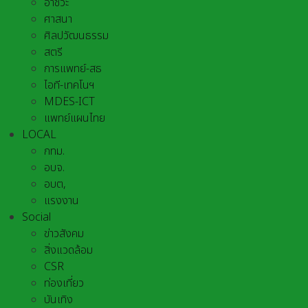
อาชีวะ
ศาสนา
ศิลปวัฒนธรรม
สตรี
การแพทย์-สธ
ไอที-เทคโนฯ
MDES-ICT
แพทย์แผนไทย
LOCAL
กทม.
อบจ.
อบต,
แรงงาน
Social
ข่าวสังคม
สิ่งแวดล้อม
CSR
ท่องเที่ยว
บันเทิง