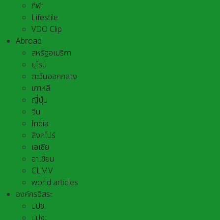
กีฬา
Lifestile
VDO Clip
Abroad
สหรัฐอเมริกา
ยุโรป
ตะวันออกกลาง
เกาหลี
ญี่ปุ่น
จีน
India
สิงคโปร์
เอเชีย
อาเชี่ยน
CLMV
world articles
องค์กรอิสระ
ปปช.
ปปง.