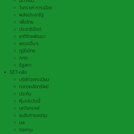
มติ ครม.
วิเคราะห์-การเมือง
พลังประชารัฐ
เพื่อไทย
ประชาธิปัตต์
ชาติไทยพัฒนา
พรรคอื่นๆ
ภูมิใจไทย
กกต.
รัฐสภา
SET-คลัง
บริษัทจดทะเบียน
ตลาดหลักทรัพย์
ประกัน
หุ้นเด่นวันนี้
บทวิเคราะห์
ซุบซิบการลงทุน
บล.
กองทุน