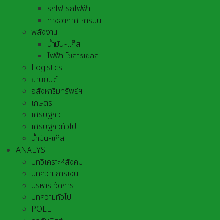
รถไฟ-รถไฟฟ้า
ทางอากาศ-การบิน
พลังงาน
น้ำมัน-แก๊ส
ไฟฟ้า-โซล่าร์เซลล์
Logistics
ยานยนต์
อสังหาริมทรัพย์ฯ
เกษตร
เศรษฐกิจ
เศรษฐกิจทั่วไป
น้ำมัน-แก๊ส
ANALYS
บทวิเคราะห์สังคม
บทความการเงิน
บริหาร-จัดการ
บทความทั่วไป
POLL