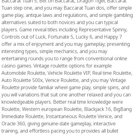
Baccarat Tuan 5, Bet on Baccarat, Dragon Tiger, Baccarat
Tuan step one, and you may Baccarat Tuan dos, offer simple
game play, antique laws and regulations, and simple gambling
alternatives suited to both novices and you can typical
players. Game reveal titles including Representative Spinny,
Controls out of Luck, Fortunate 5, Lucky 6, and Happy 7
offer a mix of enjoyment and you may gameplay, presenting
interesting types, simple mechanics, and you may
entertaining rounds you to range from conventional online
casino games. Vintage roulette options for example
Automobile Roulette, Vehicle Roulette VIP, Real time Roulette,
Auto Roulette 500x, Venice Roulette, and you may Vintage
Roulette provide familiar wheel game play, simple spins, and
you will variations that suit one another relaxed and you can
knowledgeable players. Better real time knowledge were
Roulette, Western european Roulette, Blackjack 16, BigBang
Immediate Roulette, Instantaneous Roulette Venice, and
Oracle 360, giving genuine-date gameplay, interactive
training, and effortless pacing you to provides all bullet