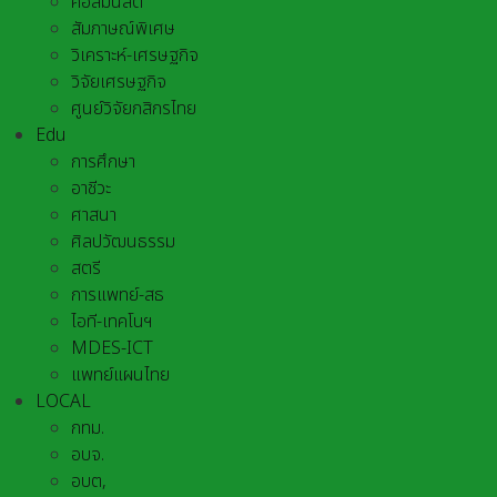
คอลัมนิสต์
สัมภาษณ์พิเศษ
วิเคราะห์-เศรษฐกิจ
วิจัยเศรษฐกิจ
ศูนย์วิจัยกสิกรไทย
Edu
การศึกษา
อาชีวะ
ศาสนา
ศิลปวัฒนธรรม
สตรี
การแพทย์-สธ
ไอที-เทคโนฯ
MDES-ICT
แพทย์แผนไทย
LOCAL
กทม.
อบจ.
อบต,