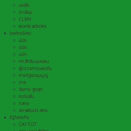
เอเชีย
อาเชี่ยน
CLMV
world articles
องค์กรอิสระ
ปปช.
ปปง.
ปปท.
กก.สิทธิมนุษยชน
ผู้ตรวจการแผ่นดิน
ศาลรัฐธรรมนูญ
ศาล
อัยการ-สูงสุด
คอรัปชั่น
กสทช.
สภาพัฒน์ฯ สศช.
รัฐวิสาหกิจ
CAT-TOT