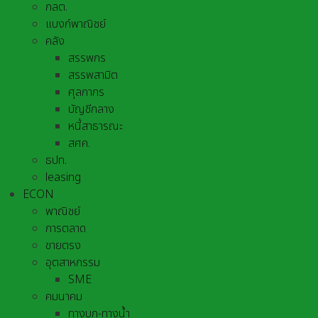
กลต.
แบงก์พาณิชย์
คลัง
สรรพกร
สรรพสามิต
ศุลกากร
บัญชีกลาง
หนี้สาธารณะ
สศค.
ธปท.
leasing
ECON
พาณิชย์
การตลาด
ขายตรง
อุตสาหกรรม
SME
คมนาคม
ทางบก-ทางน้ำ