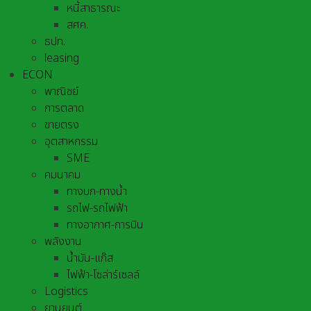
หนี้สาธารณะ
สศค.
ธปท.
leasing
ECON
พาณิชย์
การตลาด
ขายตรง
อุตสาหกรรม
SME
คมนาคม
ทางบก-ทางน้ำ
รถไฟ-รถไฟฟ้า
ทางอากาศ-การบิน
พลังงาน
น้ำมัน-แก๊ส
ไฟฟ้า-โซล่าร์เซลล์
Logistics
ยานยนต์