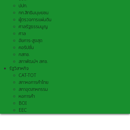
ปปท.
กก.สิทธิมนุษยชน
ผู้ตรวจการแผ่นดิน
ศาลรัฐธรรมนูญ
ศาล
อัยการ-สูงสุด
คอรัปชั่น
กสทช.
สภาพัฒน์ฯ สศช.
รัฐวิสาหกิจ
CAT-TOT
สภาหอการค้าไทย
สภาอุตสาหกรรม
หอการค้า
BOI
EEC