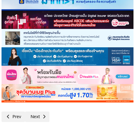
Previous article: 'รักชนก ศรีนอก' คณะกรรมาธิการงบประมาณฯ ศึกษาดูงานแ
Next article: สปส. พร้อมแล้ว! เปิดลงทะเบียนใช้สิทธิเลือกตั้งบ
Prev
Next