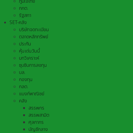
ภูมิใจไทย
กกต.
รัฐสภา
SET-คลัง
บริษัทจดทะเบียน
ตลาดหลักทรัพย์
ประกัน
หุ้นเด่นวันนี้
บทวิเคราะห์
ซุบซิบการลงทุน
บล.
กองทุน
กลต.
แบงก์พาณิชย์
คลัง
สรรพกร
สรรพสามิต
ศุลกากร
บัญชีกลาง