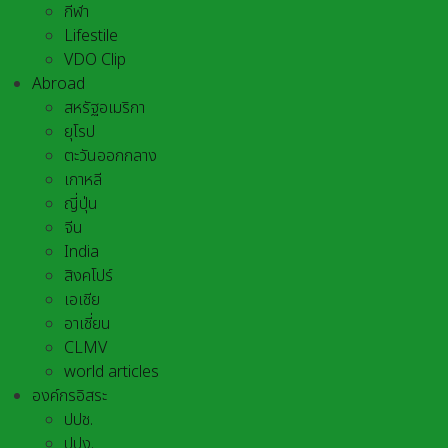
กีฬา
Lifestile
VDO Clip
Abroad
สหรัฐอเมริกา
ยุโรป
ตะวันออกกลาง
เกาหลี
ญี่ปุ่น
จีน
India
สิงคโปร์
เอเชีย
อาเชี่ยน
CLMV
world articles
องค์กรอิสระ
ปปช.
ปปง.