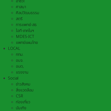
อาชีวะ
ศาสนา
ศิลปวัฒนธรรม
สตรี
การแพทย์-สธ
ไอที-เทคโนฯ
MDES-ICT
แพทย์แผนไทย
LOCAL
กทม.
อบจ.
อบต,
แรงงาน
Social
ข่าวสังคม
สิ่งแวดล้อม
CSR
ท่องเที่ยว
บันเทิง