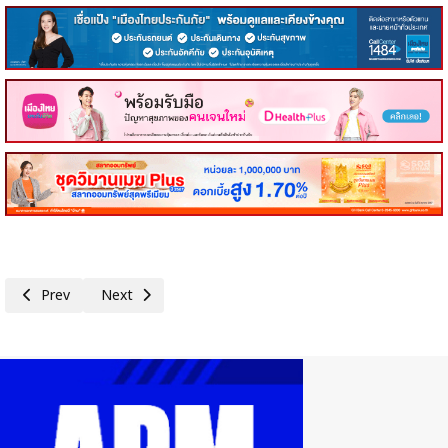
Previous article: PTG - กาแฟพันธุ์ไทย จากต้นกล้าเล็กๆ สู่ความหวังที่ยิ่ง
Next article: วิริยะประกันภัย ปลูกฝังวินัยจราจรเด็กไทย มอบห
Prev
Next