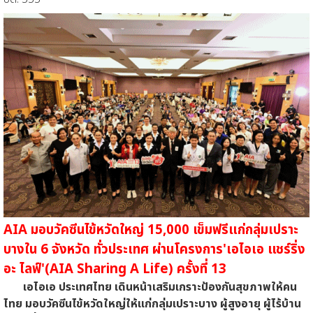
AIA มอบวัคซีนไข้หวัดใหญ่ 15,000 เข็มฟรีแก่กลุ่มเปราะ
บางใน 6 จังหวัด ทั่วประเทศ ผ่านโครงการ'เอไอเอ แชร์ริ่ง
อะ ไลฟ์'(AIA Sharing A Life) ครั้งที่ 13
เอไอเอ ประเทศไทย เดินหน้าเสริมเกราะป้องกันสุขภาพให้คน
ไทย มอบวัคซีนไข้หวัดใหญ่ให้แก่กลุ่มเปราะบาง ผู้สูงอายุ ผู้ไร้บ้าน