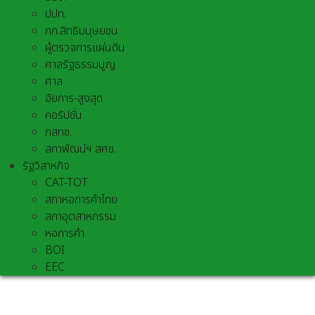
ปปท.
กก.สิทธิมนุษยชน
ผู้ตรวจการแผ่นดิน
ศาลรัฐธรรมนูญ
ศาล
อัยการ-สูงสุด
คอรัปชั่น
กสทช.
สภาพัฒน์ฯ สศช.
รัฐวิสาหกิจ
CAT-TOT
สภาหอการค้าไทย
สภาอุตสาหกรรม
หอการค้า
BOI
EEC