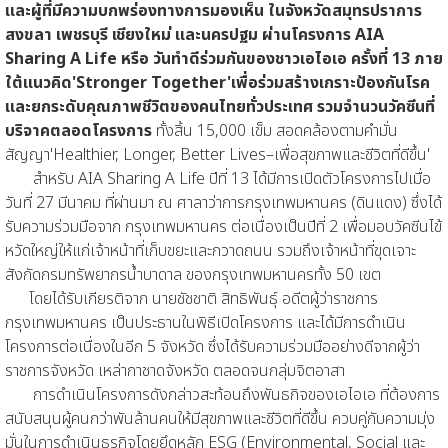
และผู้ที่มีความบกพร่องทางการมองเห็น ในจังหวัดสมุทรปราการ
สงขลา เพชรบุรี เชียงใหม่ และนครปฐม ผ่านโครงการ AIA
Sharing A Life หรือ วันทำดีร่วมกันของชาวเอไอเอ ครั้งที่ 13 ภาย
ใต้แนวคิด'Stronger Together'เพื่อร่วมสร้างเกราะป้องกันโรค
และยกระดับคุณภาพชีวิตของคนไทยทั่วประเทศ รวมจำนวนวัคซีนที่
บริจาคตลอดโครงการ
ทั้งสิ้น 15,000 เข็ม สอดคล้องตามคำมั่น
สัญญา'Healthier, Longer, Better Lives–เพื่อสุขภาพและชีวิตที่ดีขึ้น'
สำหรับ AIA Sharing A Life ปีที่ 13 ได้มีการเปิดตัวโครงการไปเมื่อ
วันที่ 27 มีนาคม ที่ผ่านมา ณ ศาลาว่าการกรุงเทพมหานคร (ดินแดง) ซึ่งได้
รับความร่วมมือจาก กรุงเทพมหานคร ต่อเนื่องเป็นปีที่ 2 เพื่อมอบวัคซีนไข้
หวัดใหญ่ให้แก่เจ้าหน้าที่เก็บขยะและกวาดถนน รวมถึงเจ้าหน้าที่ขุดเจาะ
สังกัดกรมทรัพยากรน้ำบาดาล ของกรุงเทพมหานครทั้ง 50 เขต
โดยได้รับเกียรติจาก นายชัชชาติ สิทธิพันธุ์ อดีตผู้ว่าราชการ
กรุงเทพมหานคร เป็นประธานในพิธีเปิดโครงการ และได้มีการดำเนิน
โครงการต่อเนื่องในอีก 5 จังหวัด ซึ่งได้รับความร่วมมืออย่างดีจากผู้ว่า
ราชการจังหวัด เหล่ากาชาดจังหวัด ตลอดจนกลุ่มจิตอาสา
การดำเนินโครงการดังกล่าวสะท้อนถึงพันธกิจของเอไอเอ ที่ต้องการ
สนับสนุนผู้คนกว่าพันล้านคนให้มีสุขภาพและชีวิตที่ดีขึ้น ควบคู่กับความมุ่ง
มั่นในการดำเนินธุรกิจโดยยึดหลัก ESG (Environmental, Social และ