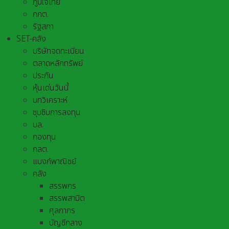
ภูมิใจไทย
กกต.
รัฐสภา
SET-คลัง
บริษัทจดทะเบียน
ตลาดหลักทรัพย์
ประกัน
หุ้นเด่นวันนี้
บทวิเคราะห์
ซุบซิบการลงทุน
บล.
กองทุน
กลต.
แบงก์พาณิชย์
คลัง
สรรพกร
สรรพสามิต
ศุลกากร
บัญชีกลาง