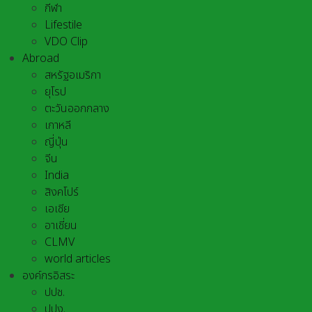
กีฬา
Lifestile
VDO Clip
Abroad
สหรัฐอเมริกา
ยุโรป
ตะวันออกกลาง
เกาหลี
ญี่ปุ่น
จีน
India
สิงคโปร์
เอเชีย
อาเชี่ยน
CLMV
world articles
องค์กรอิสระ
ปปช.
ปปง.