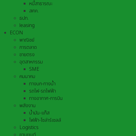
หนี้สาธารณะ
สศค.
ธปท.
leasing
ECON
พาณิชย์
การตลาด
ขายตรง
อุตสาหกรรม
SME
คมนาคม
ทางบก-ทางน้ำ
รถไฟ-รถไฟฟ้า
ทางอากาศ-การบิน
พลังงาน
น้ำมัน-แก๊ส
ไฟฟ้า-โซล่าร์เซลล์
Logistics
ยานยนต์