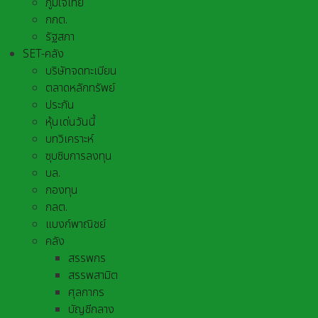
ภูมิใจไทย
กกต.
รัฐสภา
SET-คลัง
บริษัทจดทะเบียน
ตลาดหลักทรัพย์
ประกัน
หุ้นเด่นวันนี้
บทวิเคราะห์
ซุบซิบการลงทุน
บล.
กองทุน
กลต.
แบงก์พาณิชย์
คลัง
สรรพกร
สรรพสามิต
ศุลกากร
บัญชีกลาง