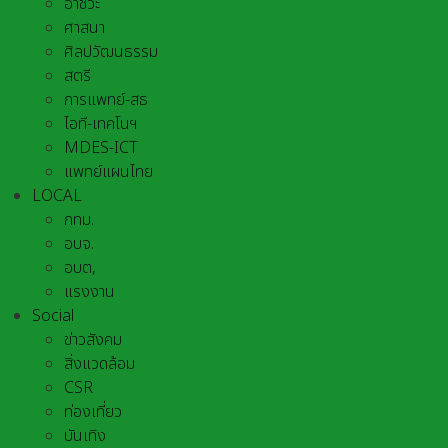
อาชีวะ
ศาสนา
ศิลปวัฒนธรรม
สตรี
การแพทย์-สธ
ไอที-เทคโนฯ
MDES-ICT
แพทย์แผนไทย
LOCAL
กทม.
อบจ.
อบต,
แรงงาน
Social
ข่าวสังคม
สิ่งแวดล้อม
CSR
ท่องเที่ยว
บันเทิง