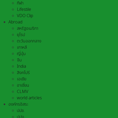
กีฬา
Lifestile
VDO Clip
Abroad
สหรัฐอเมริกา
ยุโรป
ตะวันออกกลาง
เกาหลี
ญี่ปุ่น
จีน
India
สิงคโปร์
เอเชีย
อาเชี่ยน
CLMV
world articles
องค์กรอิสระ
ปปช.
ปปง.