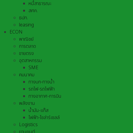
หนี้สาธารณะ
สศค.
ธปท.
leasing
ECON
พาณิชย์
การตลาด
ขายตรง
อุตสาหกรรม
SME
คมนาคม
ทางบก-ทางน้ำ
รถไฟ-รถไฟฟ้า
ทางอากาศ-การบิน
พลังงาน
น้ำมัน-แก๊ส
ไฟฟ้า-โซล่าร์เซลล์
Logistics
ยานยนต์