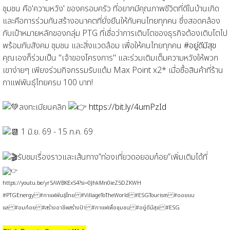
ชุมชน คือ'ความหวัง' ของครอบครัว ที่อยากมีคุณภาพชีวิตที่ดีในบ้านเกิด
และคือการร่วมกันสร้างอนาคตที่ยั่งยืนให้กับคนไทยทุกคน ซึ่งสอดคล้อง
กับเป้าหมายหลักของกลุ่ม PTG ที่เชื่อว่าการเติบโตของธุรกิจต้องเติบโตไป
พร้อมกับสังคม ชุมชน และสิ่งแวดล้อม เพื่อให้คนไทยทุกคน
#อยู่ดีมีสุข
คุณเองก็ร่วมเป็น "เจ้าของโครงการ" และร่วมเติมเต็มความหวังให้พวก
เขาง่ายๆ เพียงร่วมกิจกรรมรับแต้ม Max Point x2* เมื่อซื้อสินค้าที่ร้าน
กาแฟพันธุ์ไทยครบ 100 บาท!
ลงทะเบียนคลิก
https://bit.ly/4umPzId
1 มิ.ย. 69 - 15 ก.ค. 69
รับชมเรื่องราวและเส้นทาง”ท่องเที่ยวดอยอมก๋อย”เพิ่มเติมได้ที่
https://youtu.be/yrSAWBKExS4?si=0JhkMn0ieZ5DZKWH
#PTGEnergy
#กาแฟพันธุ์ไทย
#VillageToTheWorld
#ESGTourism
#ดอยแบ
แล
#อมก๋อย
#สร้างอาชีพสร้างป่า
#กาแฟเพื่อชุมชน
#อยู่ดีมีสุข
#ESG