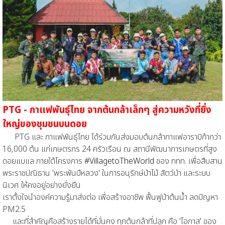
PTG - กาแฟพันธุ์ไทย จากต้นกล้าเล็กๆ สู่ความหวังที่ยิ่ง
ใหญ่ของชุมชนบนดอย
PTG และ กาแฟพันธุ์ไทย ได้ร่วมกันส่งมอบต้นกล้ากาแฟอาราบิก้ากว่า
16,000 ต้น แก่เกษตรกร 24 ครัวเรือน ณ สถานีพัฒนาการเกษตรที่สูง
ดอยแบแล ภายใต้โครงการ
#VillagetoTheWorld
ของ ททท. เพื่อสืบสาน
พระราชปณิธาน 'พระพันปีหลวง' ในการอนุรักษ์ป่าไม้ สัตว์ป่า และระบบ
นิเวศ ให้คงอยู่อย่างยั่งยืน
เราตั้งใจนำองค์ความรู้มาส่งต่อ เพื่อสร้างอาชีพ ฟื้นฟูป่าต้นน้ำ ลดปัญหา
PM2.5
และที่สำคัญคือสร้างรายได้ที่มั่นคง ทุกต้นกล้าที่ปลูก คือ 'โอกาส' ของ