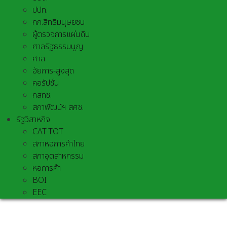
ปปท.
กก.สิทธิมนุษยชน
ผู้ตรวจการแผ่นดิน
ศาลรัฐธรรมนูญ
ศาล
อัยการ-สูงสุด
คอรัปชั่น
กสทช.
สภาพัฒน์ฯ สศช.
รัฐวิสาหกิจ
CAT-TOT
สภาหอการค้าไทย
สภาอุตสาหกรรม
หอการค้า
BOI
EEC