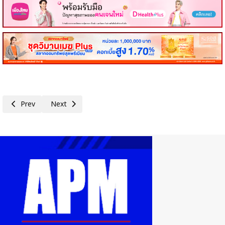
Previous article: เดินหน้าสู่ปีที่ 9! มูลนิธิประทีป-อัจฉรา ตั้งมติธรรม ส่งต
Next article: AIA มอบวัคซีนไข้หวัดใหญ่ 15,000 เข็มฟรีแก่กลุ่ม
Prev
Next