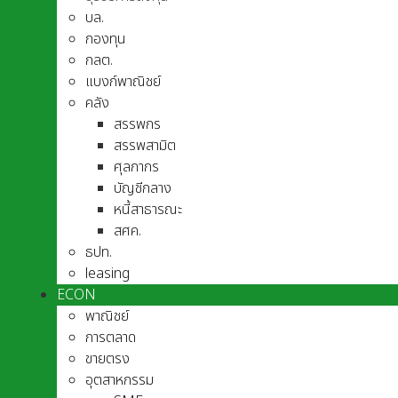
บล.
กองทุน
กลต.
แบงก์พาณิชย์
คลัง
สรรพกร
สรรพสามิต
ศุลกากร
บัญชีกลาง
หนี้สาธารณะ
สศค.
ธปท.
leasing
ECON
พาณิชย์
การตลาด
ขายตรง
อุตสาหกรรม