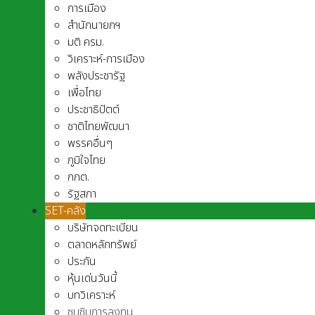
การเมือง
สำนักนายกฯ
มติ ครม.
วิเคราะห์-การเมือง
พลังประชารัฐ
เพื่อไทย
ประชาธิปัตต์
ชาติไทยพัฒนา
พรรคอื่นๆ
ภูมิใจไทย
กกต.
รัฐสภา
SET-คลัง
บริษัทจดทะเบียน
ตลาดหลักทรัพย์
ประกัน
หุ้นเด่นวันนี้
บทวิเคราะห์
ซุบซิบการลงทุน