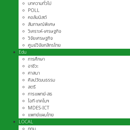
บทความทั่วไป
POLL
คอลัมนิสต์
สัมภาษณ์พิเศษ
วิเคราะห์-เศรษฐกิจ
วิจัยเศรษฐกิจ
ศูนย์วิจัยกสิกรไทย
Edu
การศึกษา
อาชีวะ
ศาสนา
ศิลปวัฒนธรรม
สตรี
การแพทย์-สธ
ไอที-เทคโนฯ
MDES-ICT
แพทย์แผนไทย
LOCAL
กทม.