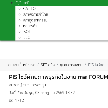
รัฐวิสาหกิจ
CAT-TOT
สภาหอการค้าไทย
สภาอุตสาหกรรม
หอการค้า
BOI
EEC
คุณอยู่ที่:
หน้าแรก
SET-คลัง
ซุบซิบการลงทุน
PIS โชว์ศัก
PIS โชว์ศักยภาพธุรกิจในงาน mai FORU
หมวดหมู่:
ซุบซิบการลงทุน
วันที่สร้าง วันพุธ, 08 กรกฎาคม 2569 13:32
ฮิต: 1712