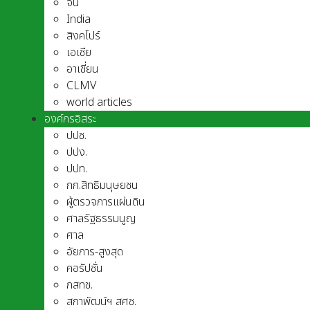
จีน
India
สิงคโปร์
เอเชีย
อาเชี่ยน
CLMV
world articles
องค์กรอิสระ
ปปช.
ปปง.
ปปท.
กก.สิทธิมนุษยชน
ผู้ตรวจการแผ่นดิน
ศาลรัฐธรรมนูญ
ศาล
อัยการ-สูงสุด
คอรัปชั่น
กสทช.
สภาพัฒน์ฯ สศช.