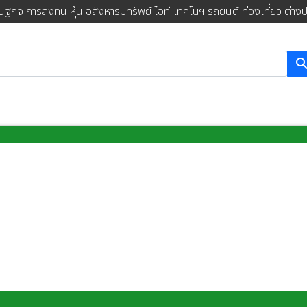
ษฐกิจ การลงทุน หุ้น อสังหาริมทรัพย์ ไอที-เทคโนฯ รถยนต์ ท่องเที่ยว ต่าง
การค้นหา