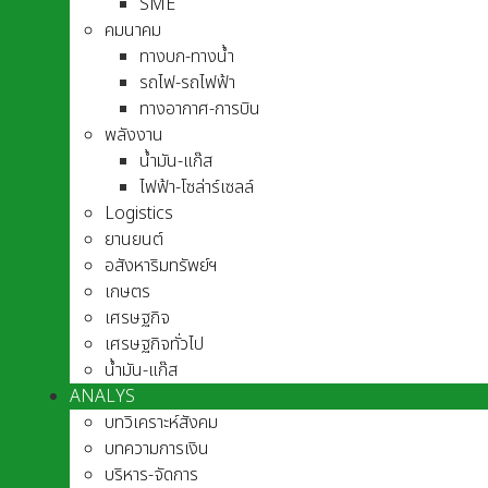
SME
คมนาคม
ทางบก-ทางน้ำ
รถไฟ-รถไฟฟ้า
ทางอากาศ-การบิน
พลังงาน
น้ำมัน-แก๊ส
ไฟฟ้า-โซล่าร์เซลล์
Logistics
ยานยนต์
อสังหาริมทรัพย์ฯ
เกษตร
เศรษฐกิจ
เศรษฐกิจทั่วไป
น้ำมัน-แก๊ส
ANALYS
บทวิเคราะห์สังคม
บทความการเงิน
บริหาร-จัดการ