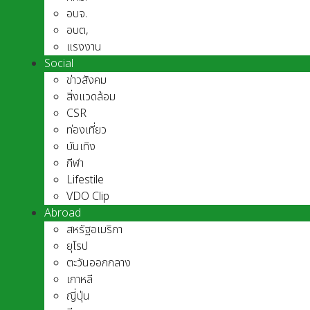
อบจ.
อบต,
แรงงาน
Social
ข่าวสังคม
สิ่งแวดล้อม
CSR
ท่องเที่ยว
บันเทิง
กีฬา
Lifestile
VDO Clip
Abroad
สหรัฐอเมริกา
ยุโรป
ตะวันออกกลาง
เกาหลี
ญี่ปุ่น